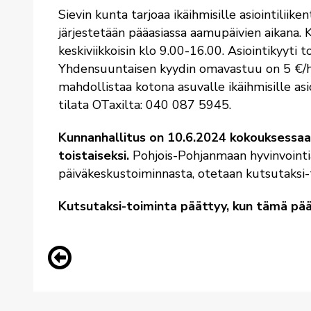
Sievin kunta tarjoaa ikäihmisille asiointiliik
järjestetään pääasiassa aamupäivien aikana. K
keskiviikkoisin klo 9.00-16.00. Asiointikyyti t
Yhdensuuntaisen kyydin omavastuu on 5 €/hen
mahdollistaa kotona asuvalle ikäihmisille as
tilata OTaxilta: 040 087 5945.
Kunnanhallitus on 10.6.2024 kokouksessaa
toistaiseksi.
Pohjois-Pohjanmaan hyvinvointi
päiväkeskustoiminnasta, otetaan kutsutaksi-
Kutsutaksi-toiminta päättyy, kun tämä pää