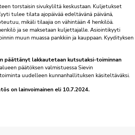
enteen torstaisin sivukyliltä keskustaan. Kuljetukset
yyti tulee tilata ajopäivää edeltävänä päivänä,
oteutuu, mikäli tilaajia on vähintään 4 henkilöä.
kilö ja se maksetaan kuljettajalle. Asiointikyyti
ioinnin muun muassa pankkiin ja kauppaan. Kyydityksen 
n päättänyt l
akkautetaan kutsutaksi-toiminnan
alueen päätöksen valmistuessa Sievin
toiminta uudelleen kunnanhallituksen käsiteltäväksi.
tös on lainvoimainen eli 10.7.2024.