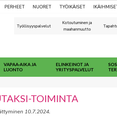
PERHEET
NUORET
TYÖIKÄISET
IKÄIHMISE
Kotoutuminen ja
Työllisyyspalvelut
Tapaht
maahanmuutto
VAPAA-AIKA JA
ELINKEINOT JA
SOS
LUONTO
YRITYSPALVELUT
TER
TAKSI-TOIMINTA
äättyminen 10.7.2024.