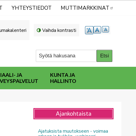
T
YHTEYSTIEDOT
MUTTIMARKKINAT
umakalenteri
Vaihda kontrasti
IAALI- JA
KUNTA JA
VEYSPALVELUT
HALLINTO
Ajankohtaista
Ajatuksista muutokseen - voimaa