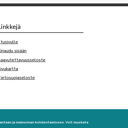
Linkkejä
tusivulle
irjaudu sisään
Saavutettavuusseloste
ivukartta
ietosuojaseloste
urantaan ja mainonnan kohdentamiseen. Voit muokata