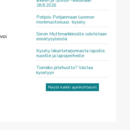
arkeen ja työhön -webinaari
28.8.2026
Pohjois-Pohjanmaan luonnon
monimuotoisuus -kysely
Sievin Muttimarkkinoille odotetaan
voi
ennätysyleisöä
Kysely liikuntatarjonnasta lapsille,
nuorille ja lapsiperheille
Toimiiko jätehuolto? Vastaa
kyselyyn
Näytä kaikki ajankohtaiset