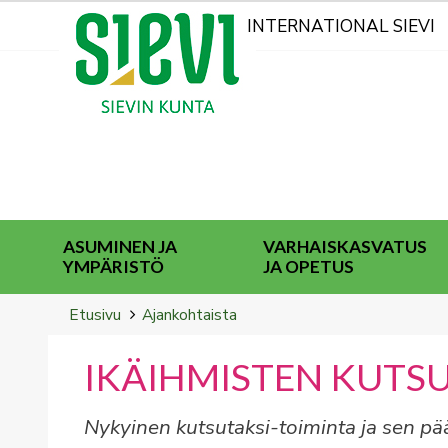
Kohderyhmät
INTERNATIONAL SIEVI
ASUMINEN JA
VARHAISKASVATUS
YMPÄRISTÖ
JA OPETUS
Breadcrumbs
You
Etusivu
Ajankohtaista
are
here:
IKÄIHMISTEN KUTSU
Nykyinen kutsutaksi-toiminta ja sen p