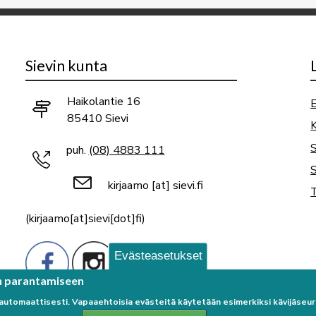
Sievin kunta
Haikolantie 16
E
85410 Sievi
K
puh.
(08) 4883 111
S
kirjaamo
[at]
sievi.fi
T
(kirjaamo[at]sievi[dot]fi)
Evästeasetukset
n parantamiseen
 automaattisesti. Vapaaehtoisia evästeitä käytetään esimerkiksi kävijäse