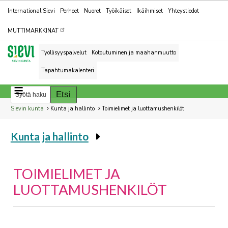
Kohderyhmät
International Sievi
Perheet
Nuoret
Työikäiset
Ikäihmiset
Yhteystiedot
MUTTIMARKKINAT
Työllisyyspalvelut
Kotoutuminen ja maahanmuutto
Tapahtumakalenteri
Breadcrumbs
You
Sievin kunta
Kunta ja hallinto
Toimielimet ja luottamushenkilöt
are
Kunta ja hallinto
here:
You
are
here:
TOIMIELIMET JA
LUOTTAMUSHENKILÖT