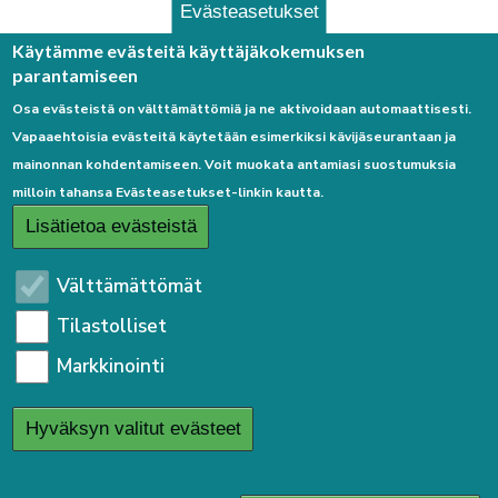
Evästeasetukset
Palaute
Käytämme evästeitä käyttäjäkokemuksen
parantamiseen
Osa evästeistä on välttämättömiä ja ne aktivoidaan automaattisesti.
Vapaaehtoisia evästeitä käytetään esimerkiksi kävijäseurantaan ja
mainonnan kohdentamiseen. Voit muokata antamiasi suostumuksia
milloin tahansa Evästeasetukset-linkin kautta.
Linkkejä
Lisätietoa evästeistä
Etusivulle
Välttämättömät
Kirjaudu sisään
Tilastolliset
Saavutettavuusseloste
Markkinointi
Sivukartta
Tietosuojaseloste
Hyväksyn valitut evästeet
User