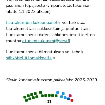
jäseninen lupajaosto (ympäristölautakunnan
tilalle 1.1.2022 alkaen).
Lautakuntien kokoonpanot
voi tarkistaa
lautakunnittain, aakkosittain ja puolueittain.
Luottamushenkilöiden sähköpostiosoitteet on
muotoa
etunimi.sukunimi@sievi.fi
.
Luottamushenkilöilmoituksen voi tehdä
sähköisellä lomakkeella.
Sievin kunnanvaltuuston paikkajako 2025-2029