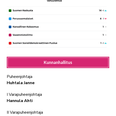
Kunnanhallitus
Puheenjohtaja
Huhtala Janne
I Varapuheenjohtaja
Hannula Ahti
II Varapuheenjohtaja