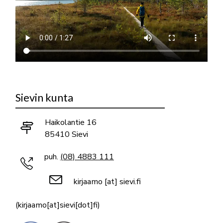
Sievin kunta
Haikolantie 16
85410 Sievi
puh.
(08) 4883 111
kirjaamo
[at]
sievi.fi
(kirjaamo[at]sievi[dot]fi)