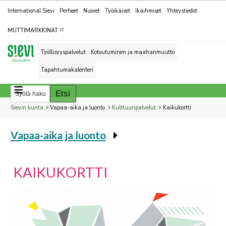
Kohderyhmät
International Sievi
Perheet
Nuoret
Työikäiset
Ikäihmiset
Yhteystiedot
MUTTIMARKKINAT
Työllisyyspalvelut
Kotoutuminen ja maahanmuutto
Tapahtumakalenteri
Breadcrumbs
You
Sievin kunta
Vapaa-aika ja luonto
Kulttuuripalvelut
Kaikukortti
are
Vapaa-aika ja luonto
here:
You
are
here:
KAIKUKORTTI