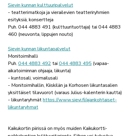
Sievin kunnan kulttuuripalvelut
- teatterimatkoja ja vierailevien teatteriryhmien
esityksiä, konsertteja
Puh. 044 4883 491 (kulttuurituottaja) tai 044 4883
460 (neuvonta, lippujen nouto)
Sievin kunnan liikuntapalvelut
Monitoimihalli
Puh.
044 4883 492
tai
044 4883 495
(vapaa-
aikatoiminnan ohjaaja, liikunta)
- kuntosali, voimailusali
- Monitoimihallin, Kiiskilän ja Korhosen liikuntasalien
yksittäiset tilavuorot (varaus Julius-kalenterin kautta)
- liikuntaryhmät
https://www.sievi.fi/ajankohtaiset-
liikuntaryhmat
Kaikukortin piirissä on myös muiden Kaikukortti-
paikkakuntien kulttuuritarjonta. Siihen voi tutustua