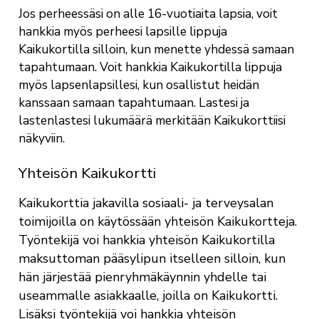
Jos perheessäsi on alle 16-vuotiaita lapsia, voit
hankkia myös perheesi lapsille lippuja
Kaikukortilla silloin, kun menette yhdessä samaan
tapahtumaan. Voit hankkia Kaikukortilla lippuja
myös lapsenlapsillesi, kun osallistut heidän
kanssaan samaan tapahtumaan. Lastesi ja
lastenlastesi lukumäärä merkitään Kaikukorttiisi
näkyviin.
Yhteisön Kaikukortti
Kaikukorttia jakavilla sosiaali- ja terveysalan
toimijoilla on käytössään yhteisön Kaikukortteja.
Työntekijä voi hankkia yhteisön Kaikukortilla
maksuttoman pääsylipun itselleen silloin, kun
hän järjestää pienryhmäkäynnin yhdelle tai
useammalle asiakkaalle, joilla on Kaikukortti.
Lisäksi työntekijä voi hankkia yhteisön