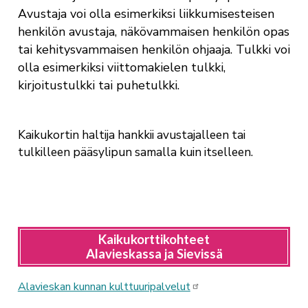
Avustaja voi olla esimerkiksi liikkumisesteisen
henkilön avustaja, näkövammaisen henkilön opas
tai kehitysvammaisen henkilön ohjaaja. Tulkki voi
olla esimerkiksi viittomakielen tulkki,
kirjoitustulkki tai puhetulkki.
Kaikukortin haltija hankkii avustajalleen tai
tulkilleen pääsylipun samalla kuin itselleen.
Kaikukorttikohteet
Alavieskassa ja Sievissä
Alavieskan kunnan kulttuuripalvelut