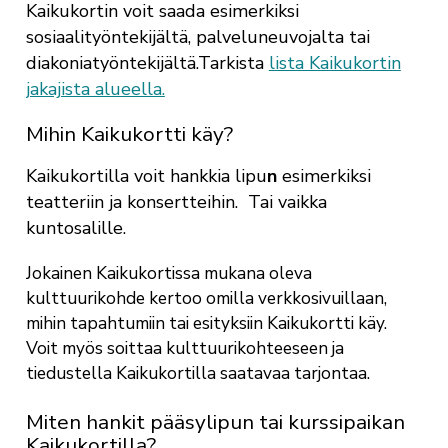
Kaikukortin voit saada esimerkiksi
sosiaalityöntekijältä, palveluneuvojalta tai
diakoniatyöntekijältä.Tarkista
lista Kaikukortin
jakajista alueella.
Mihin Kaikukortti käy?
Kaikukortilla voit hankkia lipu
n
esimerkiksi
teatteriin ja konsertteihin. Tai vaikka
kuntosalille.
Jokainen Kaikukortissa mukana oleva
kulttuurikohde kertoo omilla verkkosivuillaan,
mihin tapahtumiin tai esityksiin Kaikukortti käy.
Voit myös soittaa kulttuurikohteeseen ja
tiedustella Kaikukortilla saatavaa tarjontaa.
Miten hankit pääsylipun tai kurssipaikan
Kaikukortilla?