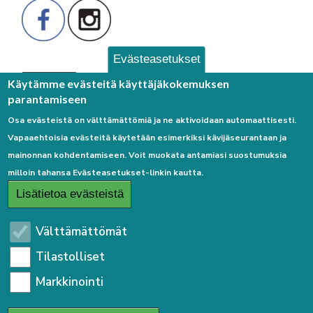
Evästeasetukset
Palaute
Käytämme evästeitä käyttäjäkokemuksen
parantamiseen
Osa evästeistä on välttämättömiä ja ne aktivoidaan automaattisesti.
Vapaaehtoisia evästeitä käytetään esimerkiksi kävijäseurantaan ja
mainonnan kohdentamiseen. Voit muokata antamiasi suostumuksia
milloin tahansa Evästeasetukset-linkin kautta.
Linkkejä
Lisätietoa evästeistä
Etusivulle
Välttämättömät
Kirjaudu sisään
Tilastolliset
Saavutettavuusseloste
Markkinointi
Sivukartta
Tietosuojaseloste