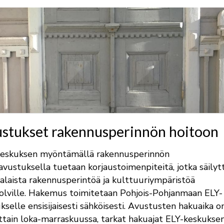
stukset rakennusperinnön hoitoon
keskuksen myöntämällä rakennusperinnön
avustuksella tuetaan korjaustoimenpiteitä, jotka säilyt
laista rakennusperintöä ja kulttuuriympäristöä
polville. Hakemus toimitetaan Pohjois-Pohjanmaan ELY-
kselle ensisijaisesti sähköisesti. Avustusten hakuaika o
ttain loka-marraskuussa, tarkat hakuajat ELY-keskukse