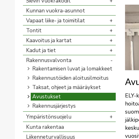
Sievin Vuokrakodit
Kunnan vuokra-asunnot
Vapaat liike- ja toimitilat
Tontit
Kaavoitus ja kartat
Kadut ja tiet
Rakennusvalvonta
Rakentamisen luvat ja lomakkeet
Rakennustöiden aloitusilmoitus
Avu
Taksat, ohjeet ja määräykset
ELY-
Avustukset
hoito
Rakennusjärjestys
suoma
Ympäristönsuojelu
jälki
Kunta rakentaa
kesku
vuosi
Liikenneturvallisuus