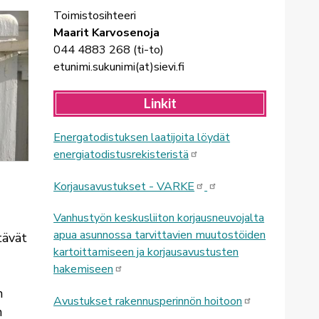
Toimistosihteeri
Maarit Karvosenoja
044 4883 268
(ti-to)
etunimi.sukunimi(at)sievi.fi
Linkit
Energatodistuksen laatijoita löydät
energiatodistusrekisteristä
Korjausavustukset - VARKE
Vanhustyön keskusliiton korjausneuvojalta
apua asunnossa tarvittavien muutostöiden
tävät
kartoittamiseen ja korjausavustusten
hakemiseen
n
Avustukset rakennusperinnön hoitoon
n