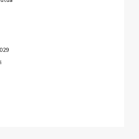
 029
i