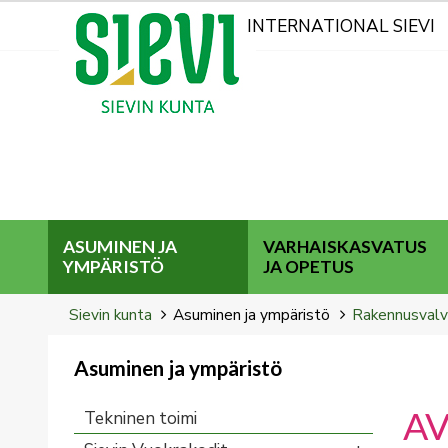
Kohderyhmät
INTERNATIONAL SIEVI
ASUMINEN JA
VARHAISKASVATUS
YMPÄRISTÖ
JA OPETUS
Breadcrumbs
You
Sievin kunta
Asuminen ja ympäristö
Rakennusvalv
are
here:
Asuminen ja ympäristö
You
are
A
Tekninen toimi
here: