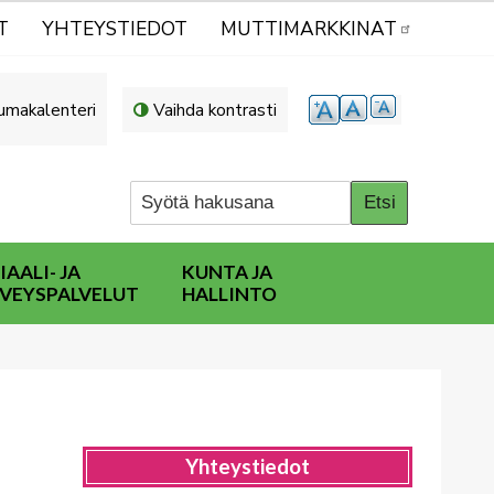
T
YHTEYSTIEDOT
MUTTIMARKKINAT
umakalenteri
Vaihda kontrasti
IAALI- JA
KUNTA JA
VEYSPALVELUT
HALLINTO
Yhteystiedot