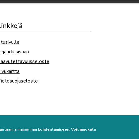
Linkkejä
tusivulle
irjaudu sisään
Saavutettavuusseloste
ivukartta
ietosuojaseloste
urantaan ja mainonnan kohdentamiseen. Voit muokata