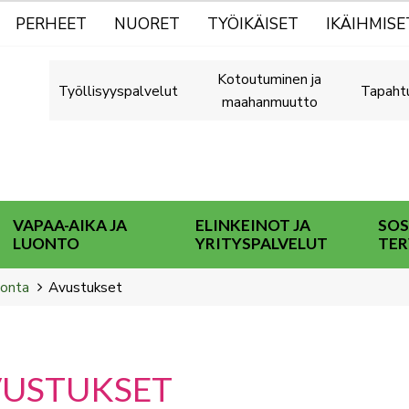
PERHEET
NUORET
TYÖIKÄISET
IKÄIHMISE
Kotoutuminen ja
Työllisyyspalvelut
Tapaht
maahanmuutto
VAPAA-AIKA JA
ELINKEINOT JA
SOS
LUONTO
YRITYSPALVELUT
TER
onta
Avustukset
VUSTUKSET