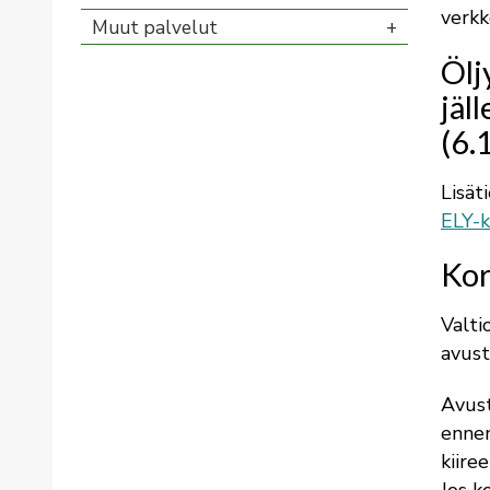
verkk
Muut palvelut
Ölj
jäl
(6.
Lisät
ELY-k
Kor
Valt
avust
Avust
ennen
kiire
Jos k