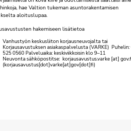
ahinkoja, hae Valtion tukeman asuntorakentamisen
kselta aloituslupaa.
usavustusten hakemiseen lisätietoa
Vanhustyön keskusliiton korjausneuvojalta tai
Korjausavustuksen asiakaspalvelusta (VARKE) Puhelin:
525 0560 Palveluaika: keskiviikkoisin klo 9–11
Neuvonta sähköpostitse:
korjausavustus.varke
[at]
gov.f
(korjausavustus[dot]varke[at]gov[dot]fi)