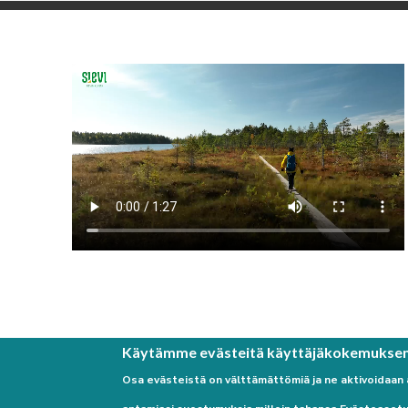
Käytämme evästeitä käyttäjäkokemukse
Osa evästeistä on välttämättömiä ja ne aktivoidaan