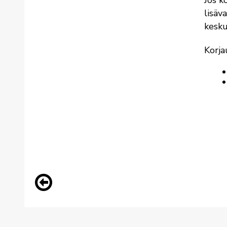
lisäv
kesku
Korja