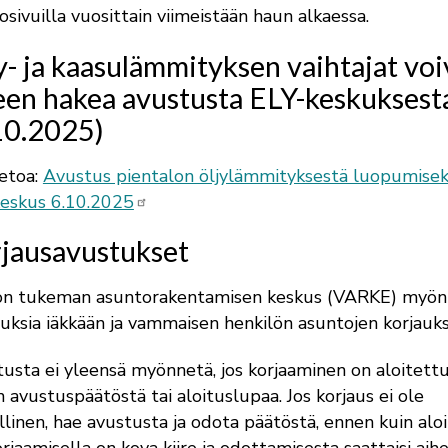
osivuilla vuosittain viimeistään haun alkaessa.
y- ja kaasulämmityksen vaihtajat voi
leen hakea avustusta ELY-keskuksest
10.2025)
ietoa:
Avustus pientalon öljylämmityksestä luopumisek
eskus 6.10.2025
jausavustukset
ion tukeman asuntorakentamisen keskus (VARKE) myön
uksia iäkkään ja vammaisen henkilön asuntojen korjauks
usta ei yleensä myönnetä, jos korjaaminen on aloitett
 avustuspäätöstä tai aloituslupaa. Jos korjaus ei ole
ellinen, hae avustusta ja odota päätöstä, ennen kuin aloi
orjaamisella on kova kiire ja odottamisesta saattaisi ai