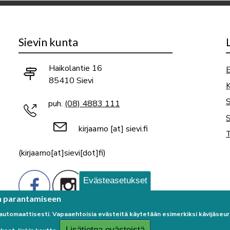
Sievin kunta
Haikolantie 16
E
85410 Sievi
K
puh.
(08) 4883 111
S
kirjaamo
[at]
sievi.fi
T
(kirjaamo[at]sievi[dot]fi)
Evästeasetukset
n parantamiseen
 automaattisesti. Vapaaehtoisia evästeitä käytetään esimerkiksi kävijäse
Lisätietoa evästeistä