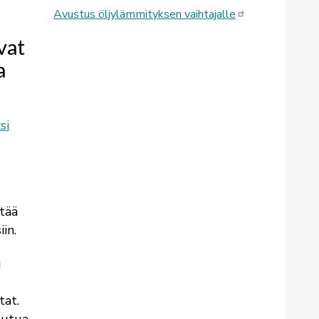
Avustus öljylämmityksen vaihtajalle
vat
a
si
tää
iin.
u
tat.
heutua