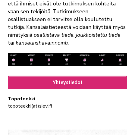
että ihmiset eivät ole tutkimuksen kohteita
vaan sen tekijöitä. Tutkimukseen
osallistuakseen ei tarvitse olla koulutettu
tutkija. Kansalaistieteestä voidaan käyttää myös
nimityksiä
osallistava tiede
,
joukkoistettu tiede
tai
kansalaishavainnointi
.
Yhteystiedot
Topoteekki
topoteekki(at)sievi.fi