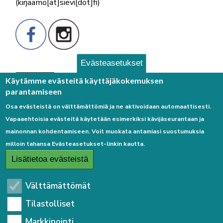
(kirjaamo[at]sievi[dot]fi)
Evästeasetukset
Palaute
Käytämme evästeitä käyttäjäkokemuksen
parantamiseen
Osa evästeistä on välttämättömiä ja ne aktivoidaan automaattisesti.
Vapaaehtoisia evästeitä käytetään esimerkiksi kävijäseurantaan ja
mainonnan kohdentamiseen. Voit muokata antamiasi suostumuksia
milloin tahansa Evästeasetukset-linkin kautta.
Linkkejä
Lisätietoa evästeistä
Etusivulle
Välttämättömät
Kirjaudu sisään
Tilastolliset
Saavutettavuusseloste
Markkinointi