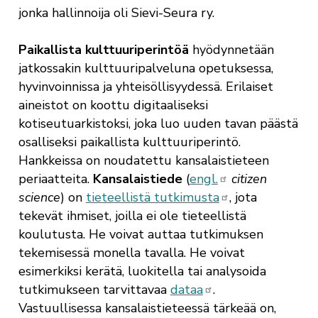
jonka
hallinnoija oli Sievi-Seura ry.
Paikallista kulttuuriperintöä
hyödynnetään
jatkossakin kulttuuripalveluna opetuksessa,
hyvinvoinnissa ja yhteisöllisyydessä. Erilaiset
aineistot on koottu digitaaliseksi
kotiseutuarkistoksi, joka luo uuden tavan päästä
osalliseksi paikallista kulttuuriperintö.
Hankkeissa on noudatettu kansalaistieteen
periaatteita.
Kansalaistiede
(
engl.
citizen
science
) on
tieteellistä tutkimusta
, jota
tekevät ihmiset, joilla ei ole tieteellistä
koulutusta. He voivat auttaa tutkimuksen
tekemisessä monella tavalla. He voivat
esimerkiksi kerätä, luokitella tai analysoida
tutkimukseen tarvittavaa
dataa
.
Vastuullisessa kansalaistieteessä tärkeää on,