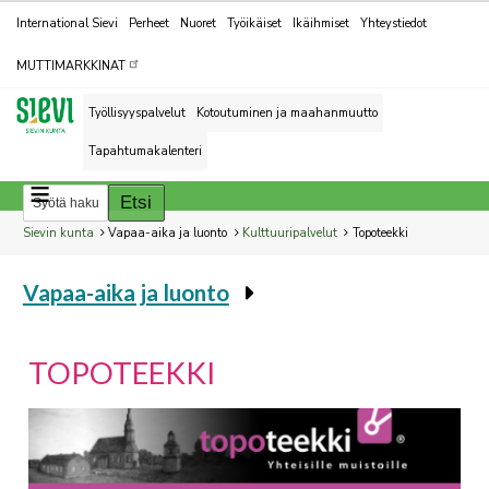
Kohderyhmät
International Sievi
Perheet
Nuoret
Työikäiset
Ikäihmiset
Yhteystiedot
MUTTIMARKKINAT
Työllisyyspalvelut
Kotoutuminen ja maahanmuutto
Tapahtumakalenteri
Breadcrumbs
You
Sievin kunta
Vapaa-aika ja luonto
Kulttuuripalvelut
Topoteekki
are
Vapaa-aika ja luonto
here:
You
are
here:
TOPOTEEKKI