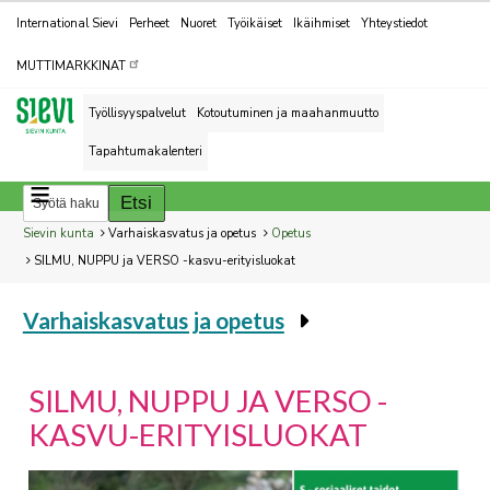
Kohderyhmät
International Sievi
Perheet
Nuoret
Työikäiset
Ikäihmiset
Yhteystiedot
MUTTIMARKKINAT
Työllisyyspalvelut
Kotoutuminen ja maahanmuutto
Tapahtumakalenteri
Breadcrumbs
You
Sievin kunta
Varhaiskasvatus ja opetus
Opetus
are
SILMU, NUPPU ja VERSO -kasvu-erityisluokat
here:
Varhaiskasvatus ja opetus
You
are
here:
SILMU, NUPPU JA VERSO -
KASVU-ERITYISLUOKAT