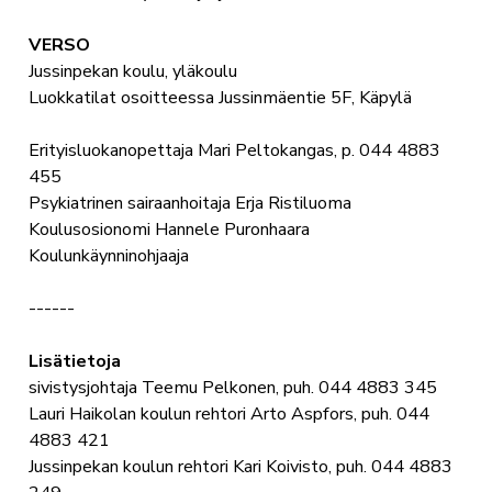
VERSO
Jussinpekan koulu, yläkoulu
Luokkatilat osoitteessa Jussinmäentie 5F, Käpylä
Erityisluokanopettaja Mari Peltokangas, p. 044 4883
455
Psykiatrinen sairaanhoitaja Erja Ristiluoma
Koulusosionomi Hannele Puronhaara
Koulunkäynninohjaaja
------
Lisätietoja
sivistysjohtaja Teemu Pelkonen, puh. 044 4883 345
Lauri Haikolan koulun rehtori Arto Aspfors, puh. 044
4883 421
Jussinpekan koulun rehtori Kari Koivisto, puh. 044 4883