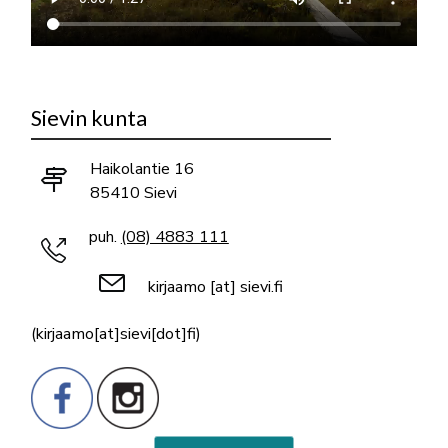
Sievin kunta
Haikolantie 16
85410 Sievi
puh.
(08) 4883 111
kirjaamo
[at]
sievi.fi
(kirjaamo[at]sievi[dot]fi)