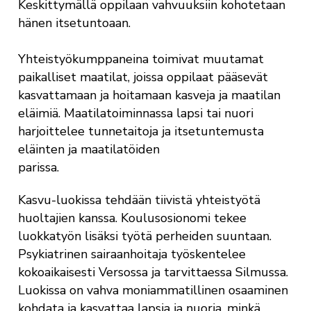
Keskittymällä oppilaan vahvuuksiin kohotetaan
hänen itsetuntoaan.
Yhteistyökumppaneina toimivat muutamat
paikalliset maatilat, joissa oppilaat pääsevät
kasvattamaan ja hoitamaan kasveja ja maatilan
eläimiä. Maatilatoiminnassa lapsi tai nuori
harjoittelee tunnetaitoja ja itsetuntemusta
eläinten ja maatilatöiden
parissa.
Kasvu-luokissa tehdään tiivistä yhteistyötä
huoltajien kanssa. Koulusosionomi tekee
luokkatyön lisäksi työtä perheiden suuntaan.
Psykiatrinen sairaanhoitaja työskentelee
kokoaikaisesti Versossa ja tarvittaessa Silmussa.
Luokissa on vahva moniammatillinen osaaminen
kohdata ja kasvattaa lapsia ja nuoria, minkä