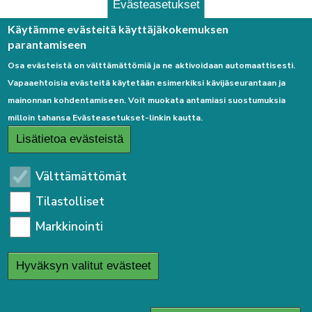
Evästeasetukset
Palaute
Käytämme evästeitä käyttäjäkokemuksen
parantamiseen
Osa evästeistä on välttämättömiä ja ne aktivoidaan automaattisesti.
Vapaaehtoisia evästeitä käytetään esimerkiksi kävijäseurantaan ja
mainonnan kohdentamiseen. Voit muokata antamiasi suostumuksia
milloin tahansa Evästeasetukset-linkin kautta.
Linkkejä
Lisätietoa evästeistä
Etusivulle
Välttämättömät
Kirjaudu sisään
Tilastolliset
Saavutettavuusseloste
Markkinointi
Sivukartta
Tietosuojaseloste
Hyväksyn valitut evästeet
User