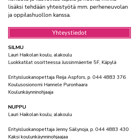
lisäksi tehdään yhteistyötä mm. perheneuvolan
ja oppilashuollon kanssa.
Yhteystiedot
SILMU
Lauri Haikolan koulu, alakoulu
Luokkatilat osoitteessa Jussinmäentie 5F, Käpylä
Erityisluokanopettaja Reija Aspfors, p. 044 4883 376
Koulusosionomi Hannele Puronhaara
Koulunkäynninohjaaja
NUPPU
Lauri Haikolan koulu, alakoulu
Erityisluokanopettaja Jenny Säilynoja, p. 044 4883 430
Kaksi koulunkäynninohjaajaa