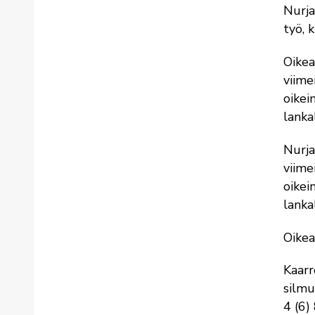
Nurja
työ, 
Oikea
viime
oikei
lanka
Nurja
viime
oikei
lanka
Oikea
Kaarr
silmu
4 (6)