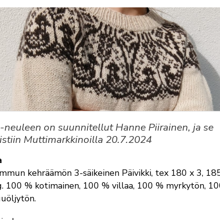
i-neuleen on suunnitellut Hanne Piirainen, ja se
aistiin Muttimarkkinoilla 20.7.2024
a
mmun kehräämön 3-säikeinen Päivikki, tex 180 x 3, 18
. 100 % kotimainen, 100 % villaa, 100 % myrkytön, 1
uöljytön.