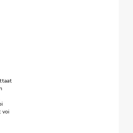
ttaat
n
oi
 voi