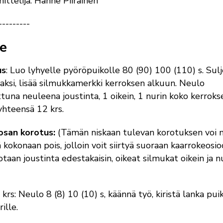
ittelija: Hanne Piirainen
----------
e
us
: Luo lyhyelle pyöröpuikolle 80 (90) 100 (110) s. Sulj
aksi, lisää silmukkamerkki kerroksen alkuun. Neulo
ttuna neuleena joustinta, 1 oikein, 1 nurin koko kerroks
 yhteensä 12 krs.
osan korotus:
(Tämän niskaan tulevan korotuksen voi 
ä kokonaan pois, jolloin voit siirtyä suoraan kaarrokeosio
taan joustinta edestakaisin, oikeat silmukat oikein ja n
 krs: Neulo 8 (8) 10 (10) s, käännä työ, kiristä lanka pui
ille.