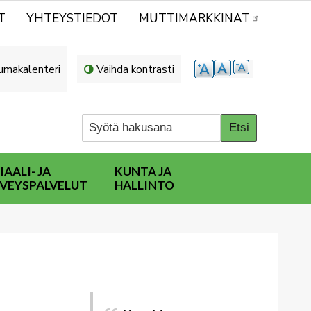
T
YHTEYSTIEDOT
MUTTIMARKKINAT
umakalenteri
Vaihda kontrasti
IAALI- JA
KUNTA JA
VEYSPALVELUT
HALLINTO