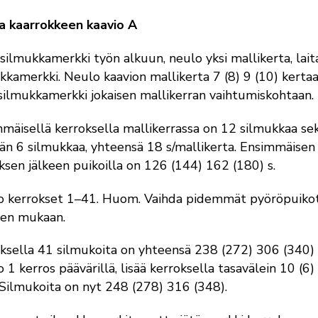
a kaarrokkeen kaavio A
 silmukkamerkki työn alkuun, neulo yksi mallikerta, lait
kkamerkki. Neulo kaavion mallikerta 7 (8) 9 (10) kertaa
 silmukkamerkki jokaisen mallikerran vaihtumiskohtaan.
mäisellä kerroksella mallikerrassa on 12 silmukkaa se
ään 6 silmukkaa, yhteensä 18 s/mallikerta. Ensimmäisen
ksen jälkeen puikoilla on 126 (144) 162 (180) s.
o kerrokset 1–41. Huom. Vaihda pidemmät pyöröpuiko
een mukaan.
ksella 41 silmukoita on yhteensä 238 (272) 306 (340) 
 1 kerros päävärillä, lisää kerroksella tasavälein 10 (6)
. Silmukoita on nyt 248 (278) 316 (348).