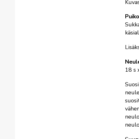
Kuvas
Puik
Sukka
käsia
Lisäk
Neul
18 s 
Suosi
neule
suosi
vähem
neulo
neulo