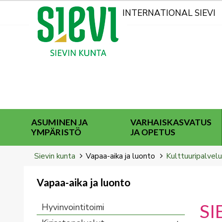
Kohderyhmät
INTERNATIONAL SIEVI
ASUMINEN JA
VARHAISKASVATUS
YMPÄRISTÖ
JA OPETUS
Breadcrumbs
You
Sievin kunta
Vapaa-aika ja luonto
Kulttuuripalvelu
are
here:
Vapaa-aika ja luonto
You
are
SI
Hyvinvointitoimi
here: