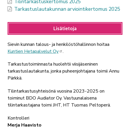
Tilintarkastuskertomus 2025
Tarkastuslautakunnan arviointikertomus 2025
Lisätietoja
Sievin kunnan talous- ja henkilöstöhallinnon hoitaa
Kuntien Hetapalvelut Oy
.
Tarkastustoiminnasta huolehtii viisijäseninen
tarkastuslautakunta, jonka puheenjohtajana toimii
Annu
Pärkkä.
Tilintarkastusyhteisönä vuosina 2023-2025 on
toiminut BDO Audiator Oy. Vastuunalaisena
tilintarkastajana toimi JHT, HT Tuomas Peltoperä.
Kontrolleri
Merja Haavisto