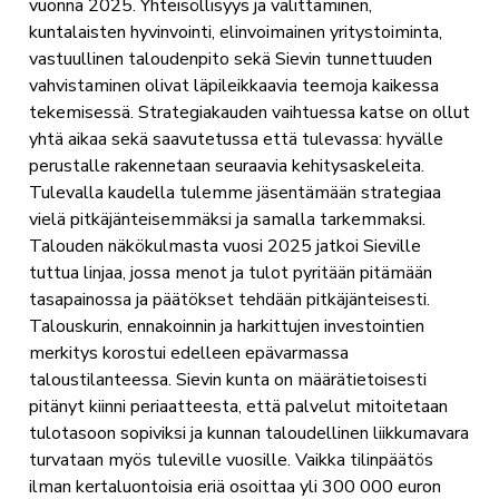
vuonna 2025. Yhteisöllisyys ja välittäminen,
kuntalaisten hyvinvointi, elinvoimainen yritystoiminta,
vastuullinen taloudenpito sekä Sievin tunnettuuden
vahvistaminen olivat läpileikkaavia teemoja kaikessa
tekemisessä. Strategiakauden vaihtuessa katse on ollut
yhtä aikaa sekä saavutetussa että tulevassa: hyvälle
perustalle rakennetaan seuraavia kehitysaskeleita.
Tulevalla kaudella tulemme jäsentämään strategiaa
vielä pitkäjänteisemmäksi ja samalla tarkemmaksi.
Talouden näkökulmasta vuosi 2025 jatkoi Sieville
tuttua linjaa, jossa menot ja tulot pyritään pitämään
tasapainossa ja päätökset tehdään pitkäjänteisesti.
Talouskurin, ennakoinnin ja harkittujen investointien
merkitys korostui edelleen epävarmassa
taloustilanteessa. Sievin kunta on määrätietoisesti
pitänyt kiinni periaatteesta, että palvelut mitoitetaan
tulotasoon sopiviksi ja kunnan taloudellinen liikkumavara
turvataan myös tuleville vuosille. Vaikka tilinpäätös
ilman kertaluontoisia eriä osoittaa yli 300 000 euron