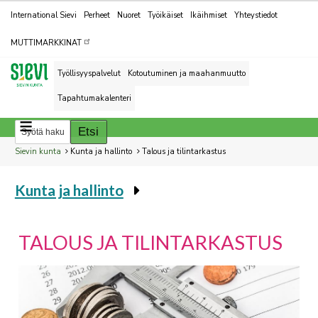
Kohderyhmät
International Sievi
Perheet
Nuoret
Työikäiset
Ikäihmiset
Yhteystiedot
MUTTIMARKKINAT
Työllisyyspalvelut
Kotoutuminen ja maahanmuutto
Tapahtumakalenteri
Breadcrumbs
You
Sievin kunta
Kunta ja hallinto
Talous ja tilintarkastus
are
Kunta ja hallinto
here:
You
are
here:
TALOUS JA TILINTARKASTUS