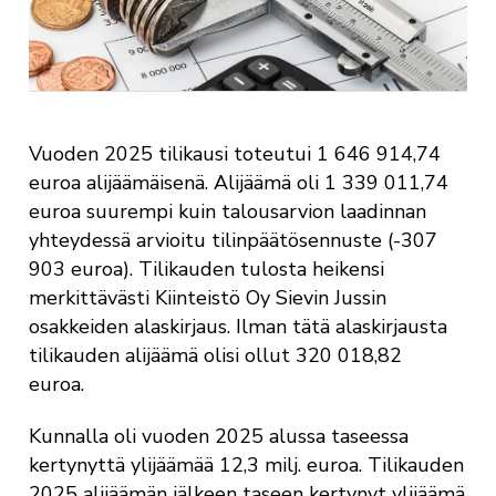
Vuoden 2025 tilikausi toteutui 1 646 914,74
euroa alijäämäisenä. Alijäämä oli 1 339 011,74
euroa suurempi kuin talousarvion laadinnan
yhteydessä arvioitu tilinpäätösennuste (-307
903 euroa). Tilikauden tulosta heikensi
merkittävästi Kiinteistö Oy Sievin Jussin
osakkeiden alaskirjaus. Ilman tätä alaskirjausta
tilikauden alijäämä olisi ollut 320 018,82
euroa.
Kunnalla oli vuoden 2025 alussa taseessa
kertynyttä ylijäämää 12,3 milj. euroa. Tilikauden
2025 alijäämän jälkeen taseen kertynyt ylijäämä