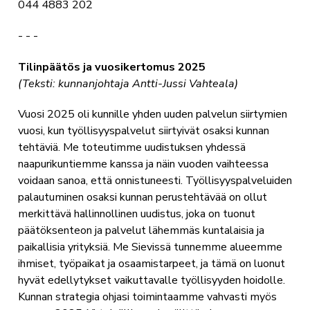
044 4883 202
- - -
Tilinpäätös ja vuosikertomus 2025
(Teksti: kunnanjohtaja Antti-Jussi Vahteala)
Vuosi 2025 oli kunnille yhden uuden palvelun siirtymien
vuosi, kun työllisyyspalvelut siirtyivät osaksi kunnan
tehtäviä. Me toteutimme uudistuksen yhdessä
naapurikuntiemme kanssa ja näin vuoden vaihteessa
voidaan sanoa, että onnistuneesti. Työllisyyspalveluiden
palautuminen osaksi kunnan perustehtävää on ollut
merkittävä hallinnollinen uudistus, joka on tuonut
päätöksenteon ja palvelut lähemmäs kuntalaisia ja
paikallisia yrityksiä. Me Sievissä tunnemme alueemme
ihmiset, työpaikat ja osaamistarpeet, ja tämä on luonut
hyvät edellytykset vaikuttavalle työllisyyden hoidolle.
Kunnan strategia ohjasi toimintaamme vahvasti myös