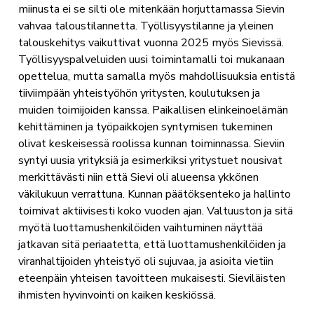
miinusta ei se silti ole mitenkään horjuttamassa Sievin
vahvaa taloustilannetta. Työllisyystilanne ja yleinen
talouskehitys vaikuttivat vuonna 2025 myös Sievissä.
Työllisyyspalveluiden uusi toimintamalli toi mukanaan
opettelua, mutta samalla myös mahdollisuuksia entistä
tiiviimpään yhteistyöhön yritysten, koulutuksen ja
muiden toimijoiden kanssa. Paikallisen elinkeinoelämän
kehittäminen ja työpaikkojen syntymisen tukeminen
olivat keskeisessä roolissa kunnan toiminnassa. Sieviin
syntyi uusia yrityksiä ja esimerkiksi yritystuet nousivat
merkittävästi niin että Sievi oli alueensa ykkönen
väkilukuun verrattuna. Kunnan päätöksenteko ja hallinto
toimivat aktiivisesti koko vuoden ajan. Valtuuston ja sitä
myötä luottamushenkilöiden vaihtuminen näyttää
jatkavan sitä periaatetta, että luottamushenkilöiden ja
viranhaltijoiden yhteistyö oli sujuvaa, ja asioita vietiin
eteenpäin yhteisen tavoitteen mukaisesti. Sieviläisten
ihmisten hyvinvointi on kaiken keskiössä.