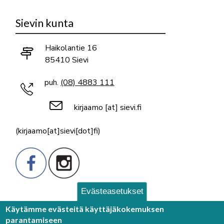
Sievin kunta
Haikolantie 16
85410 Sievi
puh.
(08) 4883 111
kirjaamo
[at]
sievi.fi
(kirjaamo[at]sievi[dot]fi)
Evästeasetukset
Palaute
Käytämme evästeitä käyttäjäkokemuksen
parantamiseen