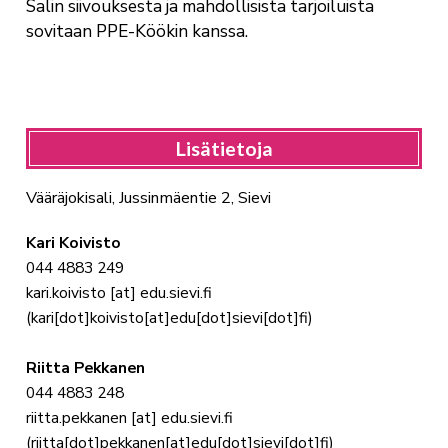
Salin siivouksesta ja mahdollisista tarjoiluista
sovitaan PPE-Köökin kanssa.
Lisätietoja
Vääräjokisali, Jussinmäentie 2, Sievi
Kari Koivisto
044 4883 249
kari.koivisto
[at]
edu.sievi.fi
(kari[dot]koivisto[at]edu[dot]sievi[dot]fi)
Riitta Pekkanen
044 4883 248
riitta.pekkanen
[at]
edu.sievi.fi
(riitta[dot]pekkanen[at]edu[dot]sievi[dot]fi)