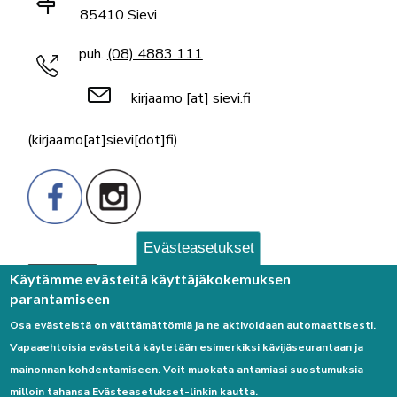
85410 Sievi
puh.
(08) 4883 111
kirjaamo
[at]
sievi.fi
(kirjaamo[at]sievi[dot]fi)
Evästeasetukset
Palaute
Käytämme evästeitä käyttäjäkokemuksen
parantamiseen
Osa evästeistä on välttämättömiä ja ne aktivoidaan automaattisesti.
Vapaaehtoisia evästeitä käytetään esimerkiksi kävijäseurantaan ja
mainonnan kohdentamiseen. Voit muokata antamiasi suostumuksia
milloin tahansa Evästeasetukset-linkin kautta.