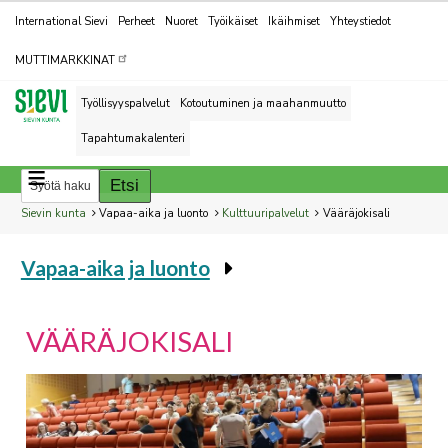
Kohderyhmät
International Sievi
Perheet
Nuoret
Työikäiset
Ikäihmiset
Yhteystiedot
MUTTIMARKKINAT
Työllisyyspalvelut
Kotoutuminen ja maahanmuutto
Tapahtumakalenteri
Breadcrumbs
You
Sievin kunta
Vapaa-aika ja luonto
Kulttuuripalvelut
Vääräjokisali
are
Vapaa-aika ja luonto
here:
You
are
here:
VÄÄRÄJOKISALI