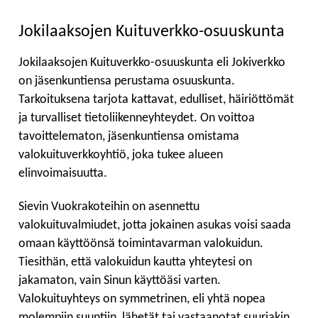
Jokilaaksojen Kuituverkko-osuuskunta
Jokilaaksojen Kuituverkko-osuuskunta eli Jokiverkko
on jäsenkuntiensa perustama osuuskunta.
Tarkoituksena tarjota kattavat, edulliset, häiriöttömät
ja turvalliset tietoliikenneyhteydet. On voittoa
tavoittelematon, jäsenkuntiensa omistama
valokuituverkkoyhtiö, joka tukee alueen
elinvoimaisuutta.
Sievin Vuokrakoteihin on asennettu
valokuituvalmiudet, jotta jokainen asukas voisi saada
omaan käyttöönsä toimintavarman valokuidun.
Tiesithän, että valokuidun kautta yhteytesi on
jakamaton, vain Sinun käyttöäsi varten.
Valokuituyhteys on symmetrinen, eli yhtä nopea
molempiin suuntiin, lähetät tai vastaanotat suuriakin