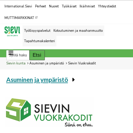
Kohderyhmät
International Sievi
Perheet
Nuoret
Työikäiset
Ikäihmiset
Yhteystiedot
MUTTIMARKKINAT
Työllisyyspalvelut
Kotoutuminen ja maahanmuutto
Tapahtumakalenteri
Breadcrumbs
You
Sievin kunta
Asuminen ja ympäristö
Sievin Vuokrakodit
are
Asuminen ja ympäristö
here:
You
are
here: