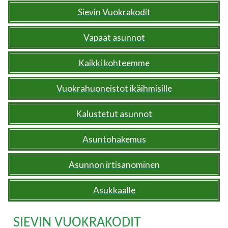
Sievin Vuokrakodit
Vapaat asunnot
Kaikki kohteemme
Vuokrahuoneistot ikäihmisille
Kalustetut asunnot
Asuntohakemus
Asunnon irtisanominen
Asukkaalle
SIEVIN VUOKRAKODIT