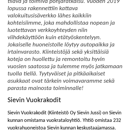
tilava ja toimiva pohjaratkaisu. Vuoden 2019
lopussa rakennettiin kattava
valokuitusisäverkko lähes kaikkiin
kohteisiimme, joka mahdollistaa nopean ja
luotettavan verkkoyhteyden niin
viihdekäyttöön kuin etätyöskentelyyn.
Jokaiselle huoneistolle löytyy autopaikka ja
irtainvarasto. Kiinteistöjä sekä yksittäisiä
koteja on huollettu ja remontoitu hyvin
vuosien saatossa ja tulemme myös jatkamaan
tuolla tiellä. Tyytyväiset ja pitkäaikaiset
asukkaat ovat tärkein voimavaramme sekä
parasta mainosta toiminnalle!
Sievin Vuokrakodit
Sievin Vuokrakodit (Kiinteistö Oy Sievin Jussi) on Sievin
kunnan omistama vuokrataloyhtiö. Yhtiö omistaa 232
vuokrahuoneistoa Sievin kunnan keskustaajamassa.