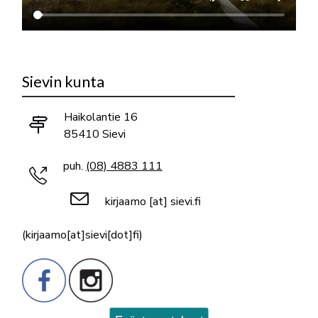
Sievin kunta
Haikolantie 16
85410 Sievi
puh.
(08) 4883 111
kirjaamo
[at]
sievi.fi
(kirjaamo[at]sievi[dot]fi)