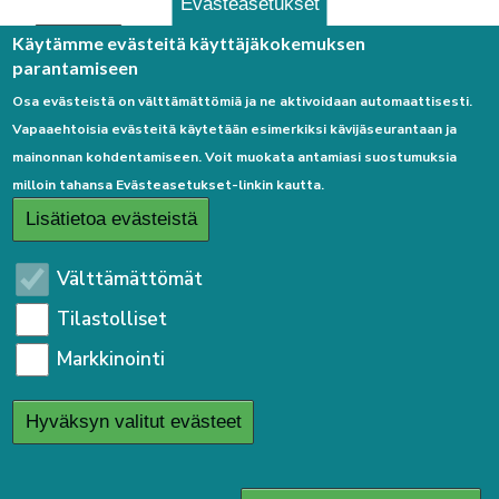
Evästeasetukset
Palaute
Käytämme evästeitä käyttäjäkokemuksen
parantamiseen
Osa evästeistä on välttämättömiä ja ne aktivoidaan automaattisesti.
Vapaaehtoisia evästeitä käytetään esimerkiksi kävijäseurantaan ja
mainonnan kohdentamiseen. Voit muokata antamiasi suostumuksia
milloin tahansa Evästeasetukset-linkin kautta.
Linkkejä
Lisätietoa evästeistä
Etusivulle
Välttämättömät
Kirjaudu sisään
Tilastolliset
Saavutettavuusseloste
Markkinointi
Sivukartta
Tietosuojaseloste
Hyväksyn valitut evästeet
User
Kirjaudu sisään