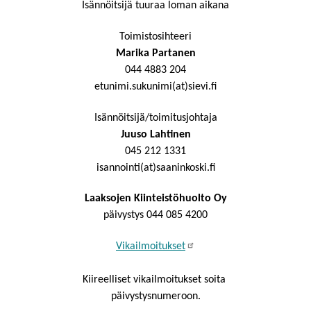
Isännöitsijä tuuraa loman aikana
Toimistosihteeri
Marika Partanen
044 4883 204
etunimi.sukunimi(at)sievi.fi
Isännöitsijä/toimitusjohtaja
Juuso Lahtinen
045 212 1331
isannointi(at)saaninkoski.fi
Laaksojen Kiinteistöhuolto Oy
päivystys 044 085 4200
Vikailmoitukset
Kiireelliset vikailmoitukset soita
päivystysnumeroon.