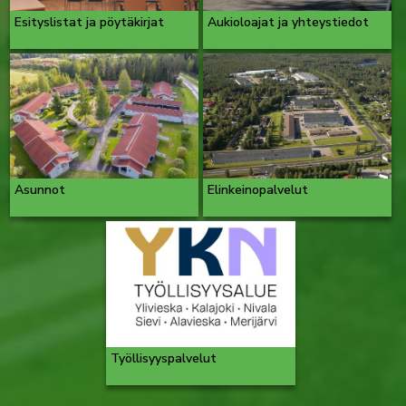
Esityslistat ja pöytäkirjat
Aukioloajat ja yhteystiedot
Asunnot
Elinkeinopalvelut
Työllisyyspalvelut