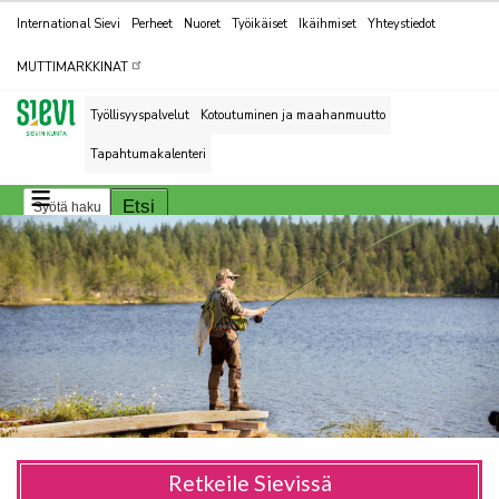
Kohderyhmät
International Sievi
Perheet
Nuoret
Työikäiset
Ikäihmiset
Yhteystiedot
MUTTIMARKKINAT
Työllisyyspalvelut
Kotoutuminen ja maahanmuutto
Tapahtumakalenteri
Retkeile Sievissä