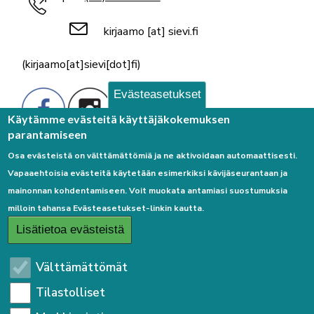
kirjaamo
[at]
sievi.fi
(kirjaamo[at]sievi[dot]fi)
Evästeasetukset
Käytämme evästeitä käyttäjäkokemuksen
parantamiseen
Osa evästeistä on välttämättömiä ja ne aktivoidaan automaattisesti.
Palaute
Vapaaehtoisia evästeitä käytetään esimerkiksi kävijäseurantaan ja
mainonnan kohdentamiseen. Voit muokata antamiasi suostumuksia
milloin tahansa Evästeasetukset-linkin kautta.
Lisätietoa evästeistä
Linkkejä
Välttämättömät
Tilastolliset
Etusivulle