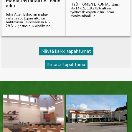
media-installaatio Lopun
TYÖTTÖMIEN LIIKUNTAtiistaisin
alku
klo 14-15, 1.9.2026 alkaen
työttömille ohjattua liikuntaa
Juha Allan Ekholmin media-
Monitoimihallilla....
installaatio Lopun alku on
nähtävissä Taidelaarissa 4.8. -
29.8. kirjaston aukioloaikoina,...
Näytä kaikki tapahtumat
Ilmoita tapahtuma