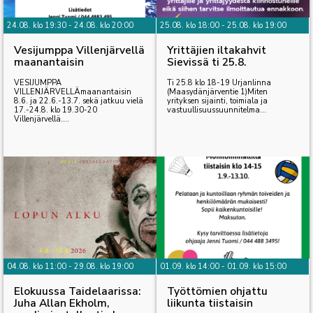
24.08. klo 19:30 - 24.08. klo 20:00
25.08. klo 18:00 - 25.08. klo 19:00
Vesijumppa Villenjärvellä
Yrittäjien iltakahvit
maanantaisin
Sievissä ti 25.8.
VESIJUMPPA
Ti 25.8 klo 18-19 Urjanlinna
VILLENJÄRVELLÄmaanantaisin
(Maasydänjärventie 1)Miten
8.6. ja 22.6.-13.7. sekä jatkuu vielä
yrityksen sijainti, toimiala ja
17.-24.8. klo 19.30-20
vastuullisuussuunnitelma...
Villenjärvellä....
04.08. klo 11:00 - 29.08. klo 19:00
01.09. klo 14:00 - 01.09. klo 15:00
Elokuussa Taidelaarissa:
Työttömien ohjattu
Juha Allan Ekholm,
liikunta tiistaisin