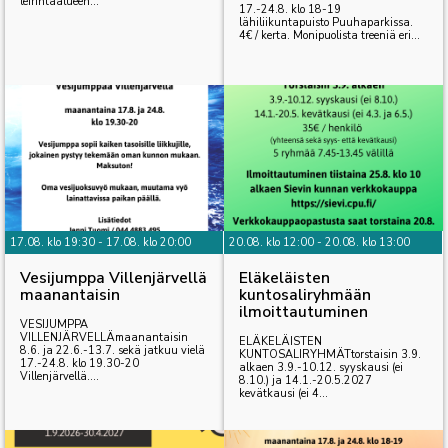
leirintäalueen...
17.-24.8. klo 18-19
lähiliikuntapuisto Puuhaparkissa.
4€ / kerta. Monipuolista treeniä eri...
17.08. klo 19:30 - 17.08. klo 20:00
20.08. klo 12:00 - 20.08. klo 13:00
Vesijumppa Villenjärvellä
Eläkeläisten
maanantaisin
kuntosaliryhmään
ilmoittautuminen
VESIJUMPPA
VILLENJÄRVELLÄmaanantaisin
ELÄKELÄISTEN
8.6. ja 22.6.-13.7. sekä jatkuu vielä
KUNTOSALIRYHMÄTtorstaisin 3.9.
17.-24.8. klo 19.30-20
alkaen 3.9.-10.12. syyskausi (ei
Villenjärvellä....
8.10.) ja 14.1.-20.5.2027
kevätkausi (ei 4...