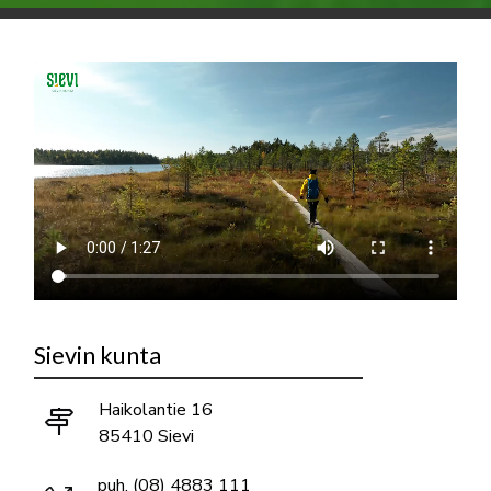
Sievin kunta
Haikolantie 16
85410 Sievi
puh.
(08) 4883 111