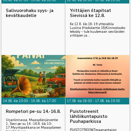
10.08. klo 07:00 - 10.08. klo 18:00
12.08. klo 18:00 - 12.08. klo 19:00
Salivuorohaku syys- ja
Yrittäjien iltapitsat
kevätkaudelle
Sievissä ke 12.8.
Ke 12.8. klo 18-19 yhteisötila
Lusiina (Haikolantie 18)Kiinnostaako
tekoäly – tule kuulemaan sieviläisten
yrittäjien ja...
14.08. klo 10:00 - 16.08. klo 17:00
17.08. klo 18:00 - 17.08. klo 19:00
Rompetori pe-su 14.-16.8.
Puistotreenit
lähiliikuntapuisto
Urjanlinnassa, Maasydänjärventie
Puuhaparkissa
1, Sievi pe-su 14.-16.8. klo 10-
17.Myyntipaikkana on Maasydämen
PUISTOTREENITmaanantaisin