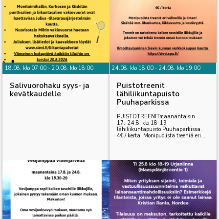
18.08. klo 07:00 - 20.08. klo 18:00
24.08. klo 18:00 - 24.08. klo 19:00
Salivuorohaku syys- ja
Puistotreenit
kevätkaudelle
lähiliikuntapuisto
Puuhaparkissa
PUISTOTREENITmaanantaisin
17.-24.8. klo 18-19
lähiliikuntapuisto Puuhaparkissa.
4€ / kerta. Monipuolista treeniä eri...