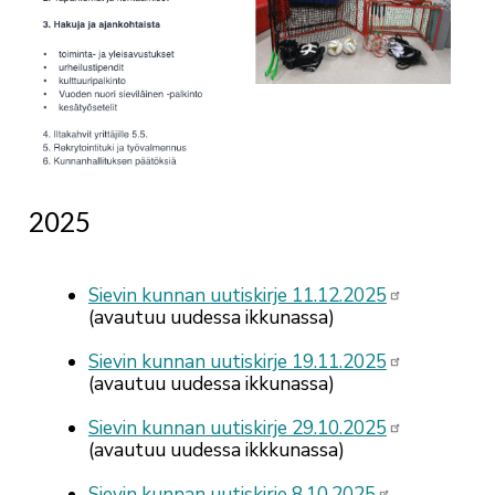
2025
Sievin kunnan uutiskirje 11.12.2025
(avautuu uudessa ikkunassa)
Sievin kunnan uutiskirje 19.11.2025
(avautuu uudessa ikkunassa)
Sievin kunnan uutiskirje 29.10.2025
(avautuu uudessa ikkkunassa)
Sievin kunnan uutiskirje 8.10.2025