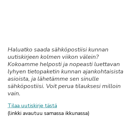
Haluatko saada sähköpostiisi kunnan
uutiskirjeen kolmen viikon välein?
Kokoamme helposti ja nopeasti luettavan
lyhyen tietopaketin kunnan ajankohtaisista
asioista, ja lähetämme sen sinulle
sähköpostiisi. Voit perua tilauksesi milloin
vain.
Tilaa uutiskirje tästä
(linkki avautuu samassa ikkunassa)