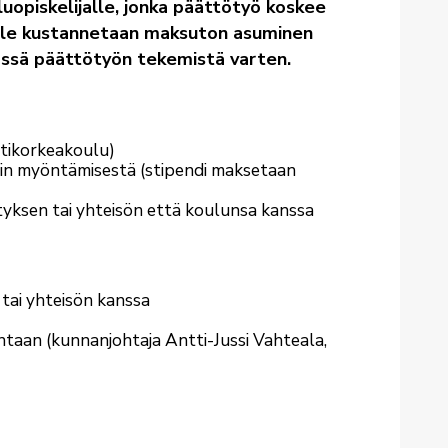
uopiskelijalle, jonka päättötyö koskee
lijalle kustannetaan maksuton asuminen
össä päättötyön tekemistä varten.
ttikorkeakoulu)
in myöntämisestä (stipendi maksetaan
ityksen tai yhteisön että koulunsa kanssa
 tai yhteisön kanssa
ntaan (kunnanjohtaja Antti-Jussi Vahteala,