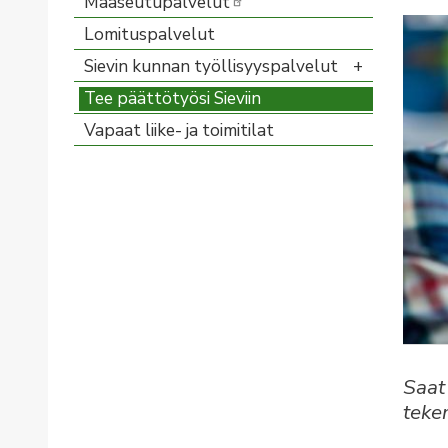
Maaseutupalvelut
Lomituspalvelut
Sievin kunnan työllisyyspalvelut
Tee päättötyösi Sieviin
Vapaat liike- ja toimitilat
Saat
teke