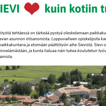
ötyötä tehtäessä on tärkeää pystyä oleskelemaan paikkak
tsevan asunnon irtisanomista. Loppuvaiheen opiskelijoita 
paikkakuntana ja etsimään päättötyön aihe Sievistä. Sievi o
einoelämästään, ja kunta haluaa näin tukea koulutetun työv
amista.