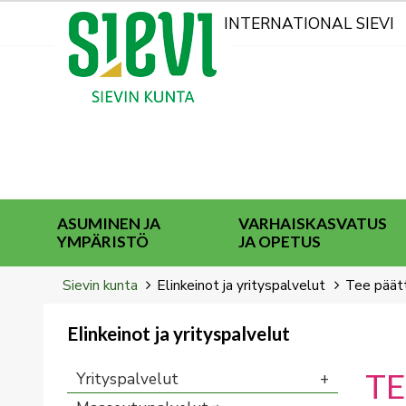
Kohderyhmät
INTERNATIONAL SIEVI
ASUMINEN JA
VARHAISKASVATUS
YMPÄRISTÖ
JA OPETUS
Breadcrumbs
You
Sievin kunta
Elinkeinot ja yrityspalvelut
Tee päätt
are
here:
Elinkeinot ja yrityspalvelut
You
are
TE
Yrityspalvelut
here: