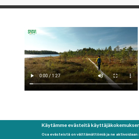
Käytämme evästeitä käyttäjäkokemukse
Osa evästeistä on välttämättömiä ja ne aktivoidaan