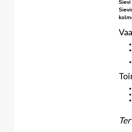
Sievi
Sievi
kolme
Vaa
Toi
Ter