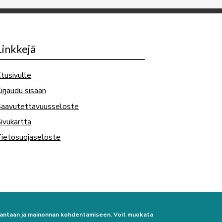
Linkkejä
tusivulle
irjaudu sisään
Saavutettavuusseloste
ivukartta
ietosuojaseloste
urantaan ja mainonnan kohdentamiseen. Voit muokata