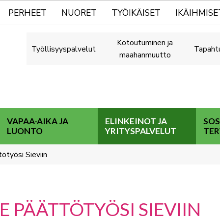
PERHEET
NUORET
TYÖIKÄISET
IKÄIHMISE
Kotoutuminen ja
Työllisyyspalvelut
Tapaht
maahanmuutto
VAPAA-AIKA JA
ELINKEINOT JA
SOS
LUONTO
YRITYSPALVELUT
TER
ötyösi Sieviin
E PÄÄTTÖTYÖSI SIEVIIN