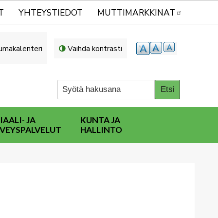
T
YHTEYSTIEDOT
MUTTIMARKKINAT
umakalenteri
Vaihda kontrasti
IAALI- JA
KUNTA JA
VEYSPALVELUT
HALLINTO