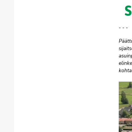
- - -
Päätt
sijai
asuin
elink
kohta