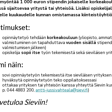
myöntää 1 000 euron stipendin jokaiselle korkeakoul
ssä sijaitsevaa yritystä tai yhteisöä. Lisäksi opiske
lle kuukaudelle kunnan omistamassa kiinteistöyhti
timukset:
opinnäytetyö tehdään
korkeakouluun
(yliopisto, amma
valmistuminen on tapahduttava
vuoden sisällä
stipend
valmistumisen jälkeen)
opiskelija
sopii itse
työn tekemisestä sekä sieviläisen yr
mi näin:
sovi opinnäytetyön tekemisestä itse sieviläisen yrityksen
hyväksytä opinnäytetyön teko oppilaitoksessasi
ottakaa yrityksen tai yhteisön kanssa yhteyttä Sievin ku
p.
044 4883 200,
antti-jussi.vahteala@sievi.fi
)
vetuloa Sieviin!