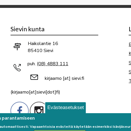
Sievin kunta
Haikolantie 16
E
85410 Sievi
K
puh.
(08) 4883 111
S
kirjaamo
[at]
sievi.fi
T
(kirjaamo[at]sievi[dot]fi)
Evästeasetukset
n parantamiseen
 automaattisesti. Vapaaehtoisia evästeitä käytetään esimerkiksi kävijäse