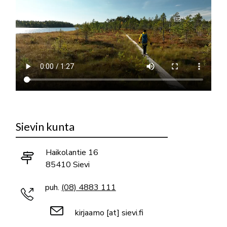
Sievin kunta
Haikolantie 16
85410 Sievi
puh.
(08) 4883 111
kirjaamo
[at]
sievi.fi