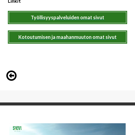
Linkit
Työllisyyspalveluiden omat sivut
Kotoutumisen ja maahanmuuton omat sivut