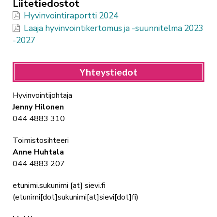
Liitetiedostot
Hyvinvointiraportti 2024
Laaja hyvinvointikertomus ja -suunnitelma 2023
-2027
Yhteystiedot
Hyvinvointijohtaja
Jenny Hilonen
044 4883 310
Toimistosihteeri
Anne Huhtala
044 4883 207
etunimi.sukunimi
[at]
sievi.fi
(
etunimi[dot]sukunimi[at]sievi[dot]fi
)