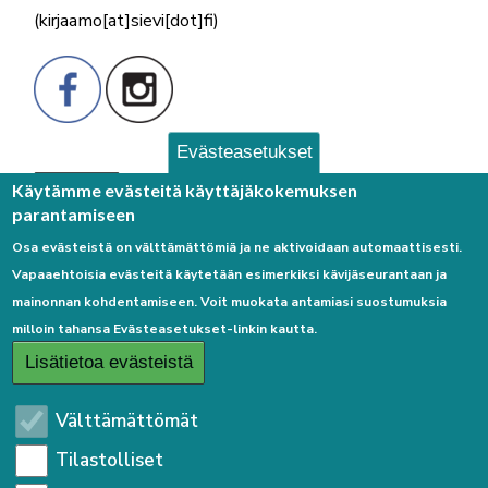
(kirjaamo[at]sievi[dot]fi)
Evästeasetukset
Palaute
Käytämme evästeitä käyttäjäkokemuksen
parantamiseen
Osa evästeistä on välttämättömiä ja ne aktivoidaan automaattisesti.
Vapaaehtoisia evästeitä käytetään esimerkiksi kävijäseurantaan ja
mainonnan kohdentamiseen. Voit muokata antamiasi suostumuksia
milloin tahansa Evästeasetukset-linkin kautta.
Linkkejä
Lisätietoa evästeistä
Etusivulle
Välttämättömät
Kirjaudu sisään
Tilastolliset
Saavutettavuusseloste