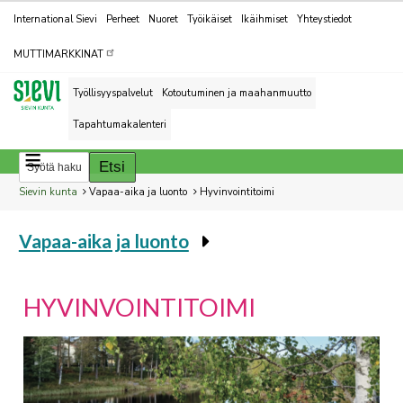
Kohderyhmät
International Sievi
Perheet
Nuoret
Työikäiset
Ikäihmiset
Yhteystiedot
MUTTIMARKKINAT
Työllisyyspalvelut
Kotoutuminen ja maahanmuutto
Tapahtumakalenteri
Breadcrumbs
You
Sievin kunta
Vapaa-aika ja luonto
Hyvinvointitoimi
are
Vapaa-aika ja luonto
here:
You
are
here:
HYVINVOINTITOIMI