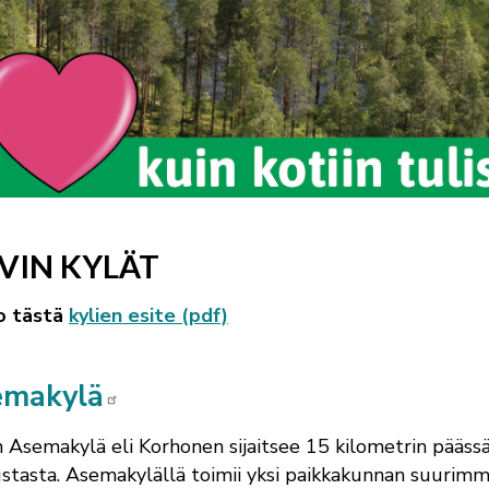
EVIN KYLÄT
o tästä
kylien esite (pdf)
emakylä
n Asemakylä eli Korhonen sijaitsee 15 kilometrin pääss
stasta. Asemakylällä toimii yksi paikkakunnan suurimm