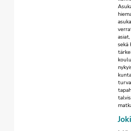
Asuka
hiema
asuka
verra
asiat
sekä 
tärke
koulu
nykyi
kunta
turva
tapah
talvi
matkai
Jok