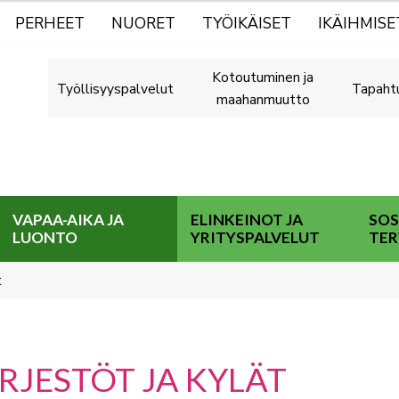
PERHEET
NUORET
TYÖIKÄISET
IKÄIHMISE
Kotoutuminen ja
Työllisyyspalvelut
Tapaht
maahanmuutto
VAPAA-AIKA JA
ELINKEINOT JA
SOS
LUONTO
YRITYSPALVELUT
TER
t
RJESTÖT JA KYLÄT