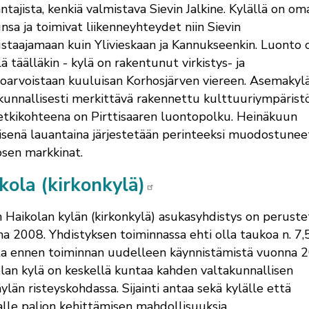
ntajista, kenkiä valmistava Sievin Jalkine. Kylällä on om
nsa ja toimivat liikenneyhteydet niin Sievin
staajamaan kuin Ylivieskaan ja Kannukseenkin. Luonto 
lä täälläkin - kylä on rakentunut virkistys- ja
oarvoistaan kuuluisan Korhosjärven viereen. Asemakyl
kunnallisesti merkittävä rakennettu kulttuuriympäristö
etkikohteena on Pirttisaaren luontopolku. Heinäkuun
isenä lauantaina järjestetään perinteeksi muodostunee
sen markkinat.
kola (kirkonkylä)
n Haikolan kylän (kirkonkylä) asukasyhdistys on perust
a 2008. Yhdistyksen toiminnassa ehti olla taukoa n. 7,
a ennen toiminnan uudelleen käynnistämistä vuonna 2
lan kylä on keskellä kuntaa kahden valtakunnallisen
ylän risteyskohdassa. Sijainti antaa sekä kylälle että
lle paljon kehittämisen mahdollisuuksia.