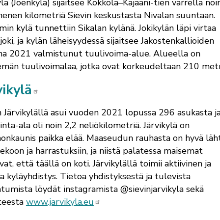
ylä (Joenkylä) sijaitsee Kokkola–Kajaani-tien varrella noi
nen kilometriä Sievin keskustasta Nivalan suuntaan.
in kylä tunnettiin Sikalan kylänä. Jokikylän läpi virtaa
joki, ja kylän läheisyydessä sijaitsee Jakostenkallioiden
a 2021 valmistunut tuulivoima-alue. Alueella on
emän tuulivoimalaa, jotka ovat korkeudeltaan 210 metr
vikylä
n Järvikylällä asui vuoden 2021 lopussa 296 asukasta j
nta-ala oli noin 2,2 neliökilometriä. Järvikylä on
onkaunis paikka elää. Maaseudun rauhasta on hyvä läh
ekoon ja harrastuksiin, ja niistä palatessa maisemat
at, että täällä on koti. Järvikylällä toimii aktiivinen ja
a kyläyhdistys. Tietoa yhdistyksestä ja tulevista
tumista löydät instagramista @sievinjarvikyla sekä
teesta
www.jarvikyla.eu