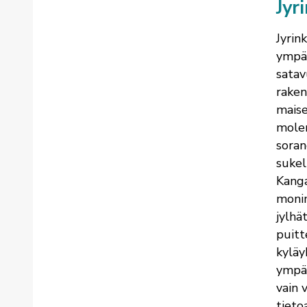
Jyr
Jyrin
ympär
satav
raken
maise
molem
soran
sukel
Kanga
monim
jylhät
puitt
kyläy
ympär
vain 
tieto