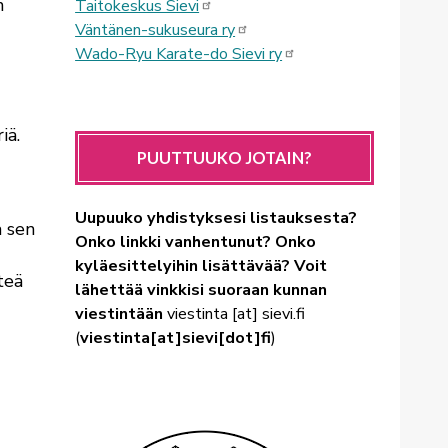
n
Taitokeskus Sievi
Väntänen-sukuseura ry
Wado-Ryu Karate-do Sievi ry
iä.
PUUTTUUKO JOTAIN?
Uupuuko yhdistyksesi listauksesta?
a sen
Onko linkki vanhentunut? Onko
kyläesittelyihin lisättävää? Voit
teä
lähettää vinkkisi suoraan kunnan
viestintään
viestinta
[at]
sievi.fi
(
viestinta[at]sievi[dot]fi
)