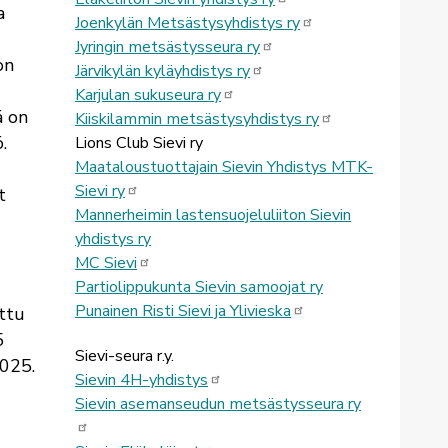
a
Joenkylän Metsästysyhdistys ry
Jyringin metsästysseura ry
on
Järvikylän kyläyhdistys ry
Karjulan sukuseura ry
ä on
Kiiskilammin metsästysyhdistys ry
.
Lions Club Sievi ry
Maataloustuottajain Sievin Yhdistys MTK-
Sievi ry
t
Mannerheimin lastensuojeluliiton Sievin
yhdistys r
y
MC Sievi
Partiolippukunta Sievin samoojat ry
Punainen Risti Sievi ja Ylivieska
ettu
5
Sievi-seura r.y.
025.
Sievin 4H-yhdistys
Sievin asemanseudun metsästysseura ry