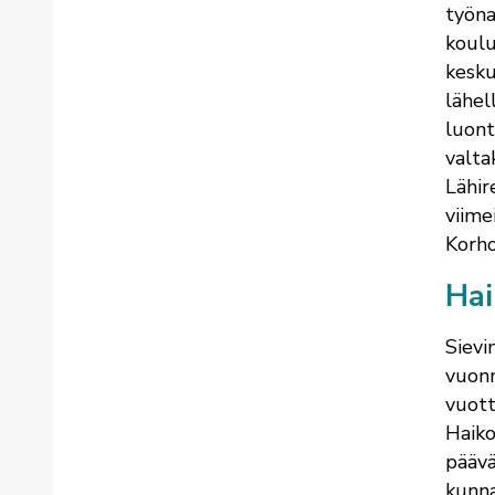
työna
koulu
kesku
lähel
luont
valta
Lähir
viime
Korho
Hai
Sievi
vuonn
vuott
Haiko
päävä
kunna