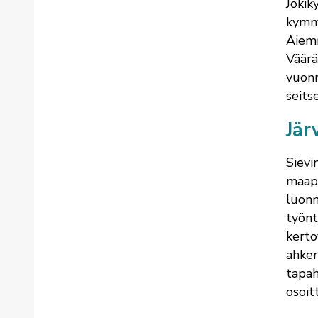
Jokik
kymme
Aiemm
Väärä
vuonn
seits
Jär
Sievi
maapi
luonn
työnt
kertov
ahker
tapah
osoit