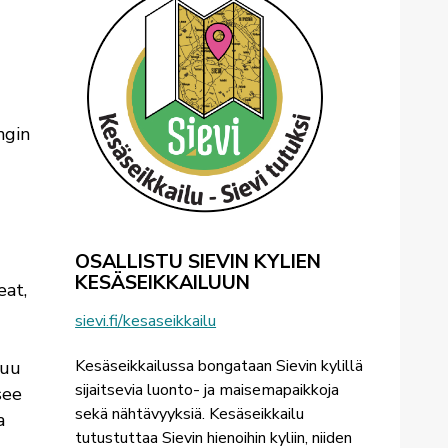
ngin
OSALLISTU SIEVIN KYLIEN
KESÄSEIKKAILUUN
eat,
sievi.fi/kesaseikkailu
Kesäseikkailussa bongataan Sievin kylillä
tuu
sijaitsevia luonto- ja maisemapaikkoja
see
sekä nähtävyyksiä. Kesäseikkailu
a
tutustuttaa Sievin hienoihin kyliin, niiden