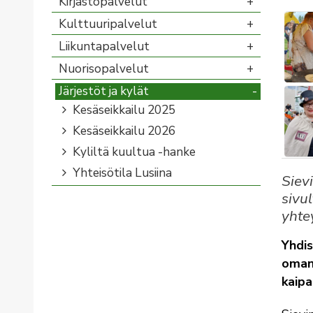
Kirjastopalvelut
Kulttuuripalvelut
Liikuntapalvelut
Nuorisopalvelut
Järjestöt ja kylät
Kesäseikkailu 2025
Kesäseikkailu 2026
Kyliltä kuultua -hanke
Yhteisötila Lusiina
Sievi
sivul
yhte
Yhdis
oman 
kaip