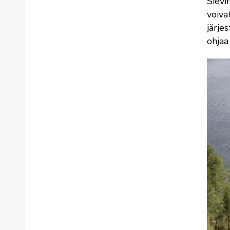
Sievi
voiva
järje
ohjaa