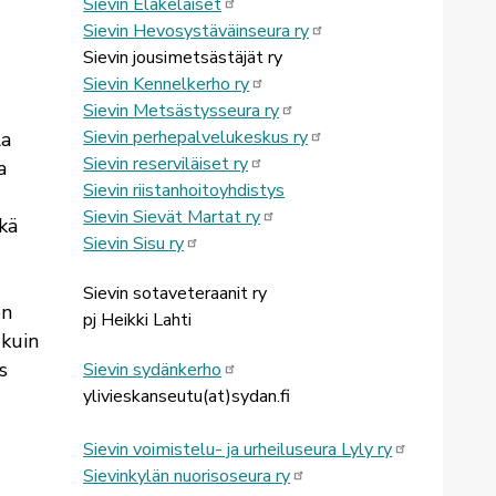
Sievin Eläkeläiset
Sievin Hevosystäväinseura ry
Sievin jousimetsästäjät ry
Sievin Kennelkerho ry
Sievin Metsästysseura ry
Sievin perhepalvelukeskus ry
la
Sievin reserviläiset ry
a
Sievin riistanhoitoyhdistys
Sievin Sievät Martat ry
kä
Sievin Sisu ry
Sievin sotaveteraanit ry
en
pj Heikki Lahti
 kuin
s
Sievin sydänkerho
ylivieskanseutu(at)sydan.fi
Sievin voimistelu- ja urheiluseura Lyly ry
Sievinkylän nuorisoseura ry