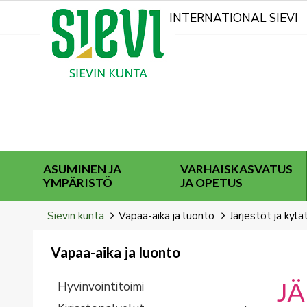
Kohderyhmät
INTERNATIONAL SIEVI
ASUMINEN JA
VARHAISKASVATUS
YMPÄRISTÖ
JA OPETUS
Breadcrumbs
You
Sievin kunta
Vapaa-aika ja luonto
Järjestöt ja kylä
are
here:
Vapaa-aika ja luonto
You
are
JÄ
Hyvinvointitoimi
here: