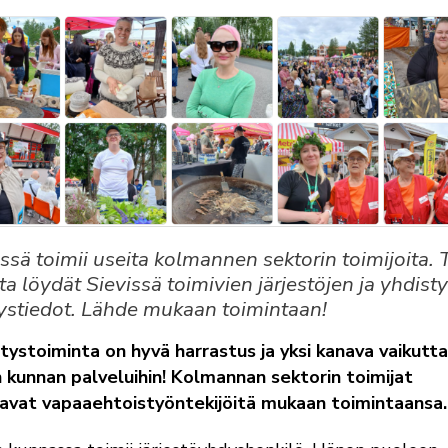
ssä toimii useita kolmannen sektorin toimijoita. 
ta löydät Sievissä toimivien järjestöjen ja yhdist
ystiedot. Lähde mukaan toimintaan!
tystoiminta on hyvä harrastus ja yksi kanava vaikutt
kunnan palveluihin! Kolmannan sektorin toimijat
aavat vapaaehtoistyöntekijöitä mukaan toimintaansa