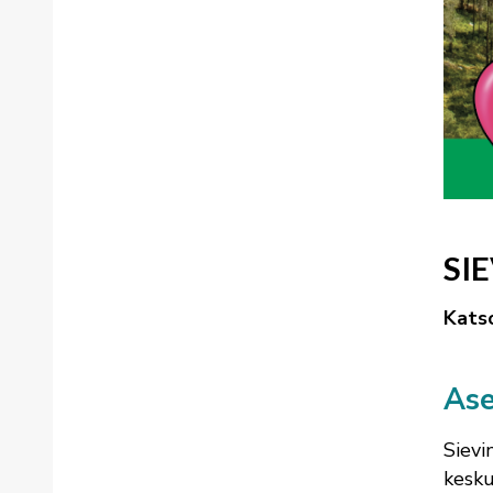
SI
Kats
As
Sievi
kesku