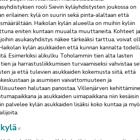
syhdistyksen rooli Sievin kyläyhdistysten joukossa on
n erilainen: kylä on suurin sekä pinta-alaltaan että
smäärältään. Haikolan kylän alueella on muihin kyliin
ttuna eniten kuntaan muualta muuttaneita. Kohteet ja
, joihin asukasyhdistys näkee tärkeäksi tarttua, voivat ol
Haikolan kylän asukkaiden että kunnan kannalta todell
itä. Esimerkiksi alikulku Toholammin tien alta lasten
tien ja harrastusliikkumisen turvaamiseksi vahvistaa se
sten ja että tulevien asukkaiden kokemusta siitä, että
keskustaan ja asumisen vaivattomuuteen ja
llisuuteen halutaan panostaa. Villenjärven kehittämin
tumapaikkana ja asukkaiden uimapaikkana niin kesäisin
sin palvelee kylän asukkaiden lisäksi koko kuntaa ja myö
lijoita.
ikylä