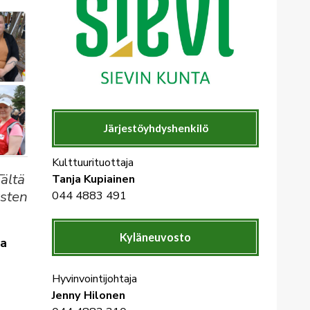
Järjestöyhdyshenkilö
Kulttuurituottaja
Tältä
Tanja Kupiainen
ysten
044 4883 491
Kyläneuvosto
aa
.
Hyvinvointijohtaja
Jenny Hilonen