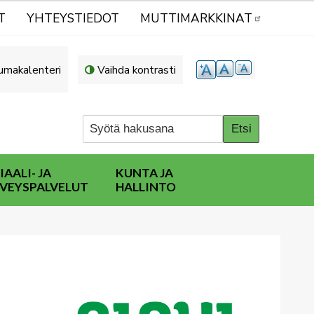
T
YHTEYSTIEDOT
MUTTIMARKKINAT
umakalenteri
Vaihda kontrasti
IAALI- JA
KUNTA JA
VEYSPALVELUT
HALLINTO