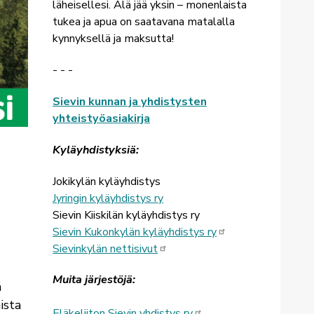
läheisellesi. Älä jää yksin – monenlaista
tukea ja apua on saatavana matalalla
kynnyksellä ja maksutta!
- - -
Sievin kunnan ja yhdistysten
yhteistyöasiakirja
Kyläyhdistyksiä:
Jokikylän kyläyhdistys
Jyringin kyläyhdistys ry
Sievin Kiiskilän kyläyhdistys ry
Sievin Kukonkylän kyläyhdistys ry
Sievinkylän nettisivut
Muita järjestöjä:
ä
ista
Eläkeliiton Sievin yhdistys ry