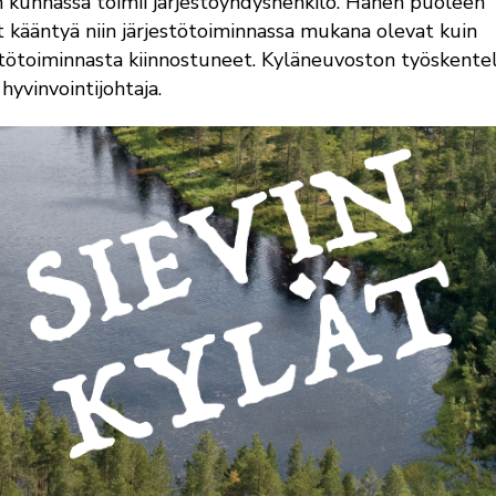
n kunnassa toimii järjestöyhdyshenkilö. Hänen puoleen
t kääntyä niin järjestötoiminnassa mukana olevat kuin
stötoiminnasta kiinnostuneet. Kyläneuvoston työskente
 hyvinvointijohtaja.