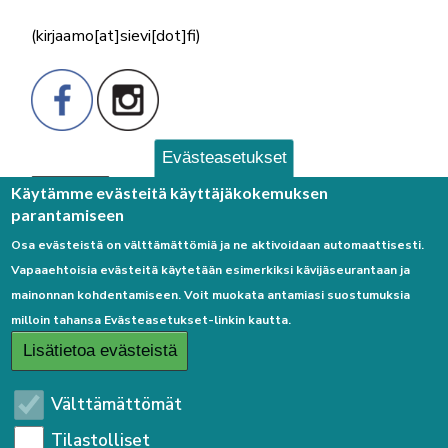
(kirjaamo[at]sievi[dot]fi)
Evästeasetukset
Palaute
Käytämme evästeitä käyttäjäkokemuksen
parantamiseen
Osa evästeistä on välttämättömiä ja ne aktivoidaan automaattisesti.
Vapaaehtoisia evästeitä käytetään esimerkiksi kävijäseurantaan ja
mainonnan kohdentamiseen. Voit muokata antamiasi suostumuksia
milloin tahansa Evästeasetukset-linkin kautta.
Linkkejä
Lisätietoa evästeistä
Etusivulle
Välttämättömät
Kirjaudu sisään
Tilastolliset