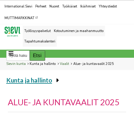
Kohderyhmät
International Sievi
Perheet
Nuoret
Työikäiset
Ikäihmiset
Yhteystiedot
MUTTIMARKKINAT
Työllisyyspalvelut
Kotoutuminen ja maahanmuutto
Tapahtumakalenteri
Breadcrumbs
You
Sievin kunta
Kunta ja hallinto
Vaalit
Alue- ja kuntavaalit 2025
are
Kunta ja hallinto
here:
You
are
here:
ALUE- JA KUNTAVAALIT 2025