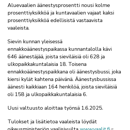
Aluevaalien äänestysprosentti nousi kolme
prosenttiyksikköä ja kuntavaalien vajaat kaksi
prosenttiyksikköä edellisistä vastaavista
vaaleista.
Sievin kunnan yleisessä
ennakkoäänestyspaikassa kunnantalolla kävi
646 äänestäjää, joista
sieviläisiä
oli 628 ja
ulkopaikkakuntalaisia 18. Toisena
ennakkoäänestyspaikkana oli äänestysbussi, joka
kiersi kylät kahtena päivänä. Äänestysbussissa
äänesti kaikkiaan 164 henkilöä, joista
sieviläisiä
oli 158 ja ulkopaikkakuntalaisia 6.
Uusi valtuusto aloittaa työnsä 1.6.2025.
Tulokset ja lisätietoa vaaleista löydät
oikeusministeriön vaalisivuilta
www.vaalit.fi