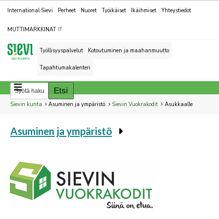
Kohderyhmät
International Sievi
Perheet
Nuoret
Työikäiset
Ikäihmiset
Yhteystiedot
MUTTIMARKKINAT
Työllisyyspalvelut
Kotoutuminen ja maahanmuutto
Tapahtumakalenteri
Breadcrumbs
You
Sievin kunta
Asuminen ja ympäristö
Sievin Vuokrakodit
Asukkaalle
are
Asuminen ja ympäristö
here:
You
are
here: