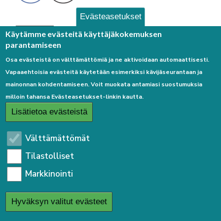
Evästeasetukset
Palaute
Käytämme evästeitä käyttäjäkokemuksen
parantamiseen
Osa evästeistä on välttämättömiä ja ne aktivoidaan automaattisesti.
Vapaaehtoisia evästeitä käytetään esimerkiksi kävijäseurantaan ja
mainonnan kohdentamiseen. Voit muokata antamiasi suostumuksia
milloin tahansa Evästeasetukset-linkin kautta.
Linkkejä
Lisätietoa evästeistä
Etusivulle
Välttämättömät
Kirjaudu sisään
Tilastolliset
Saavutettavuusseloste
Markkinointi
Sivukartta
Tietosuojaseloste
Hyväksyn valitut evästeet