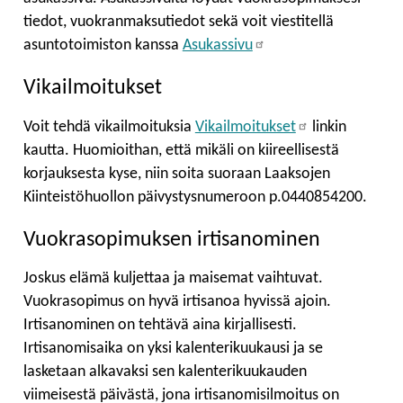
tiedot, vuokranmaksutiedot sekä voit viestitellä
asuntotoimiston kanssa
Asukassivu
Vikailmoitukset
Voit tehdä vikailmoituksia
Vikailmoitukset
linkin
kautta. Huomioithan, että mikäli on kiireellisestä
korjauksesta kyse, niin soita suoraan Laaksojen
Kiinteistöhuollon päivystysnumeroon p.0440854200.
Vuokrasopimuksen irtisanominen
Joskus elämä kuljettaa ja maisemat vaihtuvat.
Vuokrasopimus on hyvä irtisanoa hyvissä ajoin.
Irtisanominen on tehtävä aina kirjallisesti.
Irtisanomisaika on yksi kalenterikuukausi ja se
lasketaan alkavaksi sen kalenterikuukauden
viimeisestä päivästä, jona irtisanomisilmoitus on