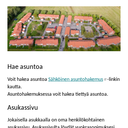
Hae asuntoa
Voit hakea asuntoa
Sähköinen asuntohakemus
-linkin
kautta.
Asuntohakemuksessa voit hakea tiettyä asuntoa.
Asukassivu
Jokaisella asukkaalla on oma henkilökohtainen
asukassivu. Asukassivulta löydät vuokrasopimuksesi