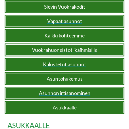
Sievin Vuokrakodit
Vapaat asunnot
Kaikki kohteemme
Vuokrahuoneistot ikäihmisille
Kalustetut asunnot
Asuntohakemus
Asunnon irtisanominen
Asukkaalle
ASUKKAALLE