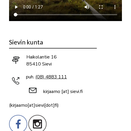
Sievin kunta
Haikolantie 16
85410 Sievi
puh.
(08) 4883 111
kirjaamo
[at]
sievi.fi
(kirjaamo[at]sievi[dot]fi)