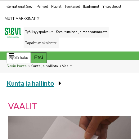
Kohderyhmät
International Sievi
Perheet
Nuoret
Työikäiset
Ikäihmiset
Yhteystiedot
MUTTIMARKKINAT
Työllisyyspalvelut
Kotoutuminen ja maahanmuutto
Tapahtumakalenteri
Breadcrumbs
You
Sievin kunta
Kunta ja hallinto
Vaalit
are
Kunta ja hallinto
here:
You
are
here:
VAALIT