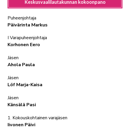
Keskusvaalilautakunnan kokoonpano
Puheenjohtaja
Päivärinta Markus
I Varapuheenjohtaja
Korhonen Eero
Jäsen
Ahola Paula
Jäsen
Löf Marja-Kaisa
Jäsen
Känsälä Pasi
1. Kokouskohtainen varajäsen
Iivonen Päivi