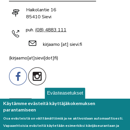
Haikolantie 16
85410 Sievi
puh.
(08) 4883 111
kirjaamo
[at]
sievi.fi
(kirjaamo[at]sievi[dot]fi)
Evästeasetukset
Palaute
Käytämme evästeitä käyttäjäkokemuksen
parantamiseen
Osa evästeistä on välttämättömiä ja ne aktivoidaan automaattisesti.
Vapaaehtoisia evästeitä käytetään esimerkiksi kävijäseurantaan ja