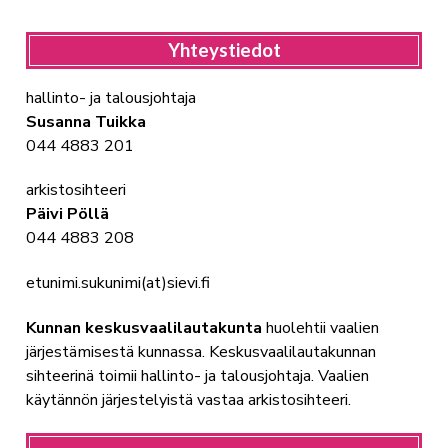
Yhteystiedot
hallinto- ja talousjohtaja
Susanna Tuikka
044 4883 201
arkistosihteeri
Päivi Pöllä
044 4883 208
etunimi.sukunimi(at)sievi.fi
Kunnan keskusvaalilautakunta
huolehtii vaalien
järjestämisestä kunnassa. Keskusvaalilautakunnan
sihteerinä toimii hallinto- ja talousjohtaja. Vaalien
käytännön järjestelyistä vastaa arkistosihteeri.