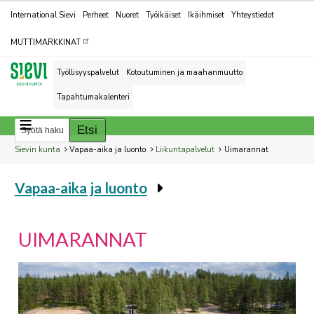
Kohderyhmät
International Sievi
Perheet
Nuoret
Työikäiset
Ikäihmiset
Yhteystiedot
MUTTIMARKKINAT
Työllisyyspalvelut
Kotoutuminen ja maahanmuutto
Tapahtumakalenteri
Breadcrumbs
You
Sievin kunta
Vapaa-aika ja luonto
Liikuntapalvelut
Uimarannat
are
Vapaa-aika ja luonto
here:
You
are
here:
UIMARANNAT