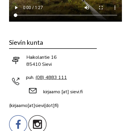
Sievin kunta
Haikolantie 16
85410 Sievi
puh.
(08) 4883 111
kirjaamo
[at]
sievi.fi
(kirjaamo[at]sievi[dot]fi)