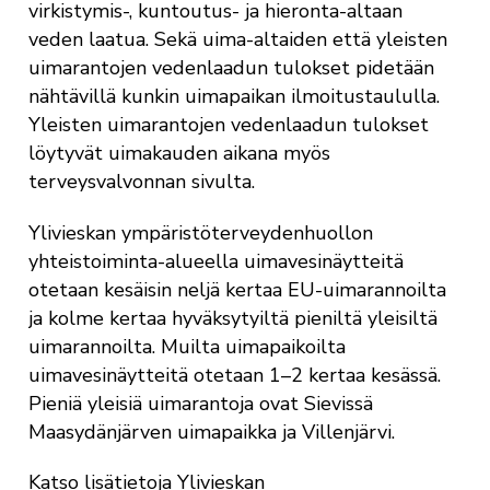
virkistymis-, kuntoutus- ja hieronta-altaan
veden laatua. Sekä uima-altaiden että yleisten
uimarantojen vedenlaadun tulokset pidetään
nähtävillä kunkin uimapaikan ilmoitustaululla.
Yleisten uimarantojen vedenlaadun tulokset
löytyvät uimakauden aikana myös
terveysvalvonnan sivulta.
Ylivieskan ympäristöterveydenhuollon
yhteistoiminta-alueella uimavesinäytteitä
otetaan kesäisin neljä kertaa EU-uimarannoilta
ja kolme kertaa hyväksytyiltä pieniltä yleisiltä
uimarannoilta. Muilta uimapaikoilta
uimavesinäytteitä otetaan 1–2 kertaa kesässä.
Pieniä yleisiä uimarantoja ovat Sievissä
Maasydänjärven uimapaikka ja Villenjärvi.
Katso lisätietoja Ylivieskan