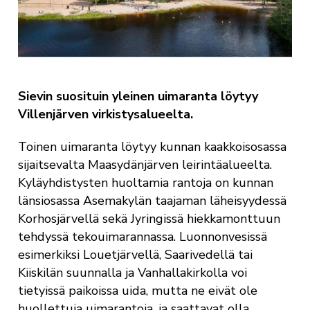
Sievin suosituin yleinen uimaranta löytyy
Villenjärven virkistysalueelta.
Toinen uimaranta löytyy kunnan kaakkoisosassa
sijaitsevalta Maasydänjärven leirintäalueelta.
Kyläyhdistysten huoltamia rantoja on kunnan
länsiosassa Asemakylän taajaman läheisyydessä
Korhosjärvellä sekä Jyringissä hiekkamonttuun
tehdyssä tekouimarannassa. Luonnonvesissä
esimerkiksi Louetjärvellä, Saarivedellä tai
Kiiskilän suunnalla ja Vanhallakirkolla voi
tietyissä paikoissa uida, mutta ne eivät ole
huollettuja uimarantoja, ja saattavat olla