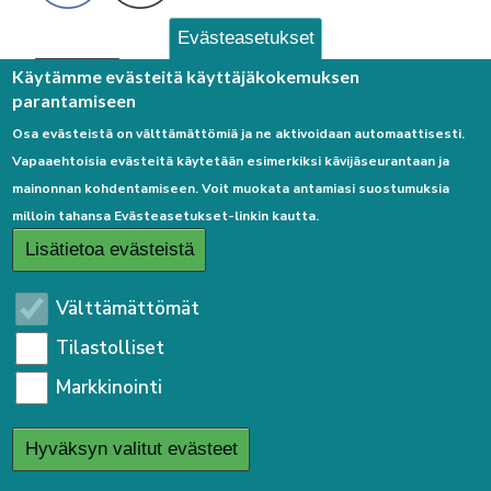
Evästeasetukset
Palaute
Käytämme evästeitä käyttäjäkokemuksen
parantamiseen
Osa evästeistä on välttämättömiä ja ne aktivoidaan automaattisesti.
Vapaaehtoisia evästeitä käytetään esimerkiksi kävijäseurantaan ja
mainonnan kohdentamiseen. Voit muokata antamiasi suostumuksia
milloin tahansa Evästeasetukset-linkin kautta.
Linkkejä
Lisätietoa evästeistä
Etusivulle
Välttämättömät
Kirjaudu sisään
Tilastolliset
Saavutettavuusseloste
Markkinointi
Sivukartta
Tietosuojaseloste
Hyväksyn valitut evästeet