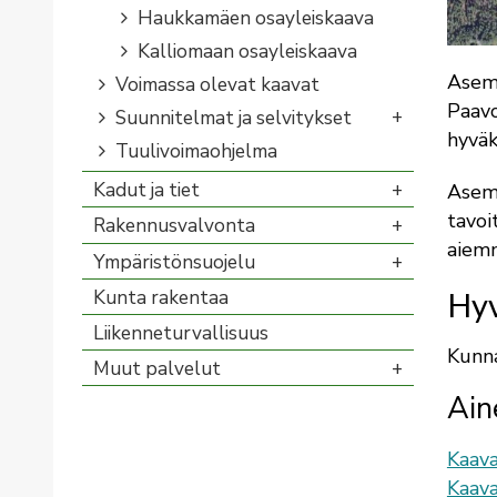
Haukkamäen osayleiskaava
Kalliomaan osayleiskaava
Asema
Voimassa olevat kaavat
Paavo
Suunnitelmat ja selvitykset
hyväk
Tuulivoimaohjelma
Kadut ja tiet
Asema
tavoi
Rakennusvalvonta
aiemm
Ympäristönsuojelu
Kunta rakentaa
Hyv
Liikenneturvallisuus
Kunna
Muut palvelut
Ain
Kaava
Kaava