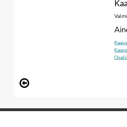
Kaa
Valmi
Ain
Kaava
Kaava
Osall