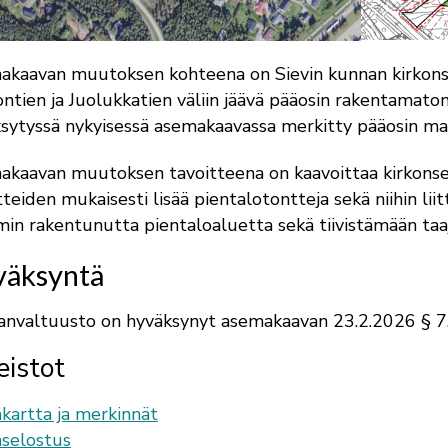
kaavan muutoksen kohteena on Sievin kunnan kirkonse
ntien ja Juolukkatien väliin jäävä pääosin rakentamat
sytyssä nykyisessä asemakaavassa merkitty pääosin maa
kaavan muutoksen tavoitteena on kaavoittaa kirkonse
tteiden mukaisesti lisää pientalotontteja sekä niihin lii
in rakentunutta pientaloaluetta sekä tiivistämään ta
äksyntä
nvaltuusto on hyväksynyt asemakaavan 23.2.2026 § 7
eistot
kartta ja merkinnät
selostus