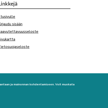
Linkkejä
tusivulle
irjaudu sisään
Saavutettavuusseloste
ivukartta
ietosuojaseloste
urantaan ja mainonnan kohdentamiseen. Voit muokata