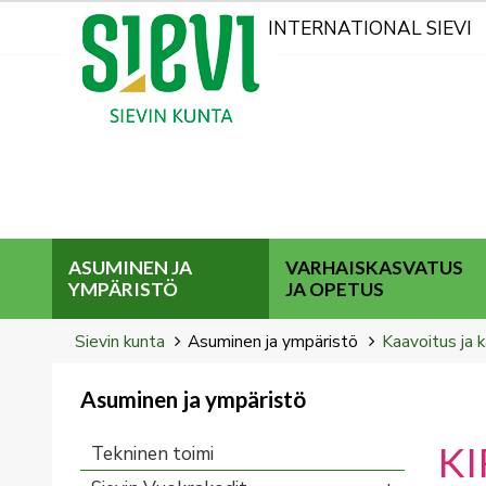
Kohderyhmät
INTERNATIONAL SIEVI
ASUMINEN JA
VARHAISKASVATUS
YMPÄRISTÖ
JA OPETUS
Breadcrumbs
You
Sievin kunta
Asuminen ja ympäristö
Kaavoitus ja k
are
here:
Asuminen ja ympäristö
You
are
K
Tekninen toimi
here: