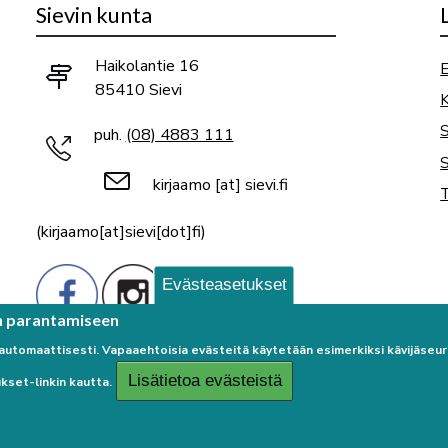
Sievin kunta
Haikolantie 16
E
85410 Sievi
K
puh.
(08) 4883 111
S
kirjaamo
[at]
sievi.fi
T
(kirjaamo[at]sievi[dot]fi)
Evästeasetukset
n parantamiseen
 automaattisesti. Vapaaehtoisia evästeitä käytetään esimerkiksi kävijäse
Lisätietoa evästeistä
kset-linkin kautta.
Palaute