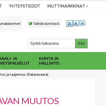
T
YHTEYSTIEDOT
MUTTIMARKKINAT
umakalenteri
Vaihda kontrasti
IAALI- JA
KUNTA JA
VEYSPALVELUT
HALLINTO
s ja laajennus (Kakaravaara)
AVAN MUUTOS