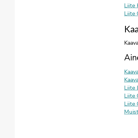
Liite
Liite
Kaa
Kaava
Ain
Kaava
Kaava
Liite
Liite
Liite
Muis