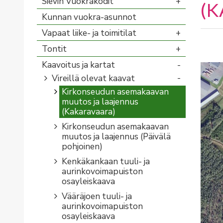
Sievin Vuokrakodit
(
Kunnan vuokra-asunnot
Vapaat liike- ja toimitilat
Tontit
Kaavoitus ja kartat
Vireillä olevat kaavat
Kirkonseudun asemakaavan
muutos ja laajennus
(Kakaravaara)
Kirkonseudun asemakaavan
muutos ja laajennus (Päivälä
pohjoinen)
Kenkäkankaan tuuli- ja
aurinkovoimapuiston
osayleiskaava
Vääräjoen tuuli- ja
aurinkovoimapuiston
osayleiskaava