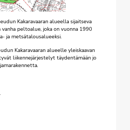
udun Kakaravaaran alueella sijaitseva
on vanha peltoalue, joka on vuonna 1990
- ja metsätalousalueeksi.
udun Kakaravaaran alueelle yleiskaavan
ttyvät liikennejärjestelyt täydentämään jo
ajamarakennetta.
.