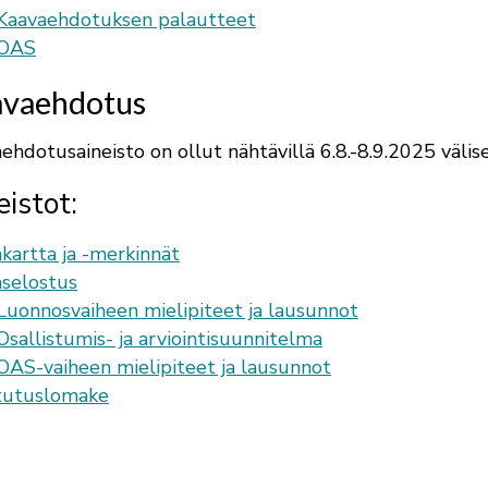
 Kaavaehdotuksen palautteet
 OAS
vaehdotus
ehdotusaineisto on ollut nähtävillä 6.8.-8.9.2025 välise
eistot:
kartta ja -merkinnät
selostus
 Luonnosvaiheen mielipiteet ja lausunnot
Osallistumis- ja arviointisuunnitelma
 OAS-vaiheen mielipiteet ja lausunnot
tutuslomake