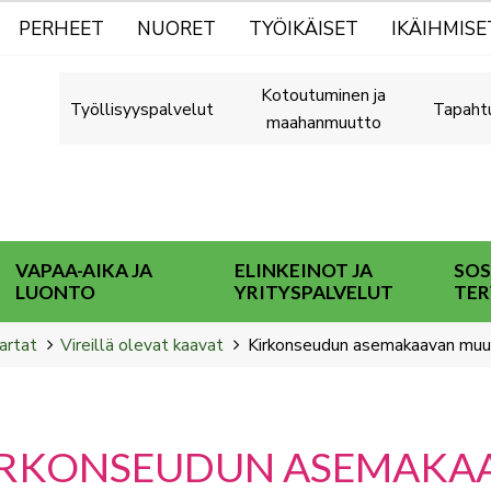
PERHEET
NUORET
TYÖIKÄISET
IKÄIHMISE
Kotoutuminen ja
Työllisyyspalvelut
Tapaht
maahanmuutto
VAPAA-AIKA JA
ELINKEINOT JA
SOS
LUONTO
YRITYSPALVELUT
TER
artat
Vireillä olevat kaavat
Kirkonseudun asemakaavan muuto
IRKONSEUDUN ASEMAKA