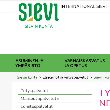
Kohderyhmät
INTERNATIONAL SIEVI
ASUMINEN JA
VARHAISKASVATUS
YMPÄRISTÖ
JA OPETUS
Breadcrumbs
You
Sievin kunta
Elinkeinot ja yrityspalvelut
Sievin ku
are
here:
TY
Yrityspalvelut
Maaseutupalvelut
N
Lomituspalvelut