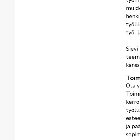
työnh
muide
henki
työll
työ- 
Sievi
teemm
kanss
Toim
Ota y
Toimi
kerro
työll
estee
ja pä
sopim