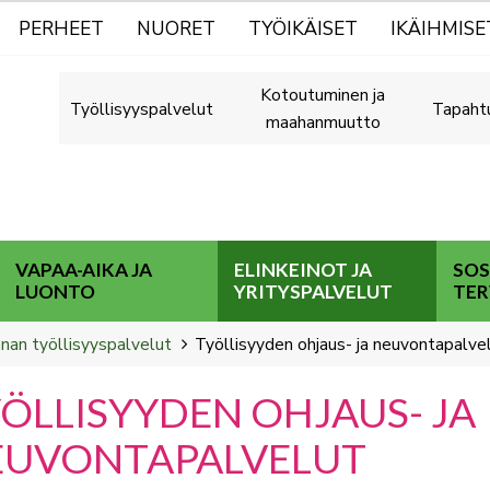
PERHEET
NUORET
TYÖIKÄISET
IKÄIHMISE
Kotoutuminen ja
Työllisyyspalvelut
Tapaht
maahanmuutto
VAPAA-AIKA JA
ELINKEINOT JA
SOS
LUONTO
YRITYSPALVELUT
TER
nnan työllisyyspalvelut
Työllisyyden ohjaus- ja neuvontapalve
ÖLLISYYDEN OHJAUS- JA
EUVONTAPALVELUT