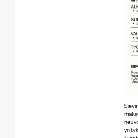
Sievi
maksu
neuvo
yrity