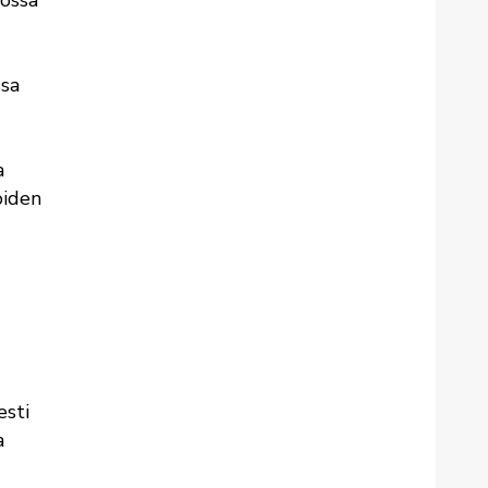
yössä
ssa
a
oiden
esti
a