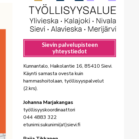
Sievin palvelupisteen
yhteystiedot
Kunnantalo, Haikolantie 16, 85410 Sievi.
K
äynti samasta ovesta kuin
hammashoitolaan, työllisyyspalvelut
(2.krs).
Johanna Marjakangas
työllisyyskoordinaattori
044 4883 322
etunimi.sukunimi(at)sievi.fi
Raija Tikkanen