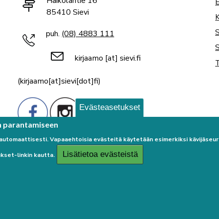
Haikolantie 16
E
85410 Sievi
K
puh.
(08) 4883 111
S
kirjaamo
[at]
sievi.fi
T
(kirjaamo[at]sievi[dot]fi)
Evästeasetukset
n parantamiseen
 automaattisesti. Vapaaehtoisia evästeitä käytetään esimerkiksi kävijäse
Lisätietoa evästeistä
kset-linkin kautta.
Palaute