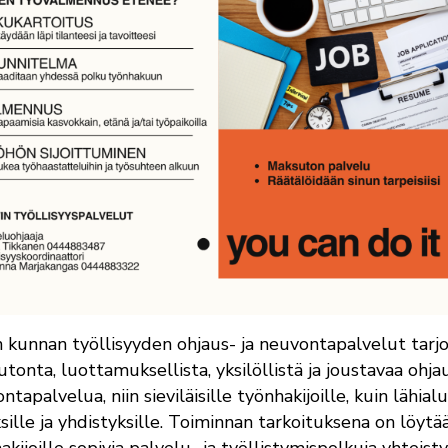
n kunnan työllisyyden ohjaus- ja neuvontapalvelut tarj
tonta, luottamuksellista, yksilöllistä ja joustavaa ohjau
ntapalvelua, niin sieviläisille työnhakijoille, kuin lähial
ksille ja yhdistyksille. Toiminnan tarkoituksena on löytä