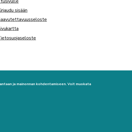
tusivulle
irjaudu sisään
Saavutettavuusseloste
ivukartta
ietosuojaseloste
urantaan ja mainonnan kohdentamiseen. Voit muokata