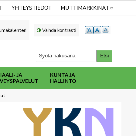
T
YHTEYSTIEDOT
MUTTIMARKKINAT
umakalenteri
Vaihda kontrasti
IAALI- JA
KUNTA JA
VEYSPALVELUT
HALLINTO
lut