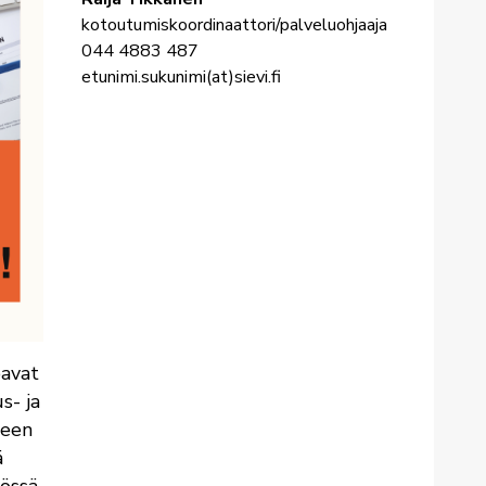
kotoutumiskoordinaattori/palveluohjaaja
044 4883 487
etunimi.sukunimi(at)sievi.fi
oavat
s- ja
ueen
ä