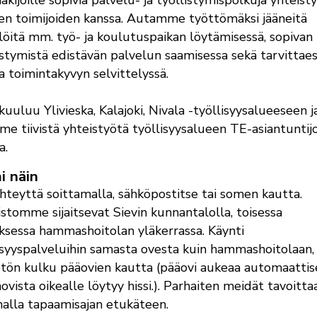
akijoille sopivia palvelu- ja työllistymispolkuja yhteist
n toimijoiden kanssa. Autamme työttömäksi jääneitä
löitä mm. työ- ja koulutuspaikan löytämisessä, sopivan
istymistä edistävän palvelun saamisessa sekä tarvittae
ja toimintakyvyn selvittelyssä.
 kuuluu Ylivieska, Kalajoki, Nivala -työllisyysalueeseen j
e tiivistä yhteistyötä työllisyysalueen TE-asiantuntij
a.
i näin
hteyttä soittamalla, sähköpostitse tai somen kautta.
stomme sijaitsevat Sievin kunnantalolla, toisessa
ksessa hammashoitolan yläkerrassa. Käynti
isyyspalveluihin samasta ovesta kuin hammashoitolaan,
tön kulku pääovien kautta (pääovi aukeaa automaattis
äovista oikealle löytyy hissi.). Parhaiten meidät tavoitta
alla tapaamisajan etukäteen.