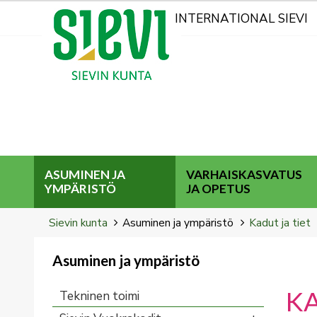
Kohderyhmät
INTERNATIONAL SIEVI
ASUMINEN JA
VARHAISKASVATUS
YMPÄRISTÖ
JA OPETUS
Breadcrumbs
You
Sievin kunta
Asuminen ja ympäristö
Kadut ja tiet
are
here:
Asuminen ja ympäristö
You
are
K
Tekninen toimi
here: