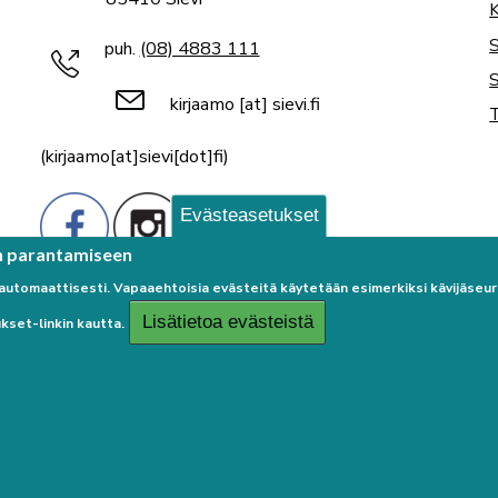
K
puh.
(08) 4883 111
S
kirjaamo
[at]
sievi.fi
T
(kirjaamo[at]sievi[dot]fi)
Evästeasetukset
n parantamiseen
 automaattisesti. Vapaaehtoisia evästeitä käytetään esimerkiksi kävijäse
Lisätietoa evästeistä
kset-linkin kautta.
Palaute