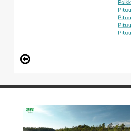
Poikk
Pituu
Pituu
Pituu
Pituu