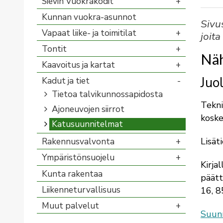
Sievin Vuokrakodit
Kunnan vuokra-asunnot
Sivu
Vapaat liike- ja toimitilat
joita
Tontit
Näh
Kaavoitus ja kartat
Juo
Kadut ja tiet
Tietoa talvikunnossapidosta
Tekni
Ajoneuvojen siirrot
koske
Katusuunnitelmat
Lisät
Rakennusvalvonta
Ympäristönsuojelu
Kirja
Kunta rakentaa
päät
Liikenneturvallisuus
16, 8
Muut palvelut
Suun