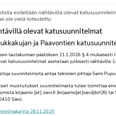
stolla esitellään nähtävillä olevat katusuunnitel
 ei ole vielä toteutettu
tävillä olevat katusuunnitelmat
lukkakujan ja Paavontien katusuunnit
sen lautakunnan päätöksen 21.1.2026 § 4 mukaisesti J
vat katusuunnitelmat asetetaan julkisesti nähtäville 1
ietoja suunnitelmista antaa tekninen johtaja Sami Pupu
lliset muistutukset suunnitelmasta tulee toimittaa enn
tymistä
kirjaamo
[at]
sievi.fi
(
kirjaamo[at]sievi[dot]fi
)
tai 
5410 Sievi.
nitelmakartta 28.11.2025