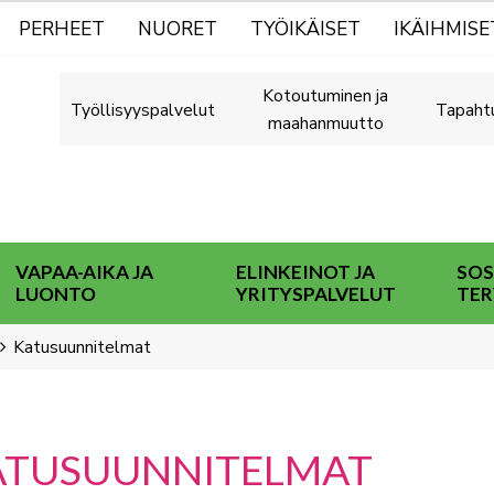
PERHEET
NUORET
TYÖIKÄISET
IKÄIHMISE
Kotoutuminen ja
Työllisyyspalvelut
Tapaht
maahanmuutto
VAPAA-AIKA JA
ELINKEINOT JA
SOS
LUONTO
YRITYSPALVELUT
TER
Katusuunnitelmat
ATUSUUNNITELMAT