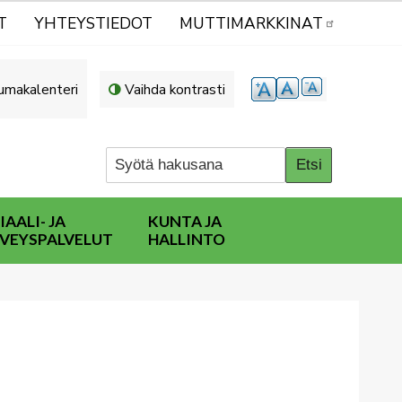
T
YHTEYSTIEDOT
MUTTIMARKKINAT
umakalenteri
Vaihda kontrasti
IAALI- JA
KUNTA JA
VEYSPALVELUT
HALLINTO