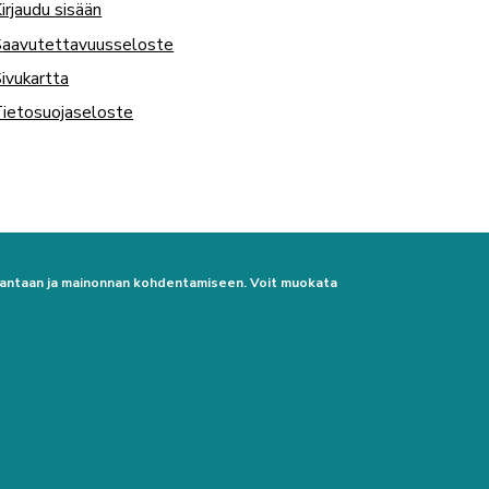
irjaudu sisään
Saavutettavuusseloste
ivukartta
ietosuojaseloste
urantaan ja mainonnan kohdentamiseen. Voit muokata