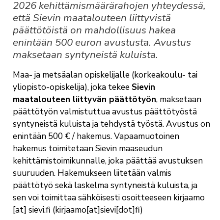
2026 kehittämismäärärahojen yhteydessä,
että Sievin maatalouteen liittyvistä
päättötöistä on mahdollisuus hakea
enintään 500 euron avustusta. Avustus
maksetaan syntyneistä kuluista.
Maa- ja metsäalan opiskelijalle (korkeakoulu- tai
yliopisto-opiskelija), joka tekee
Sievin
maatalouteen liittyvän päättötyön
, maksetaan
päättötyön valmistuttua avustus päättötyöstä
syntyneistä kuluista ja tehdystä työstä. Avustus on
enintään 500 € / hakemus. Vapaamuotoinen
hakemus toimitetaan Sievin maaseudun
kehittämistoimikunnalle, joka päättää avustuksen
suuruuden. Hakemukseen liitetään valmis
päättötyö sekä laskelma syntyneistä kuluista, ja
sen voi toimittaa sähköisesti osoitteeseen
kirjaamo
[at]
sievi.fi
(kirjaamo[at]sievi[dot]fi)