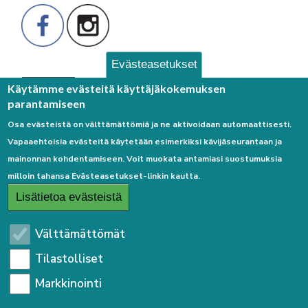
Evästeasetukset
Palaute
Käytämme evästeitä käyttäjäkokemuksen
parantamiseen
Osa evästeistä on välttämättömiä ja ne aktivoidaan automaattisesti.
Vapaaehtoisia evästeitä käytetään esimerkiksi kävijäseurantaan ja
mainonnan kohdentamiseen. Voit muokata antamiasi suostumuksia
milloin tahansa Evästeasetukset-linkin kautta.
Linkkejä
Lisätietoa evästeistä
Etusivulle
Välttämättömät
Kirjaudu sisään
Tilastolliset
Saavutettavuusseloste
Markkinointi
Sivukartta
Tietosuojaseloste