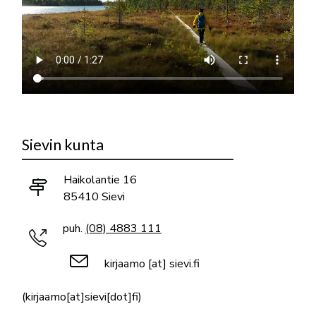
Sievin kunta
Haikolantie 16
85410 Sievi
puh.
(08) 4883 111
kirjaamo
[at]
sievi.fi
(kirjaamo[at]sievi[dot]fi)