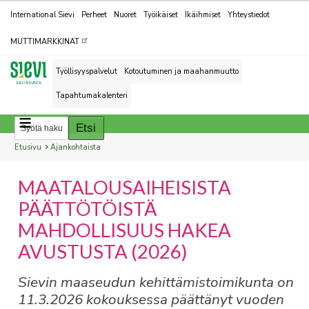
Kohderyhmät
International Sievi
Perheet
Nuoret
Työikäiset
Ikäihmiset
Yhteystiedot
MUTTIMARKKINAT
Työllisyyspalvelut
Kotoutuminen ja maahanmuutto
Tapahtumakalenteri
Breadcrumbs
You
Etusivu
Ajankohtaista
are
MAATALOUSAIHEISISTA
here:
PÄÄTTÖTÖISTÄ
MAHDOLLISUUS HAKEA
AVUSTUSTA (2026)
Sievin maaseudun kehittämistoimikunta on
11.3.2026 kokouksessa päättänyt vuoden