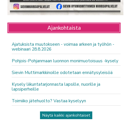
Ajankohtaista
Ajatuksista muutokseen - voimaa arkeen ja työhön -
webinaari 28.8.2026
Pohjois-Pohjanmaan luonnon monimuotoisuus -kysely
Sievin Muttimarkkinoille odotetaan ennätysyleisöä
Kysely liikuntatarjonnasta lapsille, nuorille ja
lapsiperheille
Toimiiko jätehuolto? Vastaa kyselyyn
Näytä kaikki ajankohtaiset