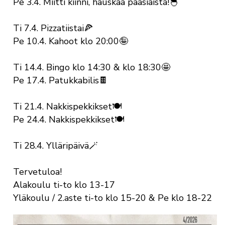
Pe 3.4. Miitti kiinni, hauskaa pääsiäistä!🐣
Ti 7.4. Pizzatiistai🍕
Pe 10.4. Kahoot klo 20:00🤪
Ti 14.4. Bingo klo 14:30 & klo 18:30🤩
Pe 17.4. Patukkabilis🍫
Ti 21.4. Nakkispekkikset🍽
Pe 24.4. Nakkispekkikset🍽
Ti 28.4. Ylläripäivä🪄
Tervetuloa!
Alakoulu ti-to klo 13-17
Yläkoulu / 2.aste ti-to klo 15-20 & Pe klo 18-22