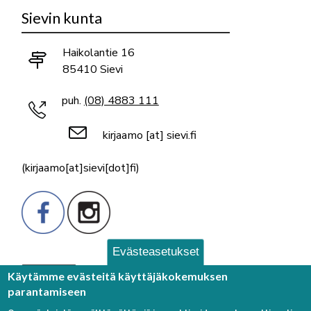
Sievin kunta
Haikolantie 16
85410 Sievi
puh.
(08) 4883 111
kirjaamo
[at]
sievi.fi
(kirjaamo[at]sievi[dot]fi)
Evästeasetukset
Palaute
Käytämme evästeitä käyttäjäkokemuksen
parantamiseen