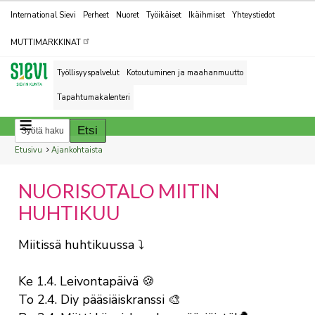
Kohderyhmät
International Sievi
Perheet
Nuoret
Työikäiset
Ikäihmiset
Yhteystiedot
MUTTIMARKKINAT
Työllisyyspalvelut
Kotoutuminen ja maahanmuutto
Tapahtumakalenteri
Breadcrumbs
You
Etusivu
Ajankohtaista
are
NUORISOTALO MIITIN
here:
HUHTIKUU
Miitissä huhtikuussa ⤵️
Ke 1.4. Leivontapäivä 🍪
To 2.4. Diy pääsiäiskranssi 🎨