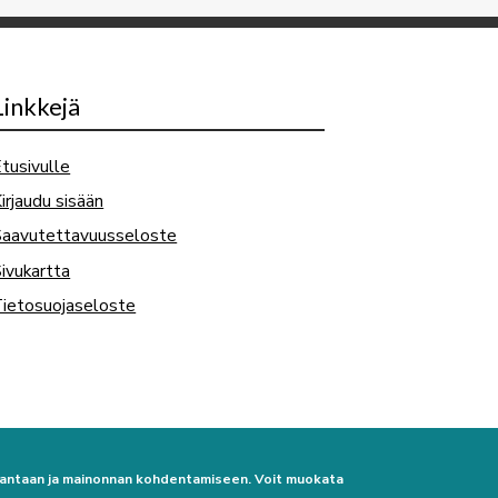
Linkkejä
tusivulle
irjaudu sisään
Saavutettavuusseloste
ivukartta
ietosuojaseloste
urantaan ja mainonnan kohdentamiseen. Voit muokata