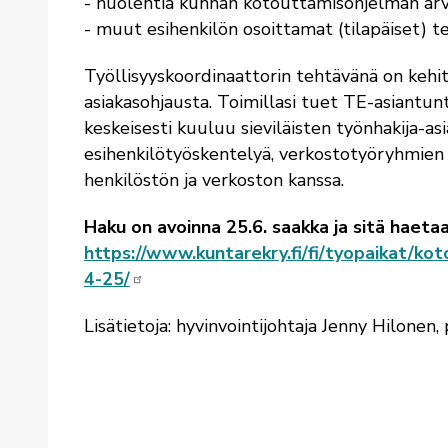
- huolehtia kunnan kotouttamisohjelman arvi
- muut esihenkilön osoittamat (tilapäiset) t
Työllisyyskoordinaattorin tehtävänä on kehit
asiakasohjausta. Toimillasi tuet TE-asiantun
keskeisesti kuuluu sieviläisten työnhakija-as
esihenkilötyöskentelyä, verkostotyöryhmien
henkilöstön ja verkoston kanssa.
Haku on avoinna 25.6. saakka ja sitä haeta
https://www.kuntarekry.fi/fi/tyopaikat/kot
4-25/
Lisätietoja:
hyvinvointijohtaja Jenny Hilonen,