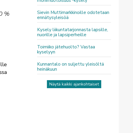
monimuotoisuus -kysely
Sievin Muttimarkkinoille odotetaan
50 %
ennätysyleisöä
Kysely liikuntatarjonnasta lapsille,
nuorille ja lapsiperheille
Toimiiko jätehuolto? Vastaa
kyselyyn
Kunnantalo on suljettu yleisöltä
lle
heinäkuun
ssa
Näytä kaikki ajankohtaiset