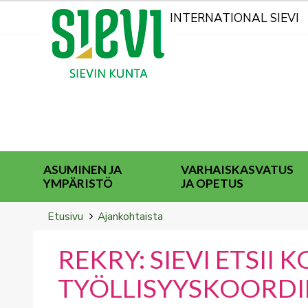
Kohderyhmät
INTERNATIONAL SIEVI
ASUMINEN JA
VARHAISKASVATUS
YMPÄRISTÖ
JA OPETUS
Breadcrumbs
You
Etusivu
Ajankohtaista
are
here:
REKRY: SIEVI ETSII 
TYÖLLISYYSKOORD