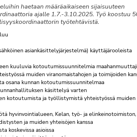
veluihin haetaan määräaikaiseen sijaisuuteen
rdinaattoria ajalle 1.7.-3.10.2025. Työ koostuu 
isyyskoordinaattorin työtehtävistä.
uluu
sähköinen asiankäsittelyjärjestelmä) käyttäjärooleista
eeseen kuuluvia kotoutumissuunnitelmia maahanmuuttaji
yhteistyössä muiden viranomaistahojen ja toimijoiden kan
ista osana kunnan kotoutumissuunnitelmaa
kunnanhallituksen käsittelyä varten
en kotoutumista ja työllistymistä yhteistyössä muiden
ötä hyvinvointialueen, Kelan, työ- ja elinkeinotoimiston,
istysten ja muiden yhteisöjen kanssa
ta koskevissa asioissa