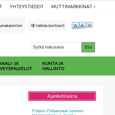
T
YHTEYSTIEDOT
MUTTIMARKKINAT
umakalenteri
Vaihda kontrasti
IAALI- JA
KUNTA JA
VEYSPALVELUT
HALLINTO
Ajankohtaista
Pohjois-Pohjanmaan luonnon