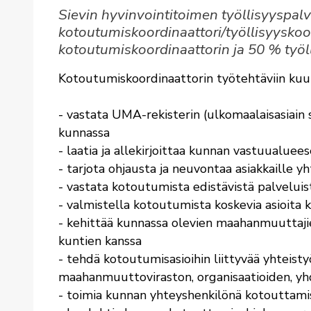
Sievin hyvinvointitoimen työllisyyspal
kotoutumiskoordinaattori/työllisyyskoo
kotoutumiskoordinaattorin ja 50 % työll
Kotoutumiskoordinaattorin työtehtäviin ku
- vastata UMA-rekisterin (ulkomaalaisasiain 
kunnassa
- laatia ja allekirjoittaa kunnan vastuualu
- tarjota ohjausta ja neuvontaa asiakkaille 
- vastata kotoutumista edistävistä palvelu
- valmistella kotoutumista koskevia asioita 
- kehittää kunnassa olevien maahanmuuttaji
kuntien kanssa
- tehdä kotoutumisasioihin liittyvää yhteisty
maahanmuuttoviraston, organisaatioiden, yhd
- toimia kunnan yhteyshenkilönä kotouttamis