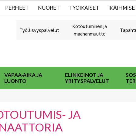
PERHEET
NUORET
TYÖIKÄISET
IKÄIHMISE
Kotoutuminen ja
Työllisyyspalvelut
Tapaht
maahanmuutto
VAPAA-AIKA JA
ELINKEINOT JA
SOS
LUONTO
YRITYSPALVELUT
TER
KOTOUTUMIS- JA
INAATTORIA