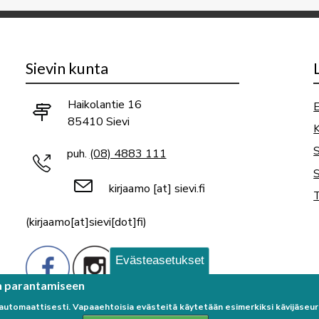
Sievin kunta
Haikolantie 16
E
85410 Sievi
K
puh.
(08) 4883 111
S
kirjaamo
[at]
sievi.fi
T
(kirjaamo[at]sievi[dot]fi)
Evästeasetukset
n parantamiseen
 automaattisesti. Vapaaehtoisia evästeitä käytetään esimerkiksi kävijäse