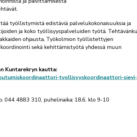
oinnista ja päivittämisestä
ehtävät.
tää työllistymistä edistäviä palvelukokonaisuuksia ja
tijoiden ja koko työllisyyspalveluiden työtä. Tehtävänk
iakkaiden ohjausta, Työkolmion työllistettyjen
 koordinointi sekä kehittämistyötä yhdessä muun
an Kuntarekryn kautta:
outumiskoordinaattori-tyollisyyskoordinaattori-sievi
 p. 044 4883 310, puhelinaika: 18.6. klo 9-10