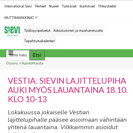
Kohderyhmät
International Sievi
Perheet
Nuoret
Työikäiset
Ikäihmiset
Yhteystiedot
MUTTIMARKKINAT
Työllisyyspalvelut
Kotoutuminen ja maahanmuutto
Tapahtumakalenteri
Breadcrumbs
You
Etusivu
Ajankohtaista
are
VESTIA: SIEVIN LAJITTELUPIHA
here:
AUKI MYÖS LAUANTAINA 18.10.
KLO 10-13
Lokakuussa jokaiselle Vestian
lajittelupihalle pääsee asioimaan vähintään
yhtenä lauantaina. Vilkkaimmin asioidut