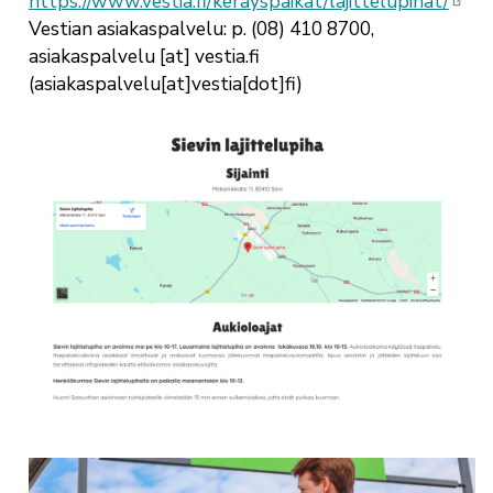
https://www.vestia.fi/kerayspaikat/lajittelupihat/
Vestian asiakaspalvelu: p. (08) 410 8700,
asiakaspalvelu
[at]
vestia.fi
(asiakaspalvelu[at]vestia[dot]fi)