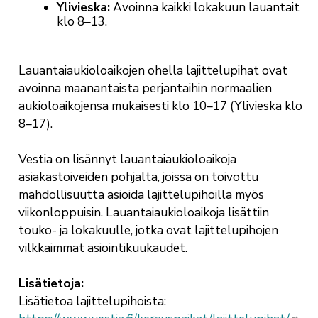
Ylivieska:
Avoinna kaikki lokakuun lauantait
klo 8–13.
Lauantaiaukioloaikojen ohella lajittelupihat ovat
avoinna maanantaista perjantaihin normaalien
aukioloaikojensa mukaisesti klo 10–17 (Ylivieska klo
8–17).
Vestia on lisännyt lauantaiaukioloaikoja
asiakastoiveiden pohjalta, joissa on toivottu
mahdollisuutta asioida lajittelupihoilla myös
viikonloppuisin. Lauantaiaukioloaikoja lisättiin
touko- ja lokakuulle, jotka ovat lajittelupihojen
vilkkaimmat asiointikuukaudet.
Lisätietoja:
Lisätietoa lajittelupihoista: