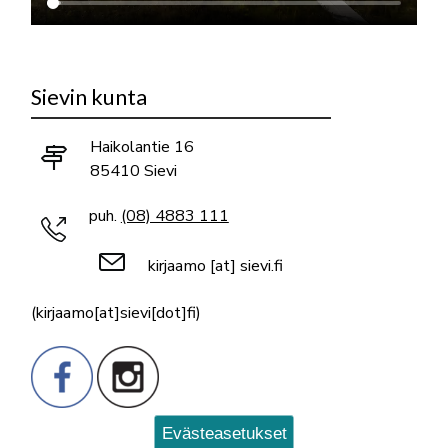
Sievin kunta
Haikolantie 16
85410 Sievi
puh.
(08) 4883 111
kirjaamo
[at]
sievi.fi
(kirjaamo[at]sievi[dot]fi)
Evästeasetukset