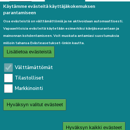
Palaute
Käytämme evästeitä käyttäjäkokemuksen
parantamiseen
Osa evästeistä on välttämättömiä ja ne aktivoidaan automaattisesti.
Vapaaehtoisia evästeitä käytetään esimerkiksi kävijäseurantaan ja
mainonnan kohdentamiseen. Voit muokata antamiasi suostumuksia
milloin tahansa Evästeasetukset-linkin kautta.
Linkkejä
Lisätietoa evästeistä
Etusivulle
Välttämättömät
Kirjaudu sisään
Tilastolliset
Saavutettavuusseloste
Markkinointi
Sivukartta
Tietosuojaseloste
Hyväksyn valitut evästeet
User
Kirjaudu sisään
menu
Hyväksyn kaikki evästeet