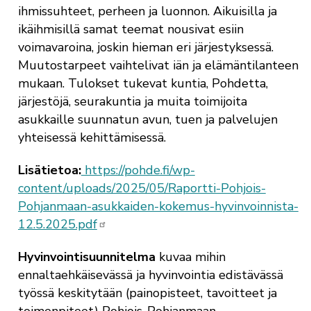
ihmissuhteet, perheen ja luonnon. Aikuisilla ja
ikäihmisillä samat teemat nousivat esiin
voimavaroina, joskin hieman eri järjestyksessä.
Muutostarpeet vaihtelivat iän ja elämäntilanteen
mukaan. Tulokset tukevat kuntia, Pohdetta,
järjestöjä, seurakuntia ja muita toimijoita
asukkaille suunnatun avun, tuen ja palvelujen
yhteisessä kehittämisessä.
Lisätietoa:
https://pohde.fi/wp-
content/uploads/2025/05/Raportti-Pohjois-
Pohjanmaan-asukkaiden-kokemus-hyvinvoinnista-
12.5.2025.pdf
Hyvinvointisuunnitelma
kuvaa mihin
ennaltaehkäisevässä ja hyvinvointia edistävässä
työssä keskitytään (painopisteet, tavoitteet ja
toimenpiteet) Pohjois-Pohjanmaan