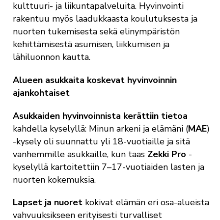
kulttuuri- ja liikuntapalveluita. Hyvinvointi
rakentuu myös laadukkaasta koulutuksesta ja
nuorten tukemisesta sekä elinympäristön
kehittämisestä asumisen, liikkumisen ja
lähiluonnon kautta.
Alueen asukkaita koskevat hyvinvoinnin
ajankohtaiset
Asukkaiden hyvinvoinnista kerättiin tietoa
kahdella kyselyllä: Minun arkeni ja elämäni (
MAE
)
-kysely oli suunnattu yli 18-vuotiaille ja sitä
vanhemmille asukkaille, kun taas
Zekki
Pro
-
kyselyllä kartoitettiin 7–17-vuotiaiden lasten ja
nuorten kokemuksia.
Lapset ja nuoret
kokivat elämän eri osa-alueista
vahvuuksikseen erityisesti turvalliset