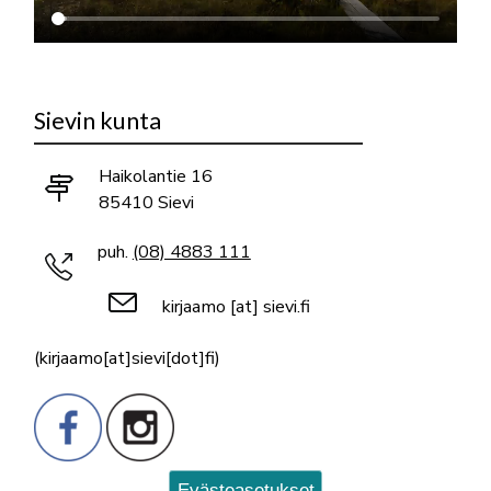
Sievin kunta
Haikolantie 16
85410 Sievi
puh.
(08) 4883 111
kirjaamo
[at]
sievi.fi
(kirjaamo[at]sievi[dot]fi)
Evästeasetukset