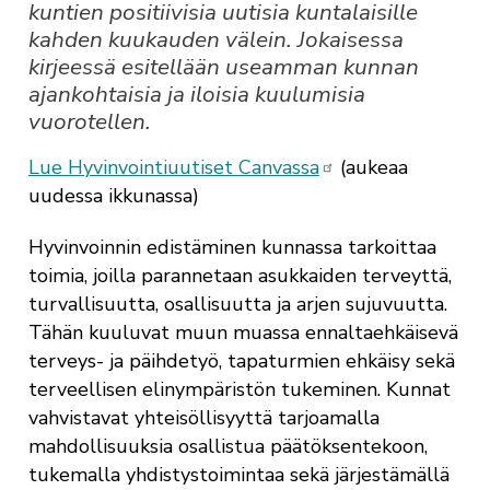
kuntien positiivisia uutisia kuntalaisille
kahden kuukauden välein. Jokaisessa
kirjeessä esitellään useamman kunnan
ajankohtaisia ja iloisia kuulumisia
vuorotellen.
Lue Hyvinvointiuutiset Canvassa
(aukeaa
uudessa ikkunassa)
Hyvinvoinnin edistäminen kunnassa tarkoittaa
toimia, joilla parannetaan asukkaiden terveyttä,
turvallisuutta, osallisuutta ja arjen sujuvuutta.
Tähän kuuluvat muun muassa ennaltaehkäisevä
terveys- ja päihdetyö, tapaturmien ehkäisy sekä
terveellisen elinympäristön tukeminen. Kunnat
vahvistavat yhteisöllisyyttä tarjoamalla
mahdollisuuksia osallistua päätöksentekoon,
tukemalla yhdistystoimintaa sekä järjestämällä