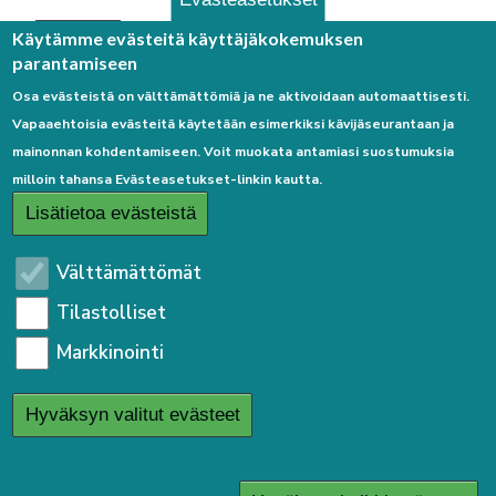
Palaute
Käytämme evästeitä käyttäjäkokemuksen
parantamiseen
Osa evästeistä on välttämättömiä ja ne aktivoidaan automaattisesti.
Vapaaehtoisia evästeitä käytetään esimerkiksi kävijäseurantaan ja
mainonnan kohdentamiseen. Voit muokata antamiasi suostumuksia
milloin tahansa Evästeasetukset-linkin kautta.
Linkkejä
Lisätietoa evästeistä
Etusivulle
Välttämättömät
Kirjaudu sisään
Tilastolliset
Saavutettavuusseloste
Markkinointi
Sivukartta
Tietosuojaseloste
Hyväksyn valitut evästeet
User
Kirjaudu sisään