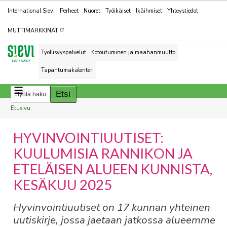
Kohderyhmät
International Sievi
Perheet
Nuoret
Työikäiset
Ikäihmiset
Yhteystiedot
MUTTIMARKKINAT
Työllisyyspalvelut
Kotoutuminen ja maahanmuutto
Tapahtumakalenteri
Breadcrumbs
You
Etusivu
are
HYVINVOINTIUUTISET:
here:
KUULUMISIA RANNIKON JA
ETELÄISEN ALUEEN KUNNISTA,
KESÄKUU 2025
Hyvinvointiuutiset on 17 kunnan yhteinen
uutiskirje, jossa jaetaan jatkossa alueemme