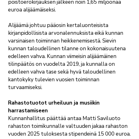
poistoerokirjauksen jälkeen noin 1,65 miljoonaa
euroa alijäämäiseksi.
Alijäämä johtuu pääosin kertaluonteisista
kirjanpidollisista arvonalennuksista eikä kunnan
varsinaisen toiminnan heikkenemisestä. Sievin
kunnan taloudellinen tilanne on kokonaisuutena
edelleen vahva. Kunnan viimeisin alijäämäinen
tilinpäätös on vuodelta 2019, ja kunnalla on
edelleen vahva tase sekä hyvä taloudellinen
kantokyky tulevien vuosien toiminnan
turvaamiseksi.
Rahastotuotot urheiluun ja musiikin
harrastamiseen
Kunnanhallitus päättää antaa Matti Saviluoto
rahaston toimikunnalle valtuuden jakaa rahaston
vuoden 2025 tuloksesta stipendeinä 15 000 euroa.