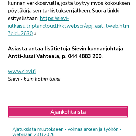
kunnan verkkosivuilla, josta löytyy myös kokouksen
pöytäkirja sen tarkistuksen jälkeen. Suora linkki
esityslistaan:
https://sievi-
julkaisu.triplancloud.fi/ktwebscr/epj_asil_tweb.htm
?bid=2630
Asiasta antaa lisätietoja Sievin kunnanjohtaja
Antti-Jussi Vahteala, p. 044 4883 200.
www.sievi.fi
Sievi - kuin kotiin tulisi
Ajankohtaista
Ajatuksista muutokseen - voimaa arkeen ja työhön -
webinaari 28.8.2026