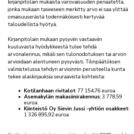
kirjanpitolain mukaista varovaisuuden periaatetta,
jonka mukaan taseeseen merkitty arvo ei saa ylittää
omaisuuserästä todennäköisesti kertyvää
taloudellista hyötyä.
Kirjanpitolain mukaan pysyviin vastaaviin
kuuluvasta hyödykkeestä tulee tehdä
arvonalennus, mikäli sen tulonodotuksen tai arvon
arvioidaan alentuneen pysyvästi. Tilinpäätöksen
valmistelussa tehdyn arvioinnin perusteella kunta
tekee alaskirjauksia seuraavista kohteista:
Kotilanhaan rivitalot
: 77 154,76 euroa
Asemakylän makasiinirakennus
: 3 778,59
euroa
Kiinteistö Oy Sievin Jussi -yhtiön osakkeet
:
1 326 895,92 euroa