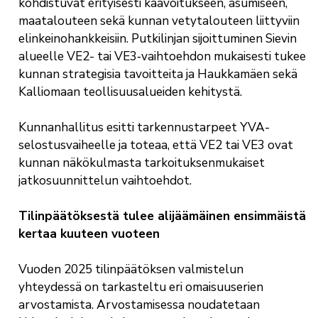
kohdistuvat erityisesti kaavoitukseen, asumiseen,
maatalouteen sekä kunnan vetytalouteen liittyviin
elinkeinohankkeisiin. Putkilinjan sijoittuminen Sievin
alueelle VE2- tai VE3‑vaihtoehdon mukaisesti tukee
kunnan strategisia tavoitteita ja Haukkamäen sekä
Kalliomaan teollisuusalueiden kehitystä.
Kunnanhallitus esitti tarkennustarpeet YVA-
selostusvaiheelle ja toteaa, että VE2 tai VE3 ovat
kunnan näkökulmasta tarkoituksenmukaiset
jatkosuunnittelun vaihtoehdot.
Tilinpäätöksestä tulee alijäämäinen ensimmäistä
kertaa kuuteen vuoteen
Vuoden 2025 tilinpäätöksen valmistelun
yhteydessä on tarkasteltu eri omaisuuserien
arvostamista. Arvostamisessa noudatetaan