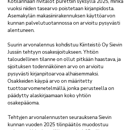
Kotilanhaan rivitalot purettiin syksyllä 2025, minkä
vuoksi niiden tasearvo poistetaan kirjanpidosta.
Asemakylän makasiinirakennuksen käyttöarvon
kunnan palvelutuotannossa on arvioitu pysyvästi
alentuneen.
Suurin arvonalennus kohdistuu Kiinteistö Oy Sievin
Jussiin tehtyyn osakesijoitukseen. Yhtiön
taloudellinen tilanne on ollut pitkään haastava, ja
sijoituksen todennäköinen arvo on arvioitu
pysyvästi kirjanpitoarvoa alhaisemmaksi.
Osakkeiden käypä arvo on määritetty
tuottoarvomenetelmällä, jonka perusteella on
päädytty alaskirjaamaan koko yhtiön
osakepääoma.
Tehtyjen arvonalennusten seurauksena Sievin
kunnan vuoden 2025 tilinpäätös muodostuu