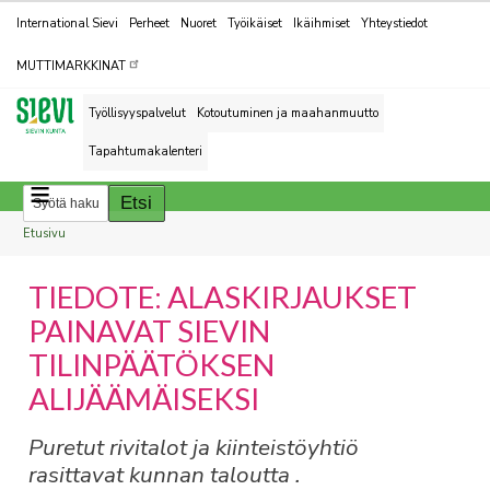
Kohderyhmät
International Sievi
Perheet
Nuoret
Työikäiset
Ikäihmiset
Yhteystiedot
MUTTIMARKKINAT
Työllisyyspalvelut
Kotoutuminen ja maahanmuutto
Tapahtumakalenteri
Breadcrumbs
You
Etusivu
are
TIEDOTE: ALASKIRJAUKSET
here:
PAINAVAT SIEVIN
TILINPÄÄTÖKSEN
ALIJÄÄMÄISEKSI
Puretut rivitalot ja kiinteistöyhtiö
rasittavat kunnan taloutta .