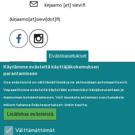
kirjaamo
[at]
sievi.fi
(kirjaamo[at]sievi[dot]fi)
Evästeasetukset
Palaute
Käytämme evästeitä käyttäjäkokemuksen
parantamiseen
Osa evästeistä on välttämättömiä ja ne aktivoidaan automaattisesti.
Vapaaehtoisia evästeitä käytetään esimerkiksi kävijäseurantaan ja
mainonnan kohdentamiseen. Voit muokata antamiasi suostumuksia
milloin tahansa Evästeasetukset-linkin kautta.
Linkkejä
Lisätietoa evästeistä
Etusivulle
Välttämättömät
Kirjaudu sisään