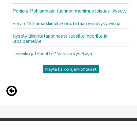
Pohjois-Pohjanmaan luonnon monimuotoisuus -kysely
Sievin Muttimarkkinoille odotetaan ennätysyleisöä
Kysely liikuntatarjonnasta lapsille, nuorille ja
lapsiperheille
Toimiiko jätehuolto? Vastaa kyselyyn
Näytä kaikki ajankohtaiset