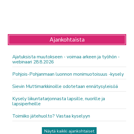
Ajankohtaista
Ajatuksista muutokseen - voimaa arkeen ja työhön -
webinaari 28.8.2026
Pohjois-Pohjanmaan luonnon monimuotoisuus -kysely
Sievin Muttimarkkinoille odotetaan ennätysyleisöä
Kysely liikuntatarjonnasta lapsille, nuorille ja
lapsiperheille
Toimiiko jätehuolto? Vastaa kyselyyn
Näytä kaikki ajankohtaiset