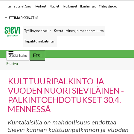
Kohderyhmät
International Sievi
Perheet
Nuoret
Työikäiset
Ikäihmiset
Yhteystiedot
MUTTIMARKKINAT
Työllisyyspalvelut
Kotoutuminen ja maahanmuutto
Tapahtumakalenteri
Breadcrumbs
You
Etusivu
are
KULTTUURIPALKINTO JA
here:
VUODEN NUORI SIEVILÄINEN -
PALKINTOEHDOTUKSET 30.4.
MENNESSÄ
Kuntalaisilla on mahdollisuus ehdottaa
Sievin kunnan kulttuuripalkinnon ja Vuoden