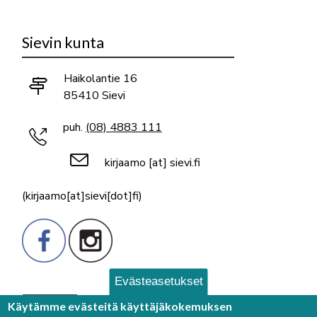
Sievin kunta
Haikolantie 16
85410 Sievi
puh.
(08) 4883 111
kirjaamo
[at]
sievi.fi
(kirjaamo[at]sievi[dot]fi)
Evästeasetukset
Palaute
Käytämme evästeitä käyttäjäkokemuksen