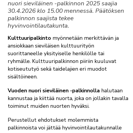
nuori sieviläinen -palkinnon 2025 saajia
30.4.2026 klo 15.00 mennessä. Päätöksen
palkinnon saajista tekee
hyvinvointilautakunta.
Kulttuuripalkinto
myönnetään merkittävän ja
ansiokkaan
sieviläisen
kulttuurityön
suorittaneelle yksityiselle henkilölle tai
ryhmälle. Kulttuuripalkinnon piiriin kuuluvat
kotiseututyö sekä taidelajien eri muodot
sisältöineen.
Vuoden nuori
sieviläinen
-palkinnolla
halutaan
kannustaa ja kiittää nuorta, joka on jollakin tavalla
toiminut muiden nuorten hyväksi.
Perustellut ehdotukset molemmista
palkinnoista voi jättää hyvinvointilautakunnalle