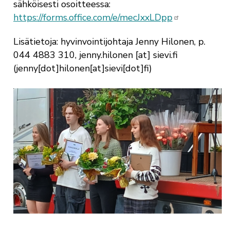
sähköisesti osoitteessa:
https://forms.office.com/e/mecJxxLDpp
Lisätietoja: hyvinvointijohtaja Jenny Hilonen, p.
044 4883 310,
jenny.hilonen
[at]
sievi.fi
(
jenny[dot]hilonen[at]sievi[dot]fi
)