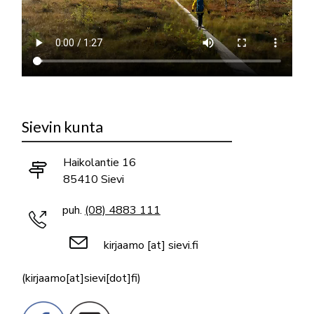
Sievin kunta
Haikolantie 16
85410 Sievi
puh.
(08) 4883 111
kirjaamo
[at]
sievi.fi
(kirjaamo[at]sievi[dot]fi)