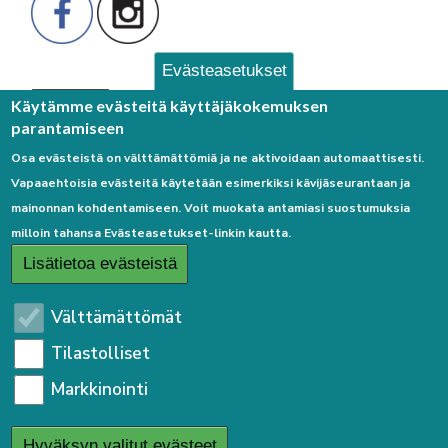
Evästeasetukset
Palaute
Käytämme evästeitä käyttäjäkokemuksen
parantamiseen
Osa evästeistä on välttämättömiä ja ne aktivoidaan automaattisesti.
Vapaaehtoisia evästeitä käytetään esimerkiksi kävijäseurantaan ja
mainonnan kohdentamiseen. Voit muokata antamiasi suostumuksia
milloin tahansa Evästeasetukset-linkin kautta.
Linkkejä
Lisätietoa evästeistä
Etusivulle
Välttämättömät
Kirjaudu sisään
Tilastolliset
Saavutettavuusseloste
Markkinointi
Sivukartta
Tietosuojaseloste
Hyväksyn valitut evästeet