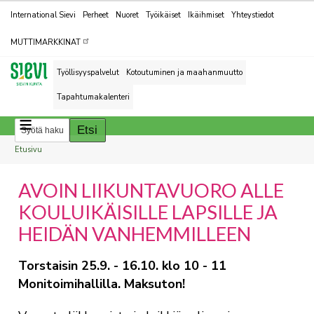
Kohderyhmät
International Sievi
Perheet
Nuoret
Työikäiset
Ikäihmiset
Yhteystiedot
MUTTIMARKKINAT
Työllisyyspalvelut
Kotoutuminen ja maahanmuutto
Tapahtumakalenteri
Breadcrumbs
You
Etusivu
are
AVOIN LIIKUNTAVUORO ALLE
here:
KOULUIKÄISILLE LAPSILLE JA
HEIDÄN VANHEMMILLEEN
Torstaisin 25.9. - 16.10. klo 10 - 11
Monitoimihallilla. Maksuton!