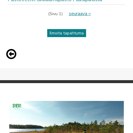
Sivutus
Seuraava
seuraava ››
(Sivu 1)
sivu
Ilmoita tapahtuma