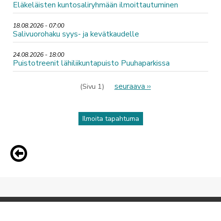
Eläkeläisten kuntosaliryhmään ilmoittautuminen
18.08.2026 - 07:00
Salivuorohaku syys- ja kevätkaudelle
24.08.2026 - 18:00
Puistotreenit lähiliikuntapuisto Puuhaparkissa
Sivutus
Seuraava
seuraava ››
(Sivu 1)
sivu
Ilmoita tapahtuma