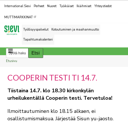
Kohderyhmät
International Sievi
Perheet
Nuoret
Työikäiset
Ikäihmiset
Yhteystiedot
MUTTIMARKKINAT
Työllisyyspalvelut
Kotoutuminen ja maahanmuutto
Tapahtumakalenteri
Breadcrumbs
You
Etusivu
are
COOPERIN TESTI TI 14.7.
here:
Tiistaina 14.7. klo 18.30 kirkonkylän
urheilukentällä Cooperin testi. Tervetuloa!
Ilmoittautuminen klo 18.15 alkaen, ei
osallistumismaksua. Järjestää Sisun yu-jaosto.