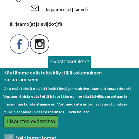
kirjaamo
[at]
sievi.fi
(kirjaamo[at]sievi[dot]fi)
Evästeasetukset
Palaute
Käytämme evästeitä käyttäjäkokemuksen
parantamiseen
Osa evästeistä on välttämättömiä ja ne aktivoidaan automaattisesti.
Vapaaehtoisia evästeitä käytetään esimerkiksi kävijäseurantaan ja
mainonnan kohdentamiseen. Voit muokata antamiasi suostumuksia
milloin tahansa Evästeasetukset-linkin kautta.
Linkkejä
Lisätietoa evästeistä
Etusivulle
Välttämättömät