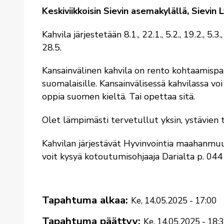
Keskiviikkoisin Sievin asemakylällä, Sievin
Kahvila järjestetään 8.1., 22.1., 5.2., 19.2., 5.3.
28.5.
Kansainvälinen kahvila on rento kohtaamispai
suomalaisille. Kansainvälisessä kahvilassa vo
oppia suomen kieltä. Tai opettaa sitä.
Olet lämpimästi tervetullut yksin, ystävien 
Kahvilan järjestävät Hyvinvointia maahanmuut
voit kysyä kotoutumisohjaaja Darialta p. 04
Tapahtuma alkaa
Ke, 14.05.2025 - 17:00
Tapahtuma päättyy
Ke, 14.05.2025 - 18: