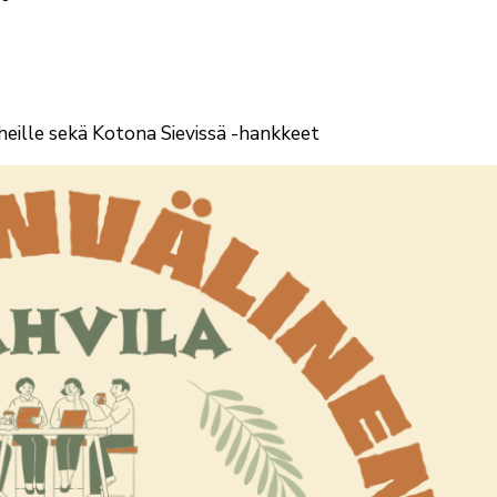
eille sekä Kotona Sievissä -hankkeet