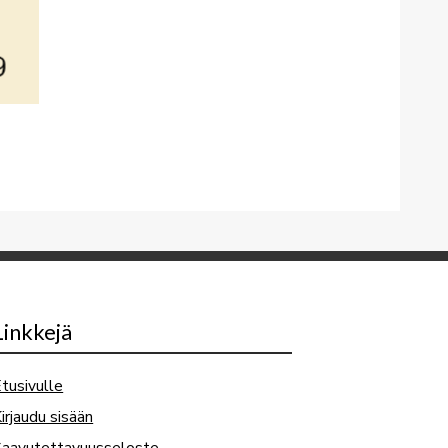
Linkkejä
tusivulle
irjaudu sisään
Saavutettavuusseloste