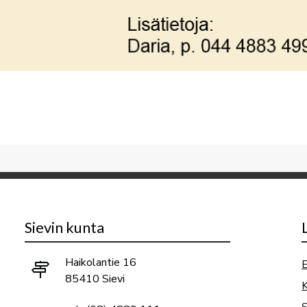
Sievin kunta
Haikolantie 16
E
85410 Sievi
K