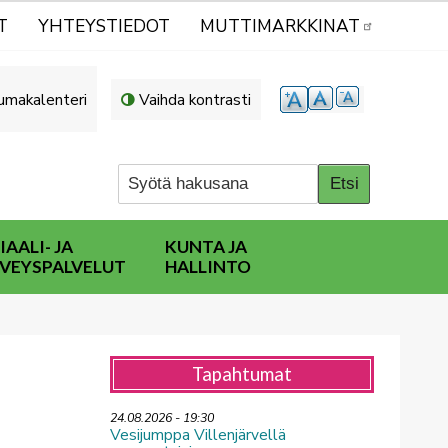
T
YHTEYSTIEDOT
MUTTIMARKKINAT
umakalenteri
Vaihda kontrasti
IAALI- JA
KUNTA JA
VEYSPALVELUT
HALLINTO
Tapahtumat
24.08.2026 - 19:30
Vesijumppa Villenjärvellä