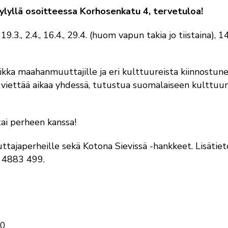
 Lylyllä osoitteessa Korhosenkatu 4, tervetuloa!
, 19.3., 2.4., 16.4., 29.4. (huom vapun takia jo tiistaina), 14
kka maahanmuuttajille ja eri kulttuureista kiinnostune
i viettää aikaa yhdessä, tutustua suomalaiseen kulttuuri
tai perheen kanssa!
tajaperheille sekä Kotona Sievissä -hankkeet. Lisätiet
4 4883 499.
30