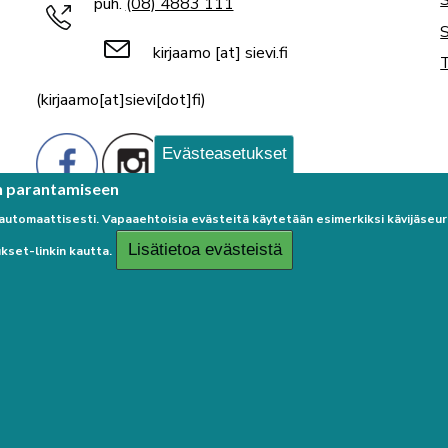
puh.
(08) 4883 111
S
kirjaamo
[at]
sievi.fi
T
(kirjaamo[at]sievi[dot]fi)
Evästeasetukset
n parantamiseen
 automaattisesti. Vapaaehtoisia evästeitä käytetään esimerkiksi kävijäse
Lisätietoa evästeistä
kset-linkin kautta.
Palaute
User
Kirjaudu sisään
menu