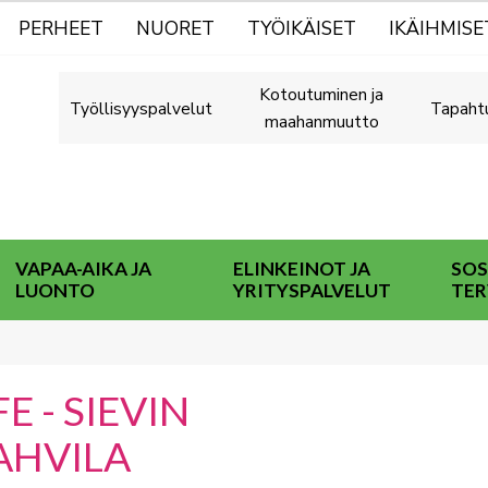
PERHEET
NUORET
TYÖIKÄISET
IKÄIHMISE
Kotoutuminen ja
Työllisyyspalvelut
Tapaht
maahanmuutto
VAPAA-AIKA JA
ELINKEINOT JA
SOS
LUONTO
YRITYSPALVELUT
TER
 - SIEVIN
AHVILA