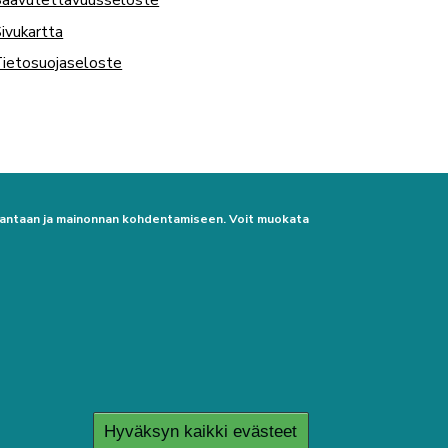
ivukartta
ietosuojaseloste
urantaan ja mainonnan kohdentamiseen. Voit muokata
Hyväksyn kaikki evästeet
Poista hyväksyn