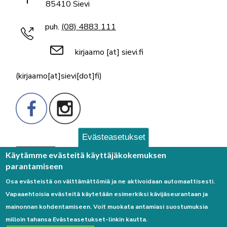
85410 Sievi
puh.
(08) 4883 111
kirjaamo
[at]
sievi.fi
(kirjaamo[at]sievi[dot]fi)
Evästeasetukset
Palaute
Käytämme evästeitä käyttäjäkokemuksen
parantamiseen
Osa evästeistä on välttämättömiä ja ne aktivoidaan automaattisesti.
Vapaaehtoisia evästeitä käytetään esimerkiksi kävijäseurantaan ja
mainonnan kohdentamiseen. Voit muokata antamiasi suostumuksia
milloin tahansa Evästeasetukset-linkin kautta.
Linkkejä