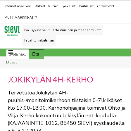
Kohderyhmät
International Sievi
Perheet
Nuoret
Työikäiset
Ikäihmiset
Yhteystiedot
MUTTIMARKKINAT
Työllisyyspalvelut
Kotoutuminen ja maahanmuutto
Tapahtumakalenteri
Breadcrumbs
You
Etusivu
are
JOKIKYLÄN 4H-KERHO
here:
Tervetuloa Jokikylän 4H-
puuhis-/monitoimikerhoon tiistaisin 0-7lk ikäiset
klo 17.00-18.00. Kerhonohjaajina toimivat Ohto ja
Vilja. Kerho kokoontuu Jokikylän ent. koululla
(KAJAANINTIE 1012, 85450 SIEVI) syyskaudella
3.9.-3.12.2024.