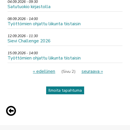
04.09.2026 - 09:30
Satutuokio kirjastolla
08.09.2026 - 14:00
Työttömien ohjattu liikunta tiistaisin
12.09.2026 - 11:30
Sievi Challenge 2026
15.09.2026 - 14:00
Työttömien ohjattu liikunta tiistaisin
Sivutus
Edellinen
‹‹ edellinen
Seuraava
seuraava ››
(Sivu 2)
sivu
sivu
Ilmoita tapahtuma