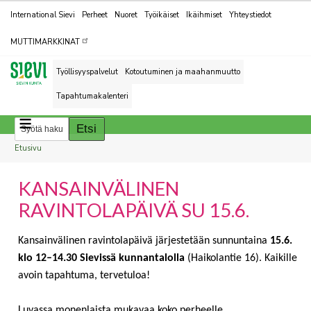
Kohderyhmät
International Sievi
Perheet
Nuoret
Työikäiset
Ikäihmiset
Yhteystiedot
MUTTIMARKKINAT
Työllisyyspalvelut
Kotoutuminen ja maahanmuutto
Tapahtumakalenteri
Breadcrumbs
You
Etusivu
are
KANSAINVÄLINEN
here:
RAVINTOLAPÄIVÄ SU 15.6.
Kansainvälinen ravintolapäivä järjestetään sunnuntaina 
15.6. 
klo 12–14.30 Sievissä kunnantalolla
 (Haikolantie 16). Kaikille 
avoin tapahtuma, tervetuloa! 
Luvassa monenlaista mukavaa koko perheelle