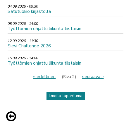
04.09.2026 - 09:30
Satutuokio kirjastolla
08.09.2026 - 14:00
Työttömien ohjattu liikunta tiistaisin
12.09.2026 - 11:30
Sievi Challenge 2026
15.09.2026 - 14:00
Työttömien ohjattu liikunta tiistaisin
Sivutus
Edellinen
‹‹ edellinen
Seuraava
seuraava ››
(Sivu 2)
sivu
sivu
Ilmoita tapahtuma