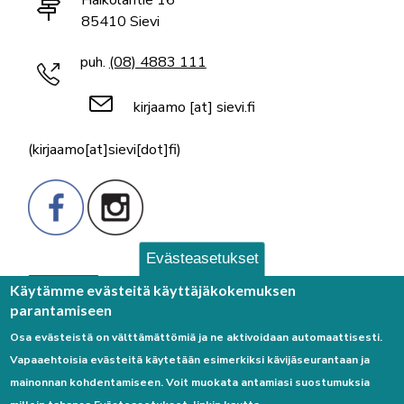
Haikolantie 16
85410 Sievi
puh.
(08) 4883 111
kirjaamo
[at]
sievi.fi
(kirjaamo[at]sievi[dot]fi)
Evästeasetukset
Palaute
Käytämme evästeitä käyttäjäkokemuksen
parantamiseen
Osa evästeistä on välttämättömiä ja ne aktivoidaan automaattisesti.
Vapaaehtoisia evästeitä käytetään esimerkiksi kävijäseurantaan ja
mainonnan kohdentamiseen. Voit muokata antamiasi suostumuksia