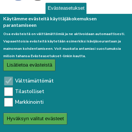
Evästeasetukset
Palaute
Käytämme evästeitä käyttäjäkokemuksen
parantamiseen
Osa evästeistä on välttämättömiä ja ne aktivoidaan automaattisesti.
Vapaaehtoisia evästeitä käytetään esimerkiksi kävijäseurantaan ja
mainonnan kohdentamiseen. Voit muokata antamiasi suostumuksia
milloin tahansa Evästeasetukset-linkin kautta.
Linkkejä
Lisätietoa evästeistä
Etusivulle
Välttämättömät
Kirjaudu sisään
Tilastolliset
Saavutettavuusseloste
Markkinointi
Sivukartta
Tietosuojaseloste
Hyväksyn valitut evästeet