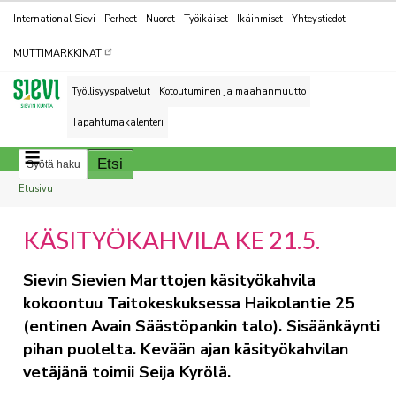
Kohderyhmät
International Sievi
Perheet
Nuoret
Työikäiset
Ikäihmiset
Yhteystiedot
MUTTIMARKKINAT
Työllisyyspalvelut
Kotoutuminen ja maahanmuutto
Tapahtumakalenteri
Breadcrumbs
You
Etusivu
are
KÄSITYÖKAHVILA KE 21.5.
here:
Sievin Sievien Marttojen käsityökahvila
kokoontuu Taitokeskuksessa Haikolantie 25
(entinen Avain Säästöpankin talo). Sisäänkäynti
pihan puolelta. Kevään ajan käsityökahvilan
vetäjänä toimii Seija Kyrölä.