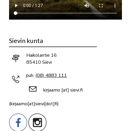
Sievin kunta
Haikolantie 16
85410 Sievi
puh.
(08) 4883 111
kirjaamo
[at]
sievi.fi
(kirjaamo[at]sievi[dot]fi)