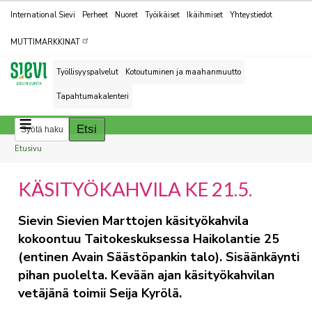
Kohderyhmät
International Sievi
Perheet
Nuoret
Työikäiset
Ikäihmiset
Yhteystiedot
MUTTIMARKKINAT
Työllisyyspalvelut
Kotoutuminen ja maahanmuutto
Tapahtumakalenteri
Breadcrumbs
You
Etusivu
are
KÄSITYÖKAHVILA KE 21.5.
here:
Sievin Sievien Marttojen käsityökahvila
kokoontuu Taitokeskuksessa Haikolantie 25
(entinen Avain Säästöpankin talo). Sisäänkäynti
pihan puolelta. Kevään ajan käsityökahvilan
vetäjänä toimii Seija Kyrölä.