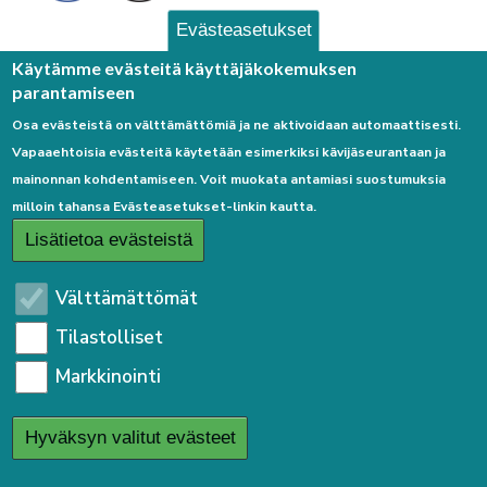
Evästeasetukset
Palaute
Käytämme evästeitä käyttäjäkokemuksen
parantamiseen
Osa evästeistä on välttämättömiä ja ne aktivoidaan automaattisesti.
Vapaaehtoisia evästeitä käytetään esimerkiksi kävijäseurantaan ja
mainonnan kohdentamiseen. Voit muokata antamiasi suostumuksia
milloin tahansa Evästeasetukset-linkin kautta.
Linkkejä
Lisätietoa evästeistä
Etusivulle
Välttämättömät
Kirjaudu sisään
Tilastolliset
Saavutettavuusseloste
Markkinointi
Sivukartta
Tietosuojaseloste
Hyväksyn valitut evästeet