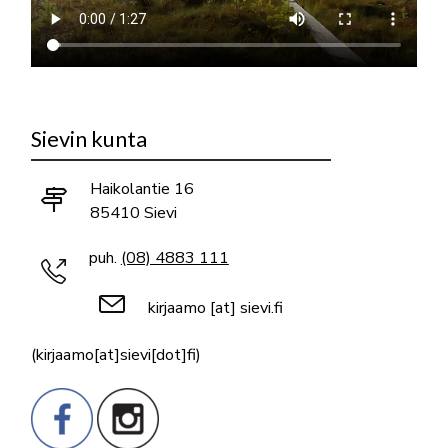
Sievin kunta
Haikolantie 16
85410 Sievi
puh.
(08) 4883 111
kirjaamo
[at]
sievi.fi
(kirjaamo[at]sievi[dot]fi)