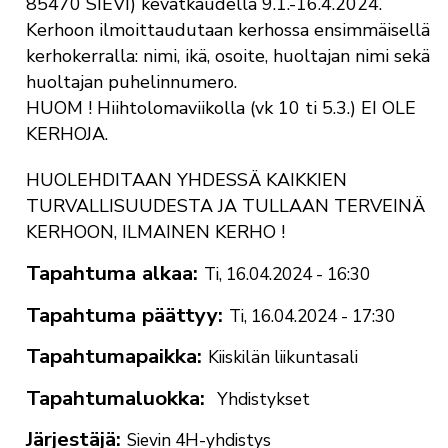
85470 SIEVI) kevätkaudella 9.1.-16.4.2024.
Kerhoon ilmoittaudutaan kerhossa ensimmäisellä
kerhokerralla: nimi, ikä, osoite, huoltajan nimi sekä
huoltajan puhelinnumero.
HUOM ! Hiihtolomaviikolla (vk 10 ti 5.3.) EI OLE
KERHOJA.
HUOLEHDITAAN YHDESSÄ KAIKKIEN
TURVALLISUUDESTA JA TULLAAN TERVEINÄ
KERHOON, ILMAINEN KERHO !
Tapahtuma alkaa
Ti, 16.04.2024 - 16:30
Tapahtuma päättyy
Ti, 16.04.2024 - 17:30
Tapahtumapaikka
Kiiskilän liikuntasali
Tapahtumaluokka
Yhdistykset
Järjestäjä
Sievin 4H-yhdistys