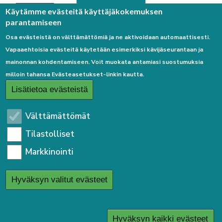
Palaute
Käytämme evästeitä käyttäjäkokemuksen
parantamiseen
Osa evästeistä on välttämättömiä ja ne aktivoidaan automaattisesti.
Vapaaehtoisia evästeitä käytetään esimerkiksi kävijäseurantaan ja
mainonnan kohdentamiseen. Voit muokata antamiasi suostumuksia
milloin tahansa Evästeasetukset-linkin kautta.
Linkkejä
Lisätietoa evästeistä
Etusivulle
Välttämättömät
Kirjaudu sisään
Tilastolliset
Saavutettavuusseloste
Markkinointi
Sivukartta
Tietosuojaseloste
Hyväksyn valitut evästeet
User
Kirjaudu sisään
menu
Hyväksyn kaikki evästeet