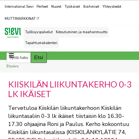
Kohderyhmät
International Sievi
Perheet
Nuoret
Työikäiset
Ikäihmiset
Yhteystiedot
MUTTIMARKKINAT
Työllisyyspalvelut
Kotoutuminen ja maahanmuutto
Tapahtumakalenteri
Breadcrumbs
You
Etusivu
are
KIISKILÄN LIIKUNTAKERHO 0-3
here:
LK IKÄISET
Tervetuloa Kiiskilän liikuntakerhoon Kiiskilän
liikuntasaliin 0-3 lk ikäiset tiistaisin klo 16.30-
17.30 ohjaajina Roni ja Paulus. Kerho kokoontuu
Kiiskilän liikuntasalissa (KIISKILÄNKYLÄTIE 74,