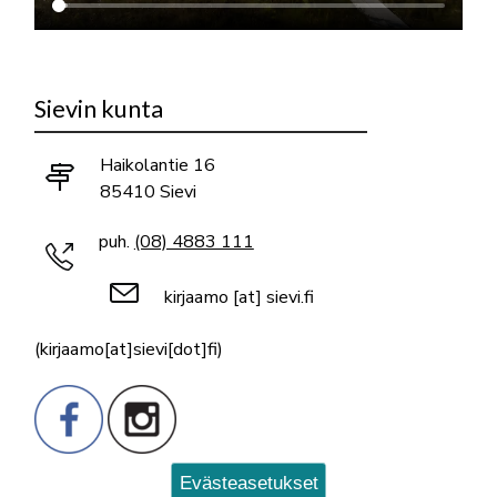
Sievin kunta
Haikolantie 16
85410 Sievi
puh.
(08) 4883 111
kirjaamo
[at]
sievi.fi
(kirjaamo[at]sievi[dot]fi)
Evästeasetukset