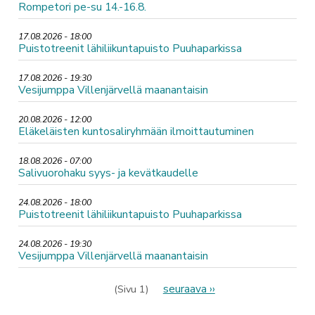
Rompetori pe-su 14.-16.8.
17.08.2026 - 18:00
Puistotreenit lähiliikuntapuisto Puuhaparkissa
17.08.2026 - 19:30
Vesijumppa Villenjärvellä maanantaisin
20.08.2026 - 12:00
Eläkeläisten kuntosaliryhmään ilmoittautuminen
18.08.2026 - 07:00
Salivuorohaku syys- ja kevätkaudelle
24.08.2026 - 18:00
Puistotreenit lähiliikuntapuisto Puuhaparkissa
24.08.2026 - 19:30
Vesijumppa Villenjärvellä maanantaisin
Sivutus
Seuraava
seuraava ››
(Sivu 1)
sivu