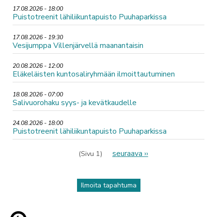
17.08.2026 - 18:00
Puistotreenit lähiliikuntapuisto Puuhaparkissa
17.08.2026 - 19:30
Vesijumppa Villenjärvellä maanantaisin
20.08.2026 - 12:00
Eläkeläisten kuntosaliryhmään ilmoittautuminen
18.08.2026 - 07:00
Salivuorohaku syys- ja kevätkaudelle
24.08.2026 - 18:00
Puistotreenit lähiliikuntapuisto Puuhaparkissa
Sivutus
Seuraava
seuraava ››
(Sivu 1)
sivu
Ilmoita tapahtuma