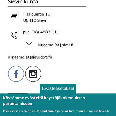
Sievin kunta
Haikolantie 16
85410 Sievi
puh.
(08) 4883 111
kirjaamo
[at]
sievi.fi
(kirjaamo[at]sievi[dot]fi)
Evästeasetukset
Palaute
Käytämme evästeitä käyttäjäkokemuksen
parantamiseen
Osa evästeistä on välttämättömiä ja ne aktivoidaan automaattisesti.