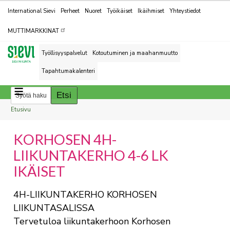
Kohderyhmät
International Sievi
Perheet
Nuoret
Työikäiset
Ikäihmiset
Yhteystiedot
MUTTIMARKKINAT
Työllisyyspalvelut
Kotoutuminen ja maahanmuutto
Tapahtumakalenteri
Breadcrumbs
You
Etusivu
are
KORHOSEN 4H-
here:
LIIKUNTAKERHO 4-6 LK
IKÄISET
4H-LIIKUNTAKERHO KORHOSEN
LIIKUNTASALISSA
Tervetuloa liikuntakerhoon Korhosen