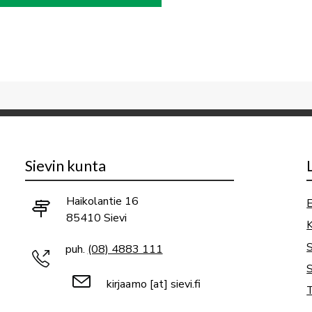
Sievin kunta
Haikolantie 16
E
85410 Sievi
K
puh.
(08) 4883 111
S
kirjaamo
[at]
sievi.fi
T