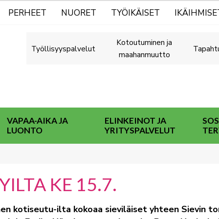
PERHEET
NUORET
TYÖIKÄISET
IKÄIHMISE
Kotoutuminen ja
Työllisyyspalvelut
Tapaht
maahanmuutto
VAPAA-AIKA JA
ELINKEINOT JA
SOS
LUONTO
YRITYSPALVELUT
TER
ILTA KE 15.7.
 kotiseutu-ilta kokoaa sieviläiset yhteen Sievin tor