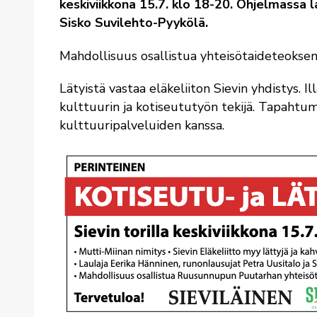
keskiviikkona 15.7. klo 18-20. Ohjelmassa l
Sisko Suvilehto-Pyykölä.
Mahdollisuus osallistua yhteisötaideteoks
Lätyistä vastaa eläkeliiton Sievin yhdistys. I
kulttuurin ja kotiseututyön tekijä. Tapahtum
kulttuuripalveluiden kanssa.