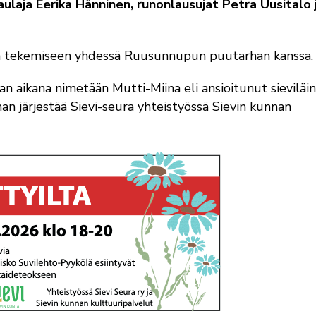
aulaja Eerika Hänninen, runonlausujat Petra Uusitalo 
en tekemiseen yhdessä Ruusunnupun puutarhan kanssa.
llan aikana nimetään Mutti-Miina eli ansioitunut sieviläi
an järjestää Sievi-seura yhteistyössä Sievin kunnan