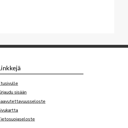
Linkkejä
tusivulle
irjaudu sisään
Saavutettavuusseloste
ivukartta
ietosuojaseloste