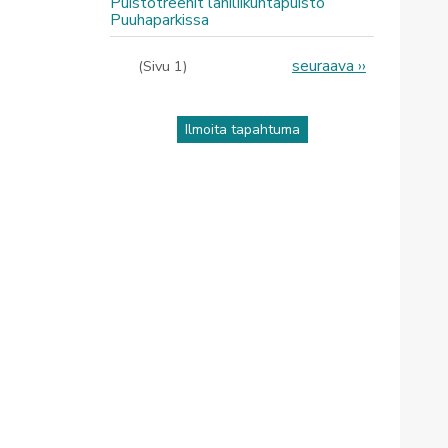
Puistotreenit lähiliikuntapuisto
Puuhaparkissa
Sivutus
Seuraava
seuraava ››
(Sivu 1)
sivu
Ilmoita tapahtuma