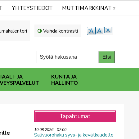
T
YHTEYSTIEDOT
MUTTIMARKKINAT
umakalenteri
Vaihda kontrasti
IAALI- JA
KUNTA JA
VEYSPALVELUT
HALLINTO
Tapahtumat
10.08.2026 - 07:00
ille
Salivuorohaku syys- ja kevätkaudelle