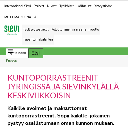
Kohderyhmät
International Sievi
Perheet
Nuoret
Työikäiset
Ikäihmiset
Yhteystiedot
MUTTIMARKKINAT
Työllisyyspalvelut
Kotoutuminen ja maahanmuutto
Tapahtumakalenteri
Breadcrumbs
You
Etusivu
are
KUNTOPORRASTREENIT
here:
JYRINGISSÄ JA SIEVINKYLÄLLÄ
KESKIVIIKKOISIN
Kaikille avoimet ja maksuttomat
kuntoporrastreenit. Sopii kaikille, jokainen
pystyy osallistumaan oman kunnon mukaan.