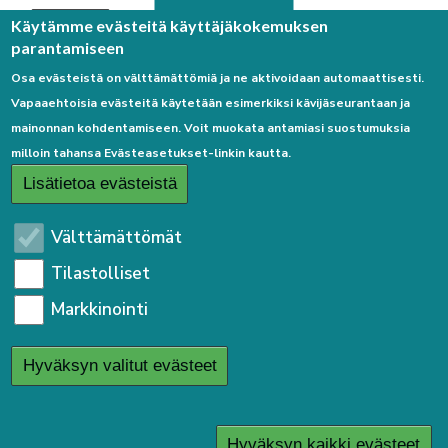
Palaute
Käytämme evästeitä käyttäjäkokemuksen
parantamiseen
Osa evästeistä on välttämättömiä ja ne aktivoidaan automaattisesti.
Vapaaehtoisia evästeitä käytetään esimerkiksi kävijäseurantaan ja
mainonnan kohdentamiseen. Voit muokata antamiasi suostumuksia
milloin tahansa Evästeasetukset-linkin kautta.
Linkkejä
Lisätietoa evästeistä
Etusivulle
Välttämättömät
Kirjaudu sisään
Tilastolliset
Saavutettavuusseloste
Markkinointi
Sivukartta
Tietosuojaseloste
Hyväksyn valitut evästeet
User
Kirjaudu sisään
menu
Hyväksyn kaikki evästeet