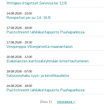
Yrittäjien iltapitsat Sievissä ke 12.8.
14.08.2026 - 10:00
Rompetori pe-su 14.-16.8.
17.08.2026 - 18:00
Puistotreenit lähiliikuntapuisto Puuhaparkissa
17.08.2026 - 19:30
Vesijumppa Villenjärvellä maanantaisin
20.08.2026 - 12:00
Eläkeläisten kuntosaliryhmään ilmoittautuminen
18.08.2026 - 07:00
Salivuorohaku syys- ja kevätkaudelle
24.08.2026 - 18:00
Puistotreenit lähiliikuntapuisto Puuhaparkissa
Sivutus
Seuraava
seuraava ››
(Sivu 1)
sivu