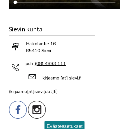
Sievin kunta
Haikolantie 16
85410 Sievi
puh.
(08) 4883 111
kirjaamo
[at]
sievi.fi
(kirjaamo[at]sievi[dot]fi)
Evästeasetukset