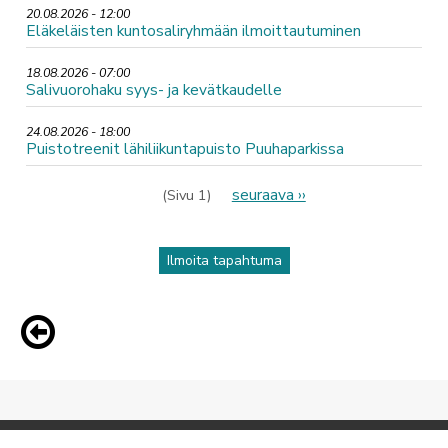
20.08.2026 - 12:00
Eläkeläisten kuntosaliryhmään ilmoittautuminen
18.08.2026 - 07:00
Salivuorohaku syys- ja kevätkaudelle
24.08.2026 - 18:00
Puistotreenit lähiliikuntapuisto Puuhaparkissa
Sivutus
Seuraava
seuraava ››
(Sivu 1)
sivu
Ilmoita tapahtuma