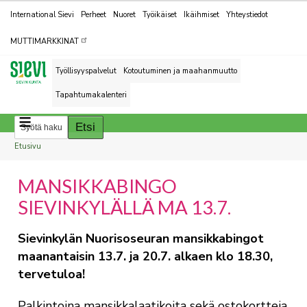
Kohderyhmät
International Sievi
Perheet
Nuoret
Työikäiset
Ikäihmiset
Yhteystiedot
MUTTIMARKKINAT
Työllisyyspalvelut
Kotoutuminen ja maahanmuutto
Tapahtumakalenteri
Breadcrumbs
You
Etusivu
are
MANSIKKABINGO
here:
SIEVINKYLÄLLÄ MA 13.7.
Sievinkylän Nuorisoseuran mansikkabingot
maanantaisin 13.7. ja 20.7. alkaen klo 18.30,
tervetuloa!
Palkintoina mansikkalaatikoita sekä ostokortteja.