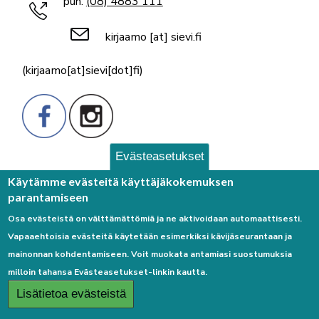
puh.
(08) 4883 111
kirjaamo
[at]
sievi.fi
(kirjaamo[at]sievi[dot]fi)
Evästeasetukset
Palaute
Käytämme evästeitä käyttäjäkokemuksen
parantamiseen
Osa evästeistä on välttämättömiä ja ne aktivoidaan automaattisesti.
Vapaaehtoisia evästeitä käytetään esimerkiksi kävijäseurantaan ja
mainonnan kohdentamiseen. Voit muokata antamiasi suostumuksia
milloin tahansa Evästeasetukset-linkin kautta.
Linkkejä
Lisätietoa evästeistä