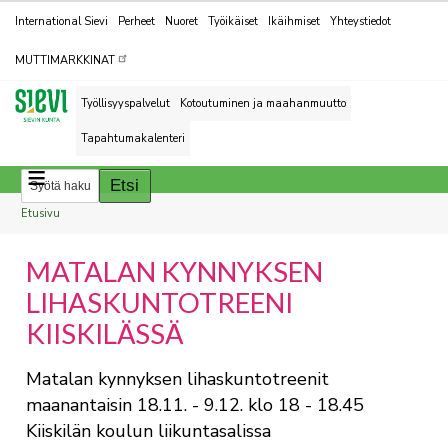
Kohderyhmät
International Sievi
Perheet
Nuoret
Työikäiset
Ikäihmiset
Yhteystiedot
MUTTIMARKKINAT
Työllisyyspalvelut
Kotoutuminen ja maahanmuutto
Tapahtumakalenteri
Breadcrumbs
You
Etusivu
are
MATALAN KYNNYKSEN
here:
LIHASKUNTOTREENI
KIISKILÄSSÄ
Matalan kynnyksen lihaskuntotreenit
maanantaisin 18.11. - 9.12. klo 18 - 18.45
Kiiskilän koulun liikuntasalissa