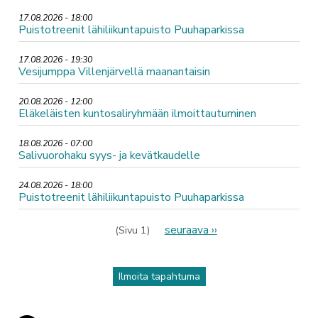
17.08.2026 - 18:00
Puistotreenit lähiliikuntapuisto Puuhaparkissa
17.08.2026 - 19:30
Vesijumppa Villenjärvellä maanantaisin
20.08.2026 - 12:00
Eläkeläisten kuntosaliryhmään ilmoittautuminen
18.08.2026 - 07:00
Salivuorohaku syys- ja kevätkaudelle
24.08.2026 - 18:00
Puistotreenit lähiliikuntapuisto Puuhaparkissa
Sivutus
Seuraava
seuraava ››
(Sivu 1)
sivu
Ilmoita tapahtuma