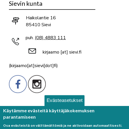
Sievin kunta
Haikolantie 16
85410 Sievi
puh.
(08) 4883 111
kirjaamo
[at]
sievi.fi
(kirjaamo[at]sievi[dot]fi)
Evästeasetukset
Palaute
Käytämme evästeitä käyttäjäkokemuksen
parantamiseen
Osa evästeistä on välttämättömiä ja ne aktivoidaan automaattisesti.