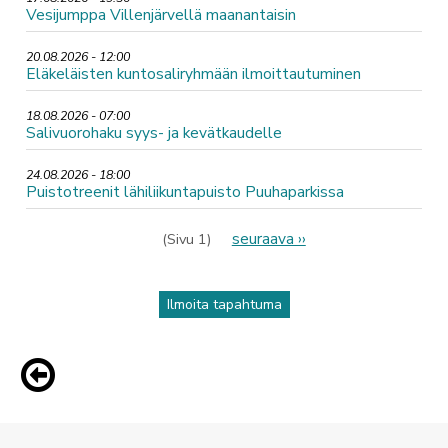
Vesijumppa Villenjärvellä maanantaisin
20.08.2026 - 12:00
Eläkeläisten kuntosaliryhmään ilmoittautuminen
18.08.2026 - 07:00
Salivuorohaku syys- ja kevätkaudelle
24.08.2026 - 18:00
Puistotreenit lähiliikuntapuisto Puuhaparkissa
Sivutus
Seuraava
seuraava ››
(Sivu 1)
sivu
Ilmoita tapahtuma