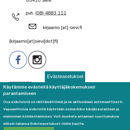
85410 Sievi
puh.
(08) 4883 111
kirjaamo
[at]
sievi.fi
(kirjaamo[at]sievi[dot]fi)
Evästeasetukset
Palaute
Käytämme evästeitä käyttäjäkokemuksen
parantamiseen
Osa evästeistä on välttämättömiä ja ne aktivoidaan automaattisesti.
Vapaaehtoisia evästeitä käytetään esimerkiksi kävijäseurantaan ja
mainonnan kohdentamiseen. Voit muokata antamiasi suostumuksia
milloin tahansa Evästeasetukset-linkin kautta.
Linkkejä