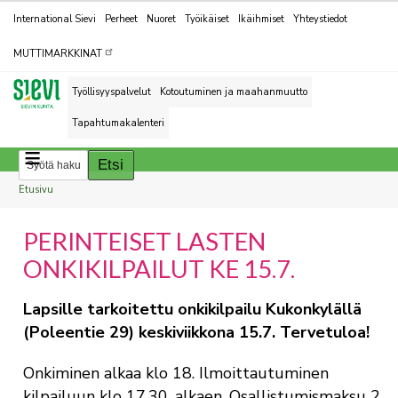
Kohderyhmät
International Sievi
Perheet
Nuoret
Työikäiset
Ikäihmiset
Yhteystiedot
MUTTIMARKKINAT
Työllisyyspalvelut
Kotoutuminen ja maahanmuutto
Tapahtumakalenteri
Breadcrumbs
You
Etusivu
are
PERINTEISET LASTEN
here:
ONKIKILPAILUT KE 15.7.
Lapsille tarkoitettu onkikilpailu Kukonkylällä
(Poleentie 29) keskiviikkona 15.7. Tervetuloa!
Onkiminen alkaa klo 18. Ilmoittautuminen
kilpailuun klo 17.30. alkaen. Osallistumismaksu 2