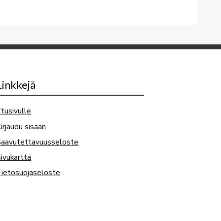
Linkkejä
tusivulle
irjaudu sisään
Saavutettavuusseloste
ivukartta
ietosuojaseloste