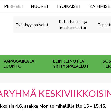
PERHEET
NUORET
TYÖIKÄISET
IKÄIHMISE
Kotoutuminen ja
Työllisyyspalvelut
Tapaht
maahanmuutto
VAPAA-AIKA JA
ELINKEINOT JA
SOS
LUONTO
YRITYSPALVELUT
TER
ARYHMÄ KESKIVIIKKOISI
kkoisin 4.6. saakka Monitoimihallilla klo 15 - 15.45.