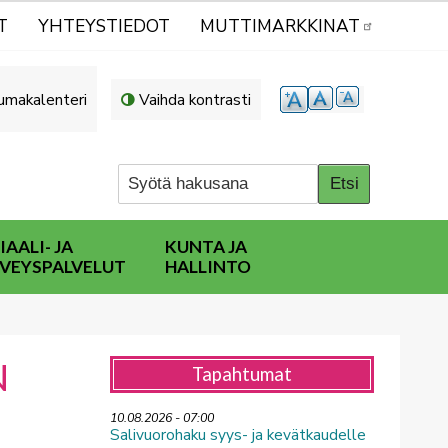
T
YHTEYSTIEDOT
MUTTIMARKKINAT
umakalenteri
Vaihda kontrasti
IAALI- JA
KUNTA JA
VEYSPALVELUT
HALLINTO
N
Tapahtumat
10.08.2026 - 07:00
Salivuorohaku syys- ja kevätkaudelle