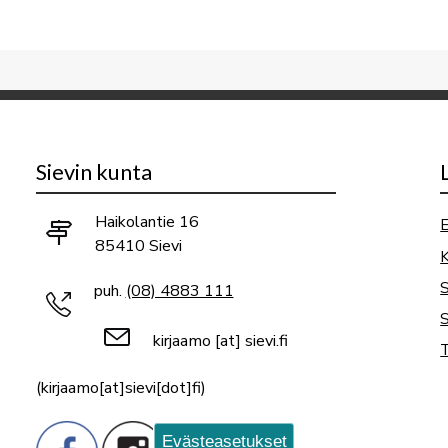
Sievin kunta
Haikolantie 16
E
85410 Sievi
K
puh.
(08) 4883 111
S
kirjaamo
[at]
sievi.fi
T
(kirjaamo[at]sievi[dot]fi)
Evästeasetukset