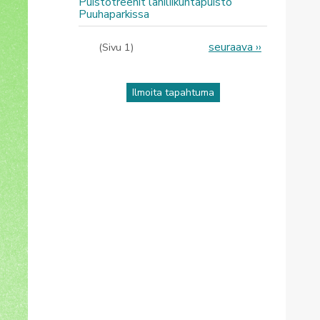
Puistotreenit lähiliikuntapuisto
Puuhaparkissa
Sivutus
Seuraava
seuraava ››
(Sivu 1)
sivu
Ilmoita tapahtuma