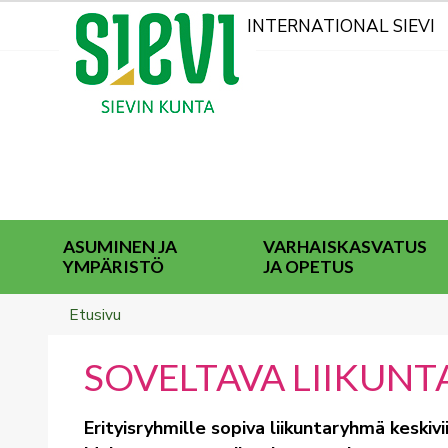
Kohderyhmät
INTERNATIONAL SIEVI
ASUMINEN JA
VARHAISKASVATUS
YMPÄRISTÖ
JA OPETUS
Breadcrumbs
You
Etusivu
are
here:
SOVELTAVA LIIKUNT
Erityisryhmille sopiva liikuntaryhmä keskivii