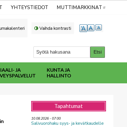
T
YHTEYSTIEDOT
MUTTIMARKKINAT
umakalenteri
Vaihda kontrasti
IAALI- JA
KUNTA JA
VEYSPALVELUT
HALLINTO
Tapahtumat
10.08.2026 - 07:00
in
Salivuorohaku syys- ja kevätkaudelle