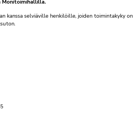
Monitoimihallilla.
an kanssa selviäville henkilöille, joiden toimintakyky on
suton.
45