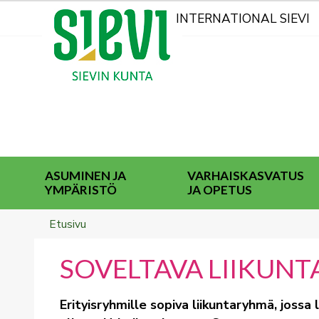
Kohderyhmät
INTERNATIONAL SIEVI
ASUMINEN JA
VARHAISKASVATUS
YMPÄRISTÖ
JA OPETUS
Breadcrumbs
You
Etusivu
are
here:
SOVELTAVA LIIKUN
Erityisryhmille sopiva liikuntaryhmä, jossa 