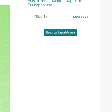
Puistotreenit lähiliikuntapuisto
Puuhaparkissa
Sivutus
Seuraava
seuraava ››
(Sivu 1)
sivu
Ilmoita tapahtuma