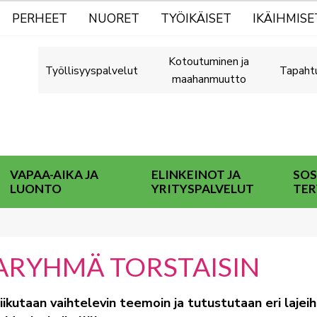
PERHEET
NUORET
TYÖIKÄISET
IKÄIHMISE
Kotoutuminen ja
Työllisyyspalvelut
Tapaht
maahanmuutto
VAPAA-AIKA JA
ELINKEINOT JA
SOS
LUONTO
YRITYSPALVELUT
TER
TARYHMÄ TORSTAISIN
liikutaan vaihtelevin teemoin ja tutustutaan eri lajeih