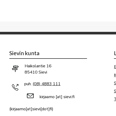
Sievin kunta
Haikolantie 16
E
85410 Sievi
K
puh.
(08) 4883 111
S
kirjaamo
[at]
sievi.fi
T
(kirjaamo[at]sievi[dot]fi)