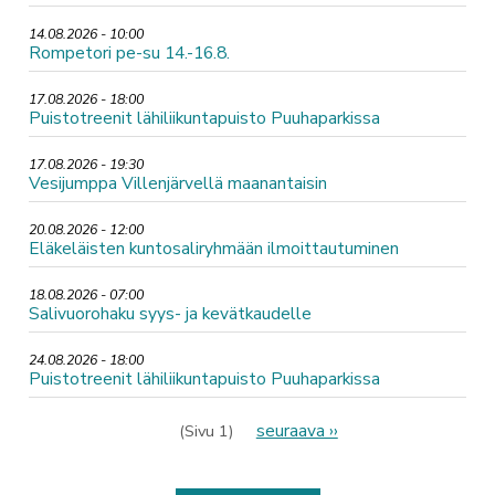
14.08.2026 - 10:00
Rompetori pe-su 14.-16.8.
17.08.2026 - 18:00
Puistotreenit lähiliikuntapuisto Puuhaparkissa
17.08.2026 - 19:30
Vesijumppa Villenjärvellä maanantaisin
20.08.2026 - 12:00
Eläkeläisten kuntosaliryhmään ilmoittautuminen
18.08.2026 - 07:00
Salivuorohaku syys- ja kevätkaudelle
24.08.2026 - 18:00
Puistotreenit lähiliikuntapuisto Puuhaparkissa
Sivutus
Seuraava
seuraava ››
(Sivu 1)
sivu