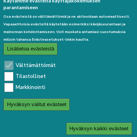
Palaute
Käytämme evästeitä käyttäjäkokemuksen
parantamiseen
Osa evästeistä on välttämättömiä ja ne aktivoidaan automaattisesti.
Vapaaehtoisia evästeitä käytetään esimerkiksi kävijäseurantaan ja
mainonnan kohdentamiseen. Voit muokata antamiasi suostumuksia
milloin tahansa Evästeasetukset-linkin kautta.
Linkkejä
Lisätietoa evästeistä
Etusivulle
Välttämättömät
Kirjaudu sisään
Tilastolliset
Saavutettavuusseloste
Markkinointi
Sivukartta
Tietosuojaseloste
Hyväksyn valitut evästeet
User
Kirjaudu sisään
menu
Hyväksyn kaikki evästeet