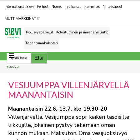
Kohderyhmät
International Sievi
Perheet
Nuoret
Työikäiset
Ikäihmiset
Yhteystiedot
MUTTIMARKKINAT
Työllisyyspalvelut
Kotoutuminen ja maahanmuutto
Tapahtumakalenteri
Breadcrumbs
You
Etusivu
are
VESIJUMPPA VILLENJÄRVELLÄ
here:
MAANANTAISIN
Maanantaisin 22.6.-13.7. klo 19.30-20
Villenjärvellä. Vesijumppa sopii kaiken tasoisille
liikkujille, jokainen pystyy tekemään oman
kunnon mukaan. Maksuton. Oma vesijuoksuvyö