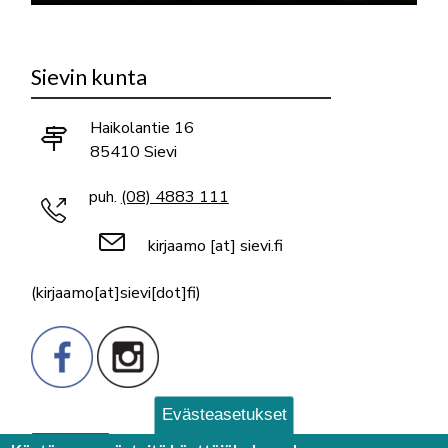
Sievin kunta
Haikolantie 16
85410 Sievi
puh.
(08) 4883 111
kirjaamo
[at]
sievi.fi
(kirjaamo[at]sievi[dot]fi)
Evästeasetukset