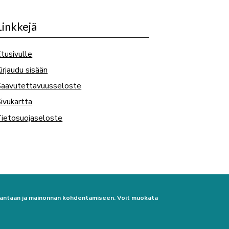
Linkkejä
tusivulle
irjaudu sisään
Saavutettavuusseloste
ivukartta
ietosuojaseloste
urantaan ja mainonnan kohdentamiseen. Voit muokata