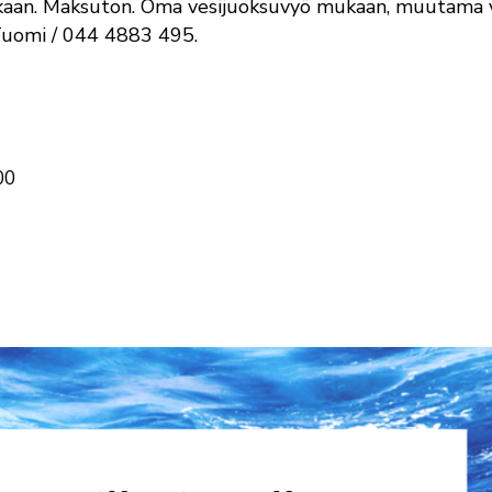
aan. Maksuton. Oma vesijuoksuvyö mukaan, muutama 
 Tuomi / 044 4883 495.
00