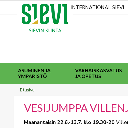
Kohderyhmät
INTERNATIONAL SIEVI
ASUMINEN JA
VARHAISKASVATUS
YMPÄRISTÖ
JA OPETUS
Breadcrumbs
You
Etusivu
are
here:
VESIJUMPPA VILLE
Maanantaisin 22.6.-13.7. klo 19.30-20
Ville