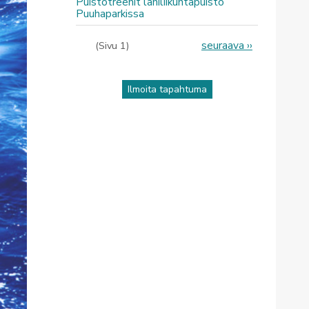
Puistotreenit lähiliikuntapuisto
Puuhaparkissa
Sivutus
Seuraava
seuraava ››
(Sivu 1)
sivu
Ilmoita tapahtuma