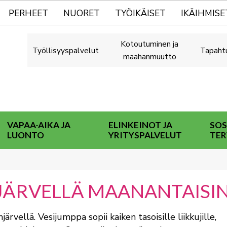
PERHEET
NUORET
TYÖIKÄISET
IKÄIHMISE
Kotoutuminen ja
Työllisyyspalvelut
Tapaht
maahanmuutto
VAPAA-AIKA JA
ELINKEINOT JA
SOS
LUONTO
YRITYSPALVELUT
TER
NJÄRVELLÄ MAANANTAISI
njärvellä. Vesijumppa sopii kaiken tasoisille liikkujille,