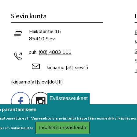
Sievin kunta
Haikolantie 16
E
85410 Sievi
K
puh.
(08) 4883 111
S
kirjaamo
[at]
sievi.fi
T
(kirjaamo[at]sievi[dot]fi)
Evästeasetukset
n parantamiseen
 automaattisesti. Vapaaehtoisia evästeitä käytetään esimerkiksi kävijäse
Lisätietoa evästeistä
kset-linkin kautta.
Palaute