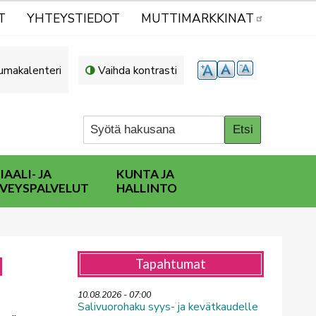
T
YHTEYSTIEDOT
MUTTIMARKKINAT
umakalenteri
Vaihda kontrasti
IAALI- JA
KUNTA JA
VEYSPALVELUT
HALLINTO
N
Tapahtumat
10.08.2026 - 07:00
Salivuorohaku syys- ja kevätkaudelle