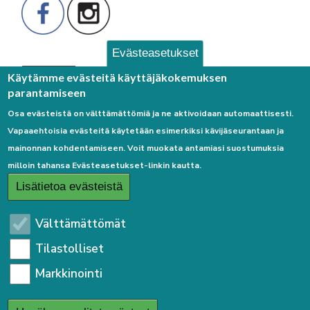
Evästeasetukset
Palaute
Käytämme evästeitä käyttäjäkokemuksen
parantamiseen
Osa evästeistä on välttämättömiä ja ne aktivoidaan automaattisesti.
Vapaaehtoisia evästeitä käytetään esimerkiksi kävijäseurantaan ja
mainonnan kohdentamiseen. Voit muokata antamiasi suostumuksia
milloin tahansa Evästeasetukset-linkin kautta.
Linkkejä
Lisätietoa evästeistä
Etusivulle
Välttämättömät
Kirjaudu sisään
Tilastolliset
Saavutettavuusseloste
Markkinointi
Sivukartta
Tietosuojaseloste