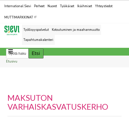
Kohderyhmät
International Sievi
Perheet
Nuoret
Työikäiset
Ikäihmiset
Yhteystiedot
MUTTIMARKKINAT
Työllisyyspalvelut
Kotoutuminen ja maahanmuutto
Tapahtumakalenteri
Breadcrumbs
You
Etusivu
are
here:
You
are
here:
MAKSUTON
VARHAISKASVATUSKERHO