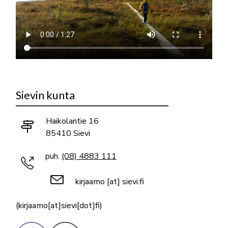
Sievin kunta
Haikolantie 16
85410 Sievi
puh.
(08) 4883 111
kirjaamo
[at]
sievi.fi
(kirjaamo[at]sievi[dot]fi)