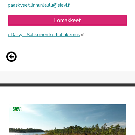
paaskyset.linnunlaulu@sievi.fi
Lomakkeet
eDaisy - Sähköinen kerhohakemus